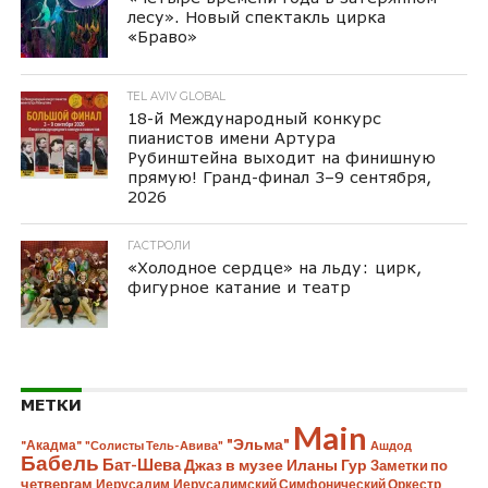
лесу». Новый спектакль цирка
«Браво»
TEL AVIV GLOBAL
18-й Международный конкурс
пианистов имени Артура
Рубинштейна выходит на финишную
прямую! Гранд-финал 3–9 сентября,
2026
ГАСТРОЛИ
«Холодное сердце» на льду: цирк,
фигурное катание и театр
МЕТКИ
Main
"Эльма"
"Акадма"
"Солисты Тель-Авива"
Ашдод
Бабель
Бат-Шева
Джаз в музее Иланы Гур
Заметки по
четвергам
Иерусалим
Иерусалимский Симфонический Оркестр