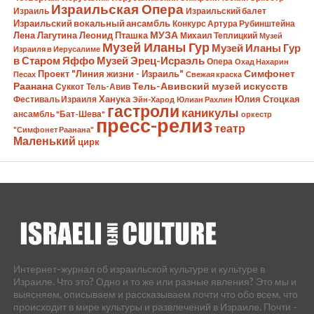
Израильская Опера
Израиль
Израильский балет
Израильский вокальный ансамбль
Конкурс Артура Рубинштейна
Лена Лагутина
Леонид Пташка
МУЗА
Михаил Теплицкий
Музей
Музей Иланы Гур
Музей Иланы Гур
Израиля в Иерусалиме
в Старом Яффо
Музей Эрец-Исраэль
Опера
Охад Нахарин
Симфонет
Проект "Линия жизни - Израиль"
Песах
Свежая краска
Раанана
Тель-Авивский музей искусств
Суккот
Тель-Авив
Ханука
Юлия Стоцкая
Фестиваль Израиля
Эйн-Харод
Юлиан Рахлин
гастроли
каникулы
ансамбль "Бат-Шева"
оркестр
пресс-релиз
театр
"Симфонет Раанана"
Маленький
цирк
Интернет-журнал об израильской культуре и культуре в
Израиле. Что это? Одно и то же или разные явления? Это мы и
выясняем, описываем и рассказываем почти что обо всем, что
происходит в мире культуры и развлечений в Израиле. Почти -