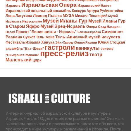
Израильская Опера
Израиль
Израильский балет
Израильский вокальный ансамбль
Конкурс Артура Рубинштейна
Лена Лагутина
Леонид Пташка
МУЗА
Михаил Теплицкий
Музей
Музей Иланы Гур
Музей Иланы Гур
Израиля в Иерусалиме
в Старом Яффо
Музей Эрец-Исраэль
Опера
Охад Нахарин
Симфонет
Проект "Линия жизни - Израиль"
Песах
Свежая краска
Раанана
Тель-Авивский музей искусств
Суккот
Тель-Авив
Ханука
Юлия Стоцкая
Фестиваль Израиля
Эйн-Харод
Юлиан Рахлин
гастроли
каникулы
ансамбль "Бат-Шева"
оркестр
пресс-релиз
театр
"Симфонет Раанана"
Маленький
цирк
Интернет-журнал об израильской культуре и культуре в
Израиле. Что это? Одно и то же или разные явления? Это мы и
выясняем, описываем и рассказываем почти что обо всем, что
происходит в мире культуры и развлечений в Израиле. Почти -