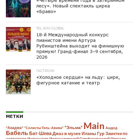
«Четыре времени года в затерянном
лесу». Новый спектакль цирка
«Браво»
TEL AVIV GLOBAL
18-й Международный конкурс
пианистов имени Артура
Рубинштейна выходит на финишную
прямую! Гранд-финал 3–9 сентября,
2026
ГАСТРОЛИ
«Холодное сердце» на льду: цирк,
фигурное катание и театр
МЕТКИ
Main
"Эльма"
"Акадма"
"Солисты Тель-Авива"
Ашдод
Бабель
Бат-Шева
Джаз в музее Иланы Гур
Заметки по
четвергам
Иерусалим
Иерусалимский Симфонический Оркестр