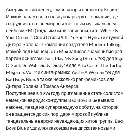
Американский певец, композитор и продюсер Кевин
Маккой начал свою сольную карьеру в Германии, где
сотрудничал со всемирно известным музыкальным
лейблом EMI (тогда им были записаны хиты Where Is
Your Dream с Овой Стил и Still I’m Sad с Hydra) и студией
Дитера Болена. В компании создателя Modern Talking
Маккой под именем JoJo Max записал знаменитые рэп-
партии к синглам Don’t Play My Song (Remix ’98) для Sign
O’ Soul, Do Wah Diddy Diddy ‘9 для A La Carte, The Turbo
Megamix Vol. 2 и сингл-ремикс You’re A Woman ’98 для
Bad Boys Blue, а также несколько рэп-ремиксов для
Дитера Болена и Томаса Андерса.
Поступившее в 1998 году приглашение стать солистом
немецкой евродиско-группы Bad Boys Blue вывело,
наконец, певца на суперзвездную орбиту, на которой
он вращается до сих пор, даря мировой публике
танцевальные версии неувядающих хитов группы Bad
Boys Blue и удивляя завсегдатаев дискотек новыми