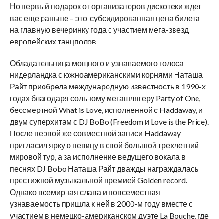
Но первый подарок от организаторов дискотеки ждет
вас еще раньше – это субсидированная цена билета
на главную вечеринку года с участием мега-звезд
европейских танцполов.
Обладательница мощного и узнаваемого голоса
нидерландка с южноамериканскими корнями Наташа
Райт приобрела международную известность в 1990-х
годах благодаря сольному мегашлягеру Party of One,
бессмертной What is Love, исполненной с Haddaway, и
двум суперхитам с DJ BoBo (Freedom и Love is the Price).
После первой же совместной записи Haddaway
пригласил яркую певицу в свой большой трехлетний
мировой тур, а за исполнение ведущего вокала в
песнях DJ Bobo Наташа Райт дважды награждалась
престижной музыкальной премией Golden record.
Однако всемирная слава и повсеместная
узнаваемость пришла к ней в 2000-м году вместе с
участием в немецко-американском дуэте La Bouche, где