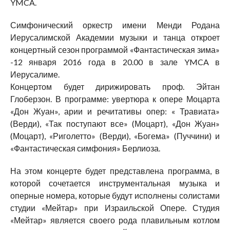
YMCA.
Симфонический оркестр имени Менди Родана
Иерусалимской Академии музыки и танца откроет
концертный сезон программой «Фантастическая зима»
-12 января 2016 года в 20.00 в зале YMCA в
Иерусалиме.
Концертом будет дирижировать проф. Эйтан
Глоберзон. В программе: увертюра к опере Моцарта
«Дон Жуан», арии и речитативы опер: « Травиата»
(Верди), «Так поступают все» (Моцарт), «Дон Жуан»
(Моцарт), «Риголетто» (Верди), «Богема» (Пуччини) и
«Фантастическая симфония» Берлиоза.
На этом концерте будет представлена программа, в
которой сочетается инструментальная музыка и
оперные номера, которые будут исполнены солистами
студии «Мейтар» при Израильской Опере. Студия
«Мейтар» является своего рода плавильным котлом