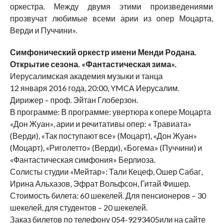
оркестра. Между двумя этими произведениями
прозвучат любимые всеми арии из опер Моцарта,
Верди и Пуччини».
Симфонический оркестр имени Менди Родана.
Открытие сезона. «Фантастическая зима».
Иерусалимская академия музыки и танца
12 января 2016 года, 20:00, YMCA Иерусалим.
Дирижер – проф. Эйтан Глоберзон.
В программе: В программе: увертюра к опере Моцарта
«Дон Жуан», арии и речитативы опер: « Травиата»
(Верди), «Так поступают все» (Моцарт), «Дон Жуан»
(Моцарт), «Риголетто» (Верди), «Богема» (Пуччини) и
«Фантастическая симфония» Берлиоза.
Солисты студии «Мейтар»: Тали Кецеф, Ошер Сабаг,
Ирина Альхазов, Эфрат Вольфсон, Гитай Фишер.
Стоимость билета: 60 шекелей. Для пенсионеров – 30
шекелей, для студентов – 20 шекелей.
Заказ билетов по телефону 054-9293405или на сайте