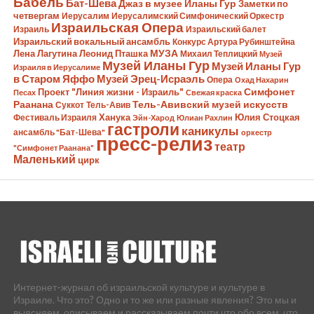
Бабель
Бат-Шева
Джаз в музее Иланы Гур
Заметки по
четвергам
Иерусалим
Иерусалимский Симфонический Оркестр
Израильская Опера
Израиль
Израильский балет
Израильский вокальный ансамбль
Конкурс Артура Рубинштейна
Лена Лагутина
Леонид Пташка
МУЗА
Михаил Теплицкий
Музей
Музей Иланы Гур
Музей Иланы Гур
Израиля в Иерусалиме
в Старом Яффо
Музей Эрец-Исраэль
Опера
Охад Нахарин
Симфонет
Проект "Линия жизни - Израиль"
Песах
Свежая краска
Раанана
Тель-Авивский музей искусств
Суккот
Тель-Авив
Ханука
Юлия Стоцкая
Фестиваль Израиля
Эйн-Харод
Юлиан Рахлин
гастроли
каникулы
ансамбль "Бат-Шева"
оркестр
пресс-релиз
театр
"Симфонет Раанана"
Маленький
цирк
Интернет-журнал об израильской культуре и культуре в
Израиле. Что это? Одно и то же или разные явления? Это мы и
выясняем, описываем и рассказываем почти что обо всем, что