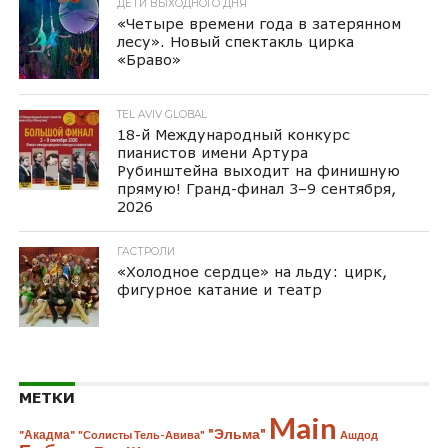
ДЕТИ ВЫХОДНОГО ДНЯ
«Четыре времени года в затерянном
лесу». Новый спектакль цирка
«Браво»
TEL AVIV GLOBAL
18-й Международный конкурс
пианистов имени Артура
Рубинштейна выходит на финишную
прямую! Гранд-финал 3–9 сентября,
2026
ГАСТРОЛИ
«Холодное сердце» на льду: цирк,
фигурное катание и театр
МЕТКИ
Main
"Эльма"
"Акадма"
"Солисты Тель-Авива"
Ашдод