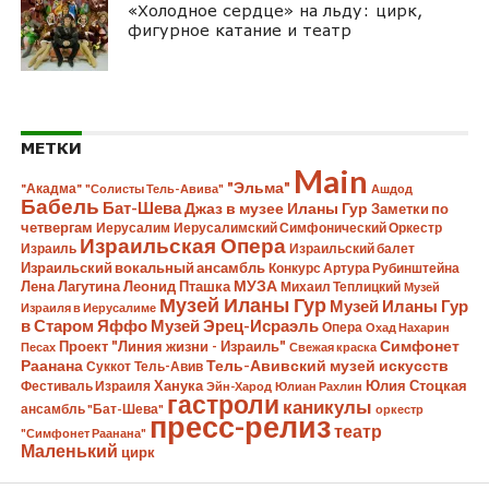
«Холодное сердце» на льду: цирк,
фигурное катание и театр
МЕТКИ
Main
"Эльма"
"Акадма"
"Солисты Тель-Авива"
Ашдод
Бабель
Бат-Шева
Джаз в музее Иланы Гур
Заметки по
четвергам
Иерусалим
Иерусалимский Симфонический Оркестр
Израильская Опера
Израиль
Израильский балет
Израильский вокальный ансамбль
Конкурс Артура Рубинштейна
Лена Лагутина
Леонид Пташка
МУЗА
Михаил Теплицкий
Музей
Музей Иланы Гур
Музей Иланы Гур
Израиля в Иерусалиме
в Старом Яффо
Музей Эрец-Исраэль
Опера
Охад Нахарин
Симфонет
Проект "Линия жизни - Израиль"
Песах
Свежая краска
Раанана
Тель-Авивский музей искусств
Суккот
Тель-Авив
Ханука
Юлия Стоцкая
Фестиваль Израиля
Эйн-Харод
Юлиан Рахлин
гастроли
каникулы
ансамбль "Бат-Шева"
оркестр
пресс-релиз
театр
"Симфонет Раанана"
Маленький
цирк