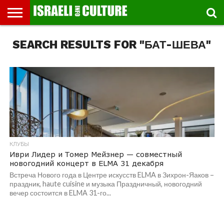
ВЫСТАВКИ
SEARCH RESULTS FOR "БАТ-ШЕВА"
МУЗЕИ
СТРАНА
ТЕАТР
КНИГИ.
МУЗЫКА
РЕЛИГИЯ/
ДВИЖЕНИЕ
ДЕТИ
МАРШРУТЫ
ВИДЕО-
ВПЕЧАТЛЕНИЯ
ВСТРЕЧИ
ИНТЕРВЬЮ
КИНО
TEL
ФЕСТИВАЛЕЙ
ТЕКСТЫ
ИСТОРИЯ
ВЫХОДНОГО
ПРОГУЛЬЩИКА
РЕЧИ
И
AVIV
ДНЯ
ЛЕКЦИИ
GLOBAL
КЛУБЫ
Иври Лидер и Томер Мейзнер — совместный
новогодний концерт в ELMA 31 декабря
Встреча Нового года в Центре искусств ELMA в Зихрон-Яаков –
праздник, haute cuisine и музыка Праздничный, новогодний
вечер состоится в ELMA 31-го...