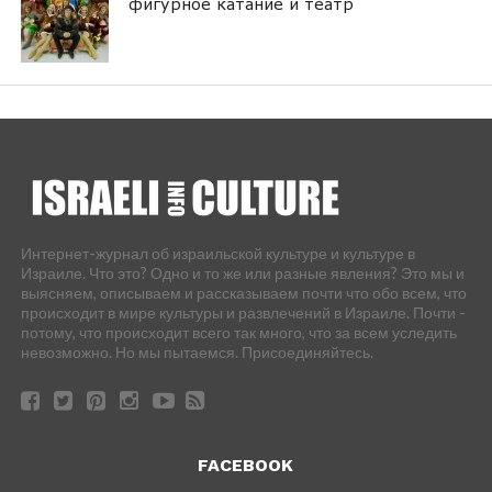
фигурное катание и театр
Интернет-журнал об израильской культуре и культуре в
Израиле. Что это? Одно и то же или разные явления? Это мы и
выясняем, описываем и рассказываем почти что обо всем, что
происходит в мире культуры и развлечений в Израиле. Почти -
потому, что происходит всего так много, что за всем уследить
невозможно. Но мы пытаемся. Присоединяйтесь.
FACEBOOK