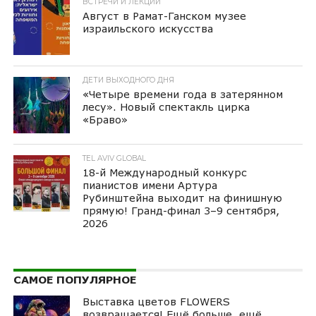
ВСТРЕЧИ И ЛЕКЦИИ
Август в Рамат-Ганском музее
израильского искусства
ДЕТИ ВЫХОДНОГО ДНЯ
«Четыре времени года в затерянном
лесу». Новый спектакль цирка
«Браво»
TEL AVIV GLOBAL
18-й Международный конкурс
пианистов имени Артура
Рубинштейна выходит на финишную
прямую! Гранд-финал 3–9 сентября,
2026
САМОЕ ПОПУЛЯРНОЕ
Выставка цветов FLOWERS
возвращается! Ещё больше, ещё