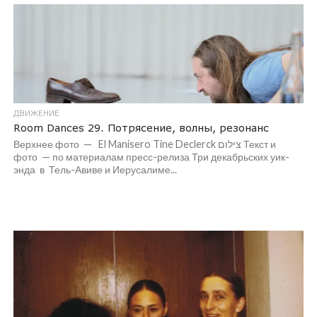
ДВИЖЕНИЕ
Room Dances 29. Потрясение, волны, резонанс
Верхнее фото — El Manisero Tine Declerck צילום Текст и
фото — по материалам пресс-релиза Три декабрьских уик-
энда в Тель-Авиве и Иерусалиме...