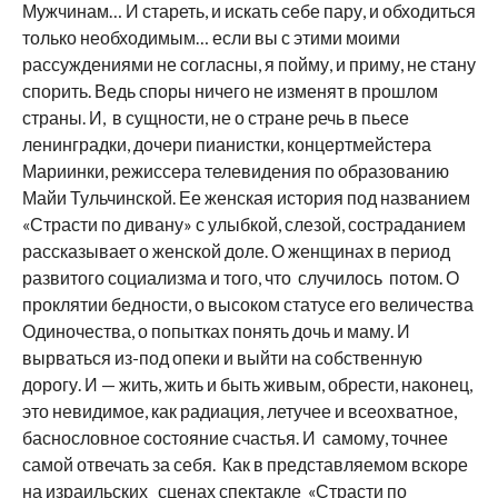
Мужчинам… И стареть, и искать себе пару, и обходиться
только необходимым… если вы с этими моими
рассуждениями не согласны, я пойму, и приму, не стану
спорить. Ведь споры ничего не изменят в прошлом
страны. И, в сущности, не о стране речь в пьесе
ленинградки, дочери пианистки, концертмейстера
Мариинки, режиссера телевидения по образованию
Майи Тульчинской. Ее женская история под названием
«Страсти по дивану» с улыбкой, слезой, состраданием
рассказывает о женской доле. О женщинах в период
развитого социализма и того, что случилось потом. О
проклятии бедности, о высоком статусе его величества
Одиночества, о попытках понять дочь и маму. И
вырваться из-под опеки и выйти на собственную
дорогу. И — жить, жить и быть живым, обрести, наконец,
это невидимое, как радиация, летучее и всеохватное,
баснословное состояние счастья. И самому, точнее
самой отвечать за себя. Как в представляемом вскоре
на израильских сценах спектакле «Страсти по