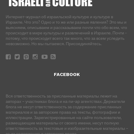
Интернет-журнал об израильской культуре и культуре в
Израиле. Что это? Одно и то же или разные явления? Это мы и
выясняем, описываем и рассказываем почти что обо всем, что
происходит в мире культуры и развлечений в Израиле. Почти -
потому, что происходит всего так много, что за всем уследить
невозможно. Но мы пытаемся. Присоединяйтесь.
FACEBOOK
Вся ответственность за присланные материалы лежит на
авторах – участниках блога и на пи-ар агентствах. Держатели
блога не несут ответственность за содержание присланных
материалов и за авторские права на тексты, фотографии и
иллюстрации. Зарегистрированные на сайте пользователи,
размещающие материалы от своего имени, несут полную
ответственность за текстовые и изобразительные материалы –
за их содержание и авторские права.