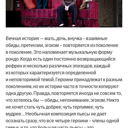
Вечная история — мать, дочь, внучка – взаимные
обиды, претензии, эгоизм – повторяется из поколение
в поколение. Это напоминает музыкальную форму
рондо. Когда есть один постоянно возвращающийся
рефрен и несколько различных эпизодов, каждый
из которых характеризуется определенной
и неповторимой темой. Героини принадлежат к разным
поколениям, но их истории часто в точности копируют
одна другую. Правда, повторяется иногда не совсем то,
что хотелось бы — обиды, непонимание, эгоизм. Никто
не хочет стать чуть добрее, чуть терпимее, чуть
мудрее… Необычная композиция пьесы не дает
осознать сразу, что все четыре героини – члены одной
семьи, и то, что большая часть пьесы – это