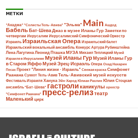
МЕТКИ
Main
"Эльма"
"Акадма"
"Солисты Тель-Авива"
Ашдод
Бабель
Бат-Шева
Джаз в музее Иланы Гур
Заметки по
четвергам
Иерусалим
Иерусалимский Симфонический Оркестр
Израильская Опера
Израиль
Израильский балет
Израильский вокальный ансамбль
Конкурс Артура Рубинштейна
Лена Лагутина
Леонид Пташка
МУЗА
Михаил Теплицкий
Музей
Музей Иланы Гур
Музей Иланы Гур
Израиля в Иерусалиме
в Старом Яффо
Музей Эрец-Исраэль
Опера
Охад Нахарин
Симфонет
Проект "Линия жизни - Израиль"
Песах
Свежая краска
Раанана
Тель-Авивский музей искусств
Суккот
Тель-Авив
Ханука
Юлия Стоцкая
Фестиваль Израиля
Эйн-Харод
Юлиан Рахлин
гастроли
каникулы
ансамбль "Бат-Шева"
оркестр
пресс-релиз
театр
"Симфонет Раанана"
Маленький
цирк