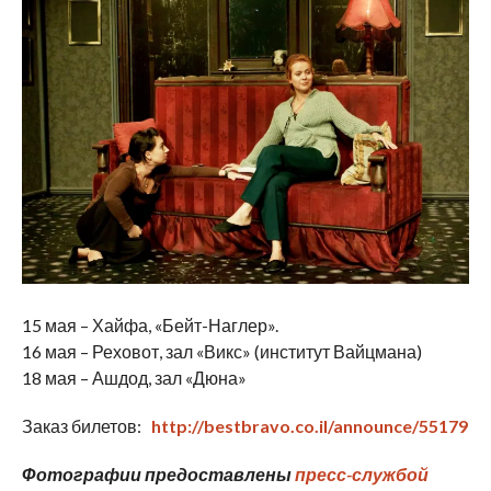
15 мая – Хайфа, «Бейт-Наглер».
16 мая – Реховот, зал «Викс» (институт Вайцмана)
18 мая – Ашдод, зал «Дюна»
Заказ билетов:
http://bestbravo.co.il/announce/55179
Фотографии предоставлены
пресс-службой