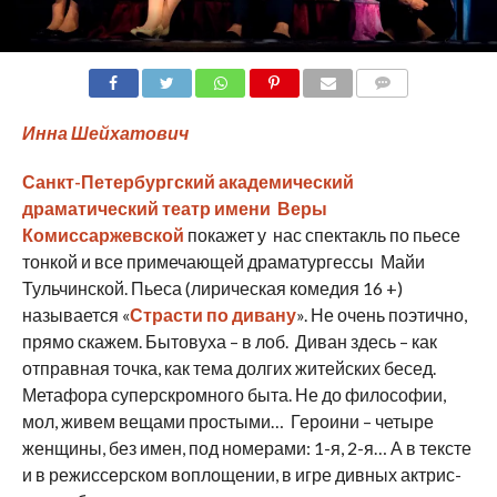
COMMENTS
Инна Шейхатович
Санкт-Петербургский академический
драматический театр имени Веры
Комиссаржевской
покажет у нас спектакль по пьесе
тонкой и все примечающей драматургессы Майи
Тульчинской. Пьеса (лирическая комедия 16 +)
называется «
Страсти по дивану
». Не очень поэтично,
прямо скажем. Бытовуха – в лоб. Диван здесь – как
отправная точка, как тема долгих житейских бесед.
Метафора суперскромного быта. Не до философии,
мол, живем вещами простыми… Героини – четыре
женщины, без имен, под номерами: 1-я, 2-я… А в тексте
и в режиссерском воплощении, в игре дивных актрис-