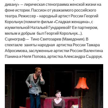
дивану» — лирическая стенограмма женской жизни на
фоне истории. Пассион от уважаемого российского
театра. Режиссер – народный артист России Георгий
Корольчук (помните фильм «Сладкая женщина», с
изумительной Натальей Гундаревой? Ее партнером,
милым и добрым был Георгий Корольчук…).
Сценограф — Тино Светозарев (Македония). В
спектакле заняты народная артистка России Тамара
Абросимова, заслуженные артистки России Валентина
Панина и Неля Попова, артистка Александра Сыдорук.