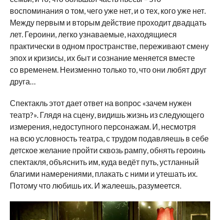
воспоминания о том, чего уже нет, и о тех, кого уже нет.
Между первым и вторым действие проходит двадцать
лет. Героини, легко узнаваемые, находящиеся
практически в одном пространстве, переживают смену
эпох и кризисы, их быт и сознание меняется вместе
со временем. Неизменно только то, что они любят друг
друга…
Спектакль этот дает ответ на вопрос «зачем нужен
театр?». Глядя на сцену, видишь жизнь из следующего
измерения, недоступного персонажам. И, несмотря
на всю условность театра, с трудом подавляешь в себе
детское желание пройти сквозь рампу, обнять героинь
спектакля, объяснить им, куда ведёт путь, устланный
благими намерениями, плакать с ними и утешать их.
Потому что любишь их. И жалеешь, разумеется.