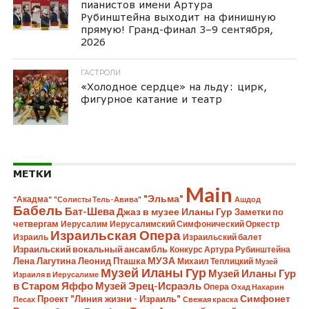
пианистов имени Артура
Рубинштейна выходит на финишную
прямую! Гранд-финал 3–9 сентября,
2026
ГАСТРОЛИ
«Холодное сердце» на льду: цирк,
фигурное катание и театр
МЕТКИ
Main
"Эльма"
"Акадма"
"Солисты Тель-Авива"
Ашдод
Бабель
Бат-Шева
Джаз в музее Иланы Гур
Заметки по
четвергам
Иерусалим
Иерусалимский Симфонический Оркестр
Израильская Опера
Израиль
Израильский балет
Израильский вокальный ансамбль
Конкурс Артура Рубинштейна
Лена Лагутина
Леонид Пташка
МУЗА
Михаил Теплицкий
Музей
Музей Иланы Гур
Музей Иланы Гур
Израиля в Иерусалиме
в Старом Яффо
Музей Эрец-Исраэль
Опера
Охад Нахарин
Симфонет
Проект "Линия жизни - Израиль"
Песах
Свежая краска