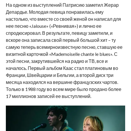
На одном из выступлений Патрисию заметил Жерар
Депардье. Молодая певица понравилась ему
настолько, что вместе со своей женой он написал для
нее песню «Jalouse» («Ревнивая») и лично ее
спродюсировал. В результате, певицу заметили, и
вскоре она записала свой первый большой хит – ту
самую теперь всемирноизвестную песню, ставшую ее
визитной карточкой «Mademoiselle chante le blues». С
этой песни, закрутившейся на радио и ТВ, все и
началось. Первый альбом Каас стал платиновым во
Франции, Швейцарии и Бельгии, а второй диск три
месяца находился на вершине французских чартов.
Только в 1988 году во всем мире было продано более
17 миллионов записей ее выступлений.