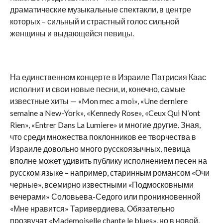
драматические музыкальные спектакли, в центре
которых – сильный и страстный голос сильной
женщины и выдающейся певицы.
На единственном концерте в Израиле Патрисия Каас
исполнит и свои новые песни, и, конечно, самые
известные хиты — «Mon mec a moi», «Une derniere
semaine a New-York», «Kennedy Rose», «Ceux Qui N’ont
Rien», «Entrer Dans La Lumiere» и многие другие. Зная,
что среди множества поклонников ее творчества в
Израиле довольно много русскоязычных, певица
вполне может удивить публику исполнением песен на
русском языке – например, старинным романсом «Очи
черные», всемирно известными «Подмосковными
вечерами» Соловьева-Седого или проникновенной
«Мне нравится» Таривердиева. Обязательно
прозвучат «Mademoiselle chante le blues», но в новой,