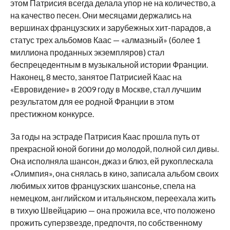
этом Патрисия всегда делала упор не на количество, а
на качество песен. Они месяцами держались на
вершинах французских и зарубежных хит-парадов, а
статус трех альбомов Каас — «алмазный» (более 1
миллиона проданных экземпляров) стал
беспрецедентным в музыкальной истории Франции.
Наконец, 8 место, занятое Патрисией Каас на
«Евровидение» в 2009 году в Москве, стал лучшим
результатом для ее родной Франции в этом
престижном конкурсе.
За годы на эстраде Патрисия Каас прошла путь от
прекрасной юной богини до молодой, полной сил дивы.
Она исполняла шансон, джаз и блюз, ей рукоплескала
«Олимпия», она снялась в кино, записала альбом своих
любимых хитов французских шансонье, спела на
немецком, английском и итальянском, переехала жить
в тихую Швейцарию — она прожила все, что положено
прожить суперзвезде, предпочтя, по собственному