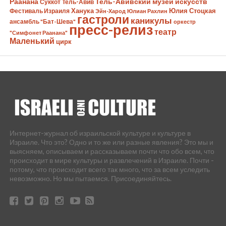
Раанана
Тель-Авивский музей искусств
Суккот
Тель-Авив
Ханука
Юлия Стоцкая
Фестиваль Израиля
Эйн-Харод
Юлиан Рахлин
гастроли
каникулы
ансамбль "Бат-Шева"
оркестр
пресс-релиз
театр
"Симфонет Раанана"
Маленький
цирк
Интернет-журнал об израильской культуре и культуре в
Израиле. Что это? Одно и то же или разные явления? Это мы и
выясняем, описываем и рассказываем почти что обо всем, что
происходит в мире культуры и развлечений в Израиле. Почти -
потому, что происходит всего так много, что за всем уследить
невозможно. Но мы пытаемся. Присоединяйтесь.