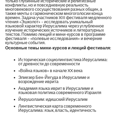
только глубинные исторические и религиозные
конфликты, но и повседневную реальность
многовекового сосуществования разных общин, а
также мечты о гармоническом многоголосии конца
времен. Задача участников XIII фестиваля медленного
чтения «
Эшколот
» – исследовать уникальный
языковой характер Иерусалима через углубленное
изучение исторических источников и литературных
текстов. Помимо лекций и мини-курсов в программе
фестиваля – «полевые исследования» и вечерние
культурные события.
Основные темы мини-курсов и лекций фестиваля:
Иcторическая социолингвистика Иерусалима:
от древности до современности
«Война языков» в начале XX века
Элиезер Бен-Йегуда в Иерусалиме и
возрождение иврита
Академия языка иврит в Иерусалиме и
языковая политика современного Израиля
Йерушолаим: идишский Иерусалим
Лингвистическая карта современного
Иерусалима: язык, власть, идентичность