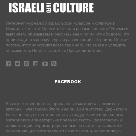
Интернет-журнал об израильской культуре и культуре в
Израиле. Что это? Одно и то же или разные явления? Это мы и
выясняем, описываем и рассказываем почти что обо всем, что
происходит в мире культуры и развлечений в Израиле. Почти -
потому, что происходит всего так много, что за всем уследить
невозможно. Но мы пытаемся. Присоединяйтесь.
FACEBOOK
Вся ответственность за присланные материалы лежит на
авторах – участниках блога и на пи-ар агентствах. Держатели
блога не несут ответственность за содержание присланных
материалов и за авторские права на тексты, фотографии и
иллюстрации. Зарегистрированные на сайте пользователи,
размещающие материалы от своего имени, несут полную