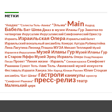
МЕТКИ
Main
"Эльма"
"Акадма"
"Солисты Тель-Авива"
Ашдод
Бабель
Бат-Шева
Джаз в музее Иланы Гур
Заметки по
четвергам
Иерусалим
Иерусалимский Симфонический Оркестр
Израильская Опера
Израиль
Израильский балет
Израильский вокальный ансамбль
Конкурс Артура Рубинштейна
Лена Лагутина
Леонид Пташка
МУЗА
Михаил Теплицкий
Музей
Музей Иланы Гур
Музей Иланы Гур
Израиля в Иерусалиме
в Старом Яффо
Музей Эрец-Исраэль
Опера
Охад Нахарин
Симфонет
Проект "Линия жизни - Израиль"
Песах
Свежая краска
Раанана
Тель-Авивский музей искусств
Суккот
Тель-Авив
Ханука
Юлия Стоцкая
Фестиваль Израиля
Эйн-Харод
Юлиан Рахлин
гастроли
каникулы
ансамбль "Бат-Шева"
оркестр
пресс-релиз
театр
"Симфонет Раанана"
Маленький
цирк