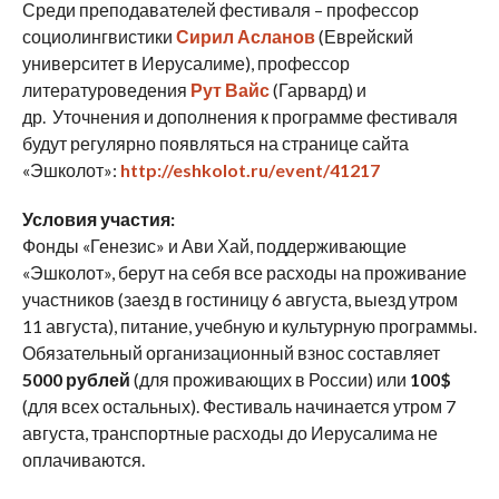
Среди преподавателей фестиваля – профессор
социолингвистики
Сирил Асланов
(Еврейский
университет в Иерусалиме), профессор
литературоведения
Рут Вайс
(Гарвард) и
др. Уточнения и дополнения к программе фестиваля
будут регулярно появляться на странице сайта
«
Эшколот
»:
http://eshkolot.ru/
event/41217
Условия участия:
Фонды «Генезис» и Ави Хай, поддерживающие
«
Эшколот
», берут на себя все расходы на проживание
участников (заезд в гостиницу 6 августа, выезд утром
11 августа), питание, учебную и культурную программы.
Обязательный организационный взнос составляет
5000 рублей
(для проживающих в России) или
100$
(для всех остальных). Фестиваль начинается утром 7
августа, транспортные расходы до Иерусалима не
оплачиваются.