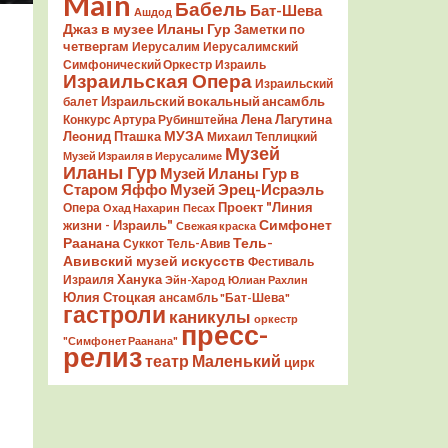
Main
Бабель
Бат-Шева
Ашдод
Джаз в музее Иланы Гур
Заметки по
четвергам
Иерусалим
Иерусалимский
Симфонический Оркестр
Израиль
Израильская Опера
Израильский
Израильский вокальный ансамбль
балет
Лена Лагутина
Конкурс Артура Рубинштейна
Леонид Пташка
МУЗА
Михаил Теплицкий
Музей
Музей Израиля в Иерусалиме
Иланы Гур
Музей Иланы Гур в
Старом Яффо
Музей Эрец-Исраэль
Проект "Линия
Опера
Охад Нахарин
Песах
Симфонет
жизни - Израиль"
Свежая краска
Раанана
Тель-
Суккот
Тель-Авив
Авивский музей искусств
Фестиваль
Ханука
Израиля
Эйн-Харод
Юлиан Рахлин
Юлия Стоцкая
ансамбль "Бат-Шева"
гастроли
каникулы
оркестр
пресс-
"Симфонет Раанана"
релиз
театр Маленький
цирк