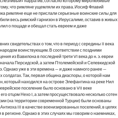
 «слезливый» нарратив, согласно которому миролюбивые
ому, что римляне ущемляли их права. Иосиф Флавий
пока римляне еще не прислали серьезные воинские силы для
били весь римский гарнизон в Иерусалиме, оставив в живых
лил о пощаде и обещал стать евреем и даже
них свидетельствах о том, что в период с середины II века
были народом воинствующим. В соответствии с поздними
ния из Вавилона в последней трети VI века до н. э. евреи
сначала Персидской, а затем Птолемейской и Селевкидской
н. э. Однако уже в эти времена — и даже намного ранее —
солдатах. Так, первая община диаспоры, о которой нам
он, который находился на острове Элефантина на реке Нил
 еврейское поселение было основано в VII веке
 его отцом Нехо I, а затем просуществовало несколько сотен
зии (на территории современной Турции) были основаны
ря Антиоха III в качестве военизированных поселений, в целях
в регионе. Однако в этих случаях мы говорим о наемниках,