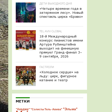
ДЕТИ ВЫХОДНОГО ДНЯ
«Четыре времени года в
затерянном лесу». Новый
спектакль цирка «Браво»
TEL AVIV GLOBAL
18-й Международный
конкурс пианистов имени
Артура Рубинштейна
выходит на финишную
прямую! Гранд-финал 3–
9 сентября, 2026
ГАСТРОЛИ
«Холодное сердце» на
льду: цирк, фигурное
катание и театр
МЕТКИ
"Эльма"
"Акадма"
"Солисты Тель-Авива"