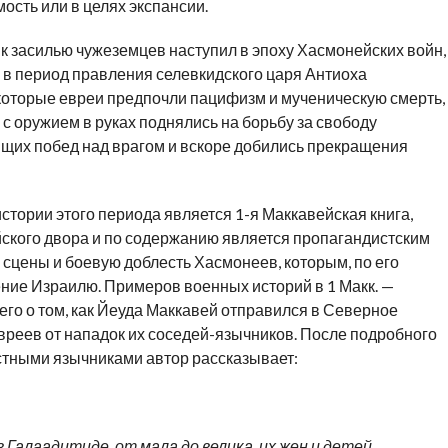
мость или в целях
экспансии
.
 засилью чужеземцев наступил в эпоху Хасмонейских войн,
в период правления селевкидского царя Антиоха
. Некоторые евреи предпочли пацифизм и мученическую смерть,
 с оружием в руках поднялись на борьбу за свободу
ящих побед над врагом и вскоре добились прекращения
стории этого периода является 1-я Маккавейская книга,
йского двора и по содержанию является пропагандистским
сцены и боевую доблесть Хасмонеев, которым, по его
ние Израилю. Примеров военных историй в 1 Макк. —
его о том, как Йеуда Маккавей отправился в Северное
реев от нападок их соседей-язычников. После подробного
стными язычниками автор рассказывает:
 Галаадитиде, от мала до велика, их жен и детей,