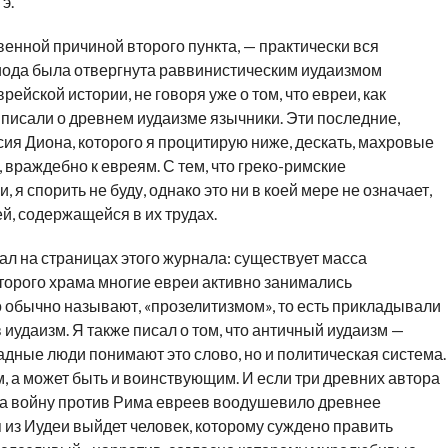
э.
венной причиной второго пункта, — практически вся
иода была отвергнута раввинистическим иудаизмом
ейской истории, не говоря уже о том, что евреи, как
о писали о древнем иудаизме язычники. Эти последние,
сия Диона, которого я процитирую ниже, дескать, махровые
 враждебно к евреям. С тем, что греко-римские
, я спорить не
буду
, однако это ни в коей мере не означает,
, содержащейся в их трудах.
ал на страницах этого
журнала
: существует масса
 Второго храма многие евреи активно занимались
о обычно называют,
«прозелитизмом»
, то есть прикладывали
 иудаизм. Я также писал о том, что античный иуда­изм —
падные люди понимают это слово, но и политическая
система
.
 а может быть и воинствующим. И если три древних автора
 на войну против Рима евреев воодушевило древнее
я из Иудеи выйдет человек, которому суждено править