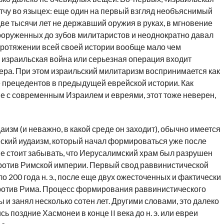
тчу во языцех: еще один на первый взгляд необъяснимый
е тысячи лет не державший оружия в руках, в мгновение
ооруженных до зубов милитаристов и неоднократно давал
протяжении всей своей истории вообще мало чем
 израильская война или серьезная операция входит
ера. При этом израильский милитаризм воспринимается как
прецедентов в предыдущей еврейской истории. Как
е с современным Израилем и евреями, этот тоже неверен,
аизм (и неважно, в какой среде он заходит), обычно имеется
ческий иудаизм, который начал формироваться уже после
 Не стоит забывать, что Иеру­салимский храм был разрушен
 против Римской империи. Первый свод раввинистической
 200 года н. э., после еще двух ожесточенных и фактически
ротив Рима. Процесс формирования раввинистического
и занял несколько сотен лет. Другими словами, это далеко
ь поздние Хасмонеи в конце II века до н. э. или евреи