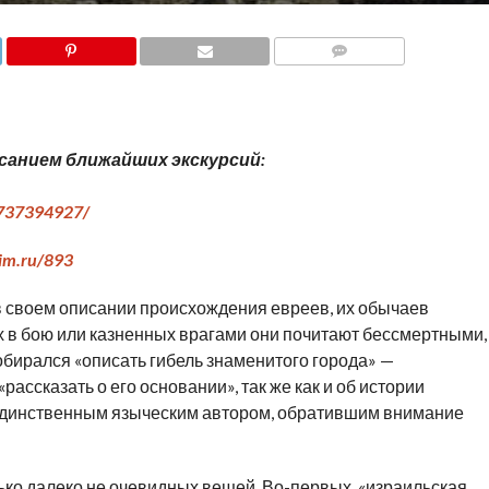
COMMENTS
санием ближайших экскурсий:
9737394927/
aim.ru/893
в своем описании происхождения евреев, их обычаев
х в бою или казненных врагами они почитают бессмертными,
собирался «описать гибель знаменитого города» —
ассказать о его основании», так же как и об истории
 единственным языческим автором, обратившим внимание
лько далеко не очевидных вещей. Во-первых, «израильская