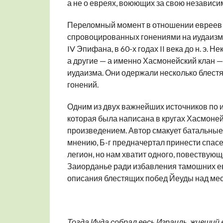
а не о евреях, воюющих за свою независи
Переломный момент в отношении евреев к
спровоцированных гонениями на иудаизм 
IV Эпифана, в 60-х годах II века до н. э
а другие — а именно Хасмонейский клан —
иудаизма. Они одержали несколько блест
гонений.
Одним из двух важнейших источников по и
которая была написана в кругах Хасмоне
произведением. Автор смакует батальные 
мнению, Б-г предначертал принести спасе
легион, но нам хватит одного, повествующ
Заиорданье ради избавления тамошних ев
описания блестящих побед Йеуды над ме
Тогда Иуда собрал весь Израиль, живший в