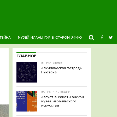
ТЕЙНА
МУЗЕЙ ИЛАНЫ ГУР В СТАРОМ ЯФФО
НОВОСТИ
К
ГЛАВНОЕ
ВПЕЧАТЛЕНИЯ
Алхимическая тетрадь
Ньютона
ВСТРЕЧИ И ЛЕКЦИИ
Август в Рамат-Ганском
музее израильского
искусства