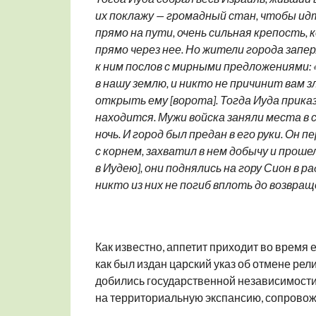
их поклажу — громадный стан, чтобы идт
прямо на пути, очень сильная крепость, 
прямо через нее. Но жители города запе
к ним послов с мирными предложениями:
в нашу землю, и никто не причинит вам з
открыть ему [ворота]. Тогда Иуда прика
находится. Мужи войска заняли места в с
ночь. И город был предан в его руки. Он 
с корнем, захватил в нем добычу и прошел
в Иудею], они поднялись на гору Сион в 
никто из них не погиб вплоть до возвра
Как известно, аппетит приходит во время
как был издан царский указ об отмене религи
добились государственной независимости
на территориальную экспансию, сопрово