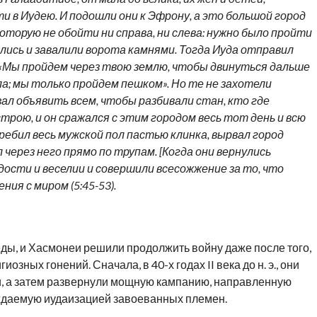
и в Иудею. И подошли они к Эфрону, а это большой город
которую не обойти ни справа, ни слева: нужно было пройти
рлись и завалили ворота камнями. Тогда Иуда отправил
 «Мы пройдем через твою землю, чтобы двинуться дальше
ла; мы только пройдем пешком». Но те не захотели
зал объявить всем, чтобы разбивали стан, кто где
трою, и он сражался с этим городом весь тот день и всю
перебил весь мужской пол пастью клинка, вырвал город
 через него прямо по трупам. [Когда они вернулись
радости и веселии и совершили всесожжение за то, что
щения с миром
(5:45-53)
.
 еды, и Хасмонеи решили продолжить войну даже после того,
озных гонений. Сначала, в 40-х годах II века до н. э., они
, а затем развернули мощную кампанию, направленную
ждаемую иудаизацией завоеванных
племен
.