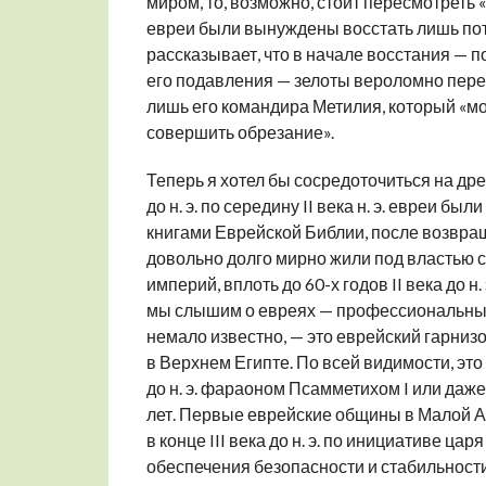
миром, то, возможно, стоит пересмотреть
евреи были вынуждены восстать лишь пот
рассказывает, что в начале восстания — 
его подавления — зелоты вероломно пере
лишь его командира Метилия, который «мо
совершить
обрезание
».
Теперь я хотел бы сосредоточиться на древ
до н. э. по середину II века н. э. евреи 
книгами Еврейской Библии, после возвраще
довольно долго мирно жили под властью 
империй, вплоть до 60-х годов II века до 
мы слышим о евреях — профессиональных 
немало известно, — это еврейский гарниз
в Верхнем Египте. По всей видимости, это
до н. э. фараоном Псамметихом I или даже
лет. Первые еврейские общины в Малой А
в конце III века до н. э. по инициативе ца
обеспечения безопасности и стабильности 