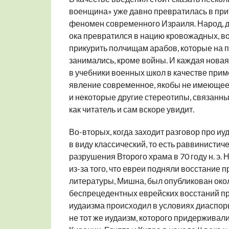
военщина» уже давно превратилась в при
феномен современного Израиля. Народ, дв
ока превратился в нацию кровожадных, в
прикурить полчищам арабов, которые на 
занимались, кроме войны. И каждая новая
в учебники военных школ в качестве прим
явление современное, якобы не имеющее 
и некоторые другие стереотипы, связанны
как читатель и сам вскоре увидит.
Во-вторых, когда заходит разговор про иуд
в виду классический, то есть раввинисти
разрушения Второго храма в 70 году н. э.
из-за того, что евреи подняли восстание
литературы, Мишна, был опубликован около
беспрецедентных еврейских восстаний п
иудаизма происходил в условиях диаспоры 
не тот же иудаизм, которого придерживалис