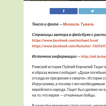
Текст и фото —
Михаиль Туваль
Страницы автора в фейсбуке с распи
https://www.facebook.com/michael.tuval
https://www.facebook.com/Kutscher-76056
Источник информации —
http://old.lech
Римский историк Публий Корнелий Тацит 
и образа жизни сообщает: «Души погибши
отсюда их презрение к смерти». Историк 
Иерусалима, а посему счел необходимым «р
еврейского
народа
. Тацит был далеко не
на то, что евреи — отчаянные
бойцы
.
В качестве введения стоит сказать неско