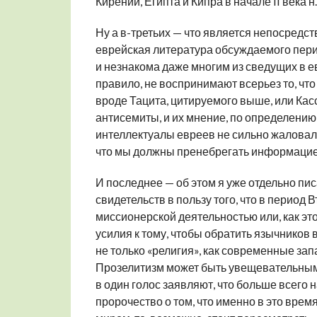
Кирении, Египта и Кипра в начале II века н. 
Ну а в-третьих — что является непосредст
еврейская литература обсуждаемого пер
и незнакома даже многим из сведущих в евр
правило, не воспринимают всерьез то, чт
вроде Тацита, цитируемого выше, или Кас
антисемиты, и их мнение, по определению,
интеллектуалы евреев не сильно жаловали
что мы должны пренебрегать информацией
И последнее — об этом я уже отдельно пис
свидетельств в пользу того, что в период
миссионерской деятельностью или, как эт
усилия к тому, чтобы обратить язычников в
не только «религия», как современные за
Прозелитизм может быть увещевательным,
в один голос заявляют, что больше всего
пророчество о том, что именно в это врем