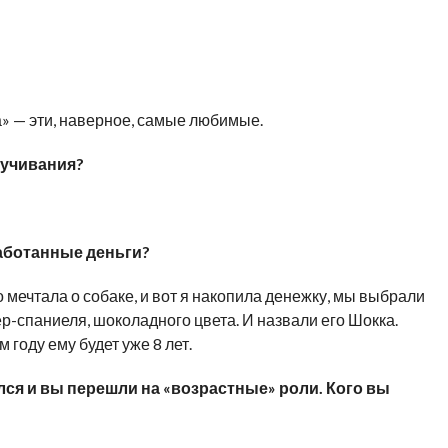
а» — эти, наверное, самые любимые.
вучивания?
работанные деньги?
о мечтала о собаке, и вот я накопила денежку, мы выбрали
р-спаниеля, шоколадного цвета. И назвали его Шокка.
 году ему будет уже 8 лет.
ся и вы перешли на «возрастные» роли. Кого вы