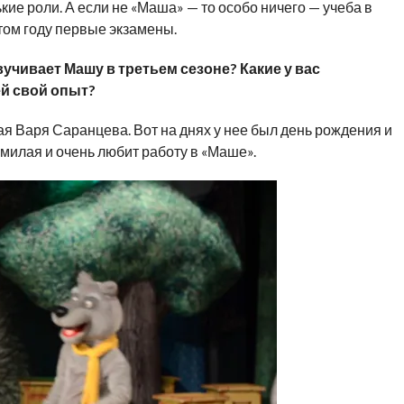
кие роли. А если не «Маша» — то особо ничего — учеба в
том году первые экзамены.
вучивает Машу в третьем сезоне? Какие у вас
ей свой опыт?
я Варя Саранцева. Вот на днях у нее был день рождения и
 милая и очень любит работу в «Маше».