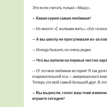
Это если считать только « Машу».
— Какая серия самая любимая?
— Их много! «С волками жить», «Хит сезон
— А вы школу не прогуливали из-за оз
— Иногда бывало, но очень редко.
— Что вы купили на первые честно за
— О! это моя любимая история! Я так долг
очаровательной пса — американского коке
Теперь это мой самый большой друг. В этом
— Вы выросли, голос ваш тоже изменил
играете сегодня?