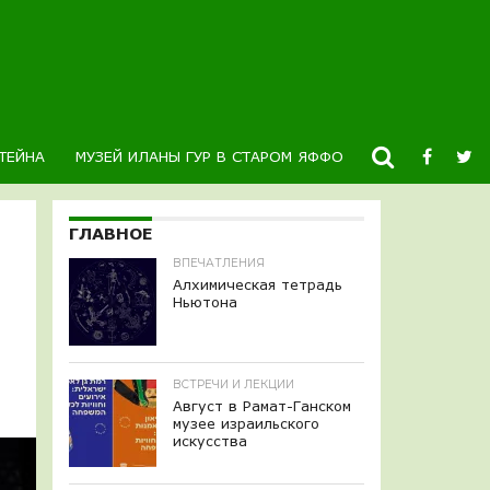
ТЕЙНА
МУЗЕЙ ИЛАНЫ ГУР В СТАРОМ ЯФФО
НОВОСТИ
К
ГЛАВНОЕ
ВПЕЧАТЛЕНИЯ
Алхимическая тетрадь
Ньютона
ВСТРЕЧИ И ЛЕКЦИИ
Август в Рамат-Ганском
музее израильского
искусства