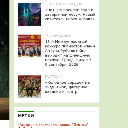
ДЕТИ ВЫХОДНОГО ДНЯ
«Четыре времени года в
затерянном лесу». Новый
спектакль цирка «Браво»
TEL AVIV GLOBAL
18-й Международный
конкурс пианистов имени
Артура Рубинштейна
выходит на финишную
прямую! Гранд-финал 3–
9 сентября, 2026
ГАСТРОЛИ
«Холодное сердце» на
льду: цирк, фигурное
катание и театр
МЕТКИ
"Эльма"
"Акадма"
"Солисты Тель-Авива"