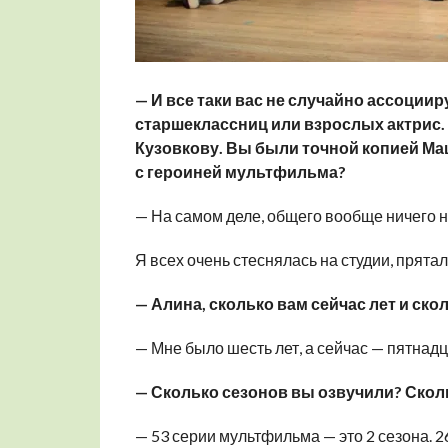
— И все таки вас не случайно ассоциир
старшеклассниц или взрослых актрис.
Кузовкову. Вы были точной копией Маш
с героиней мультфильма?
— На самом деле, общего вообще ничего не
Я всех очень стеснялась на студии, прятал
— Алина, сколько вам сейчас лет и ско
— Мне было шесть лет, а сейчас — пятнадц
— Сколько сезонов вы озвучили? Скол
— 53 серии мультфильма — это 2 сезона. 2