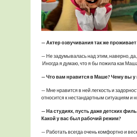
— Актер озвучивания так же проживает 
— Не задумывалась над этим, наверно, да
Иногда я думаю, что я бы пожила как Маша
— Что вам нравится в Маше? Чему вы у
— Мне нравится в ней легкость и задорнос
относится к нестандартным ситуациям и ни
— На студиях, пусть даже детских фил
Какой у вас был рабочий режим?
— Работать всегда очень комфортно и вес