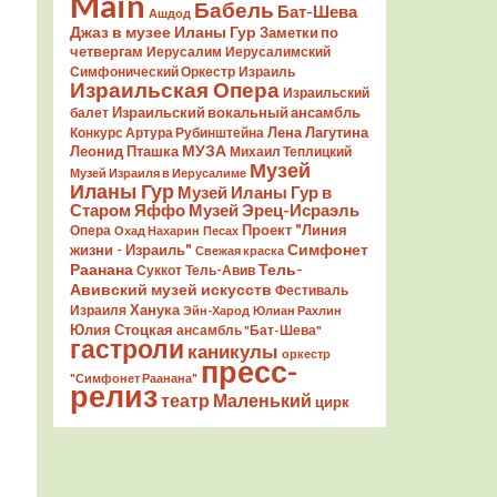
Main
Бабель
Бат-Шева
Ашдод
Джаз в музее Иланы Гур
Заметки по
четвергам
Иерусалим
Иерусалимский
Симфонический Оркестр
Израиль
Израильская Опера
Израильский
Израильский вокальный ансамбль
балет
Лена Лагутина
Конкурс Артура Рубинштейна
Леонид Пташка
МУЗА
Михаил Теплицкий
Музей
Музей Израиля в Иерусалиме
Иланы Гур
Музей Иланы Гур в
Старом Яффо
Музей Эрец-Исраэль
Проект "Линия
Опера
Охад Нахарин
Песах
Симфонет
жизни - Израиль"
Свежая краска
Раанана
Тель-
Суккот
Тель-Авив
Авивский музей искусств
Фестиваль
Ханука
Израиля
Эйн-Харод
Юлиан Рахлин
Юлия Стоцкая
ансамбль "Бат-Шева"
гастроли
каникулы
оркестр
пресс-
"Симфонет Раанана"
релиз
театр Маленький
цирк