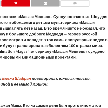
COMMENTS
спектакля «Маша и Медведь. Сундучок счастья». Шоу для
того и обожаемого детьми мультсериала «Маша и
ышла пять лет назад. В то время никто не ожидал, что
ку и большого доброго Медведя — героев русской
просмотров и попадет в топ самых популярных видео в
 и будут транслировать в более чем 100 странах мира.
imation
Magazine
» сериалу «Маша и Медведь» суждено
ми мировыми анимационными проектами.
а
Елена Шафран
поговорила с юной актрисой,
иной и ее мамой Ириной.
а самая Маша. Кто на самом деле был прототипом этой