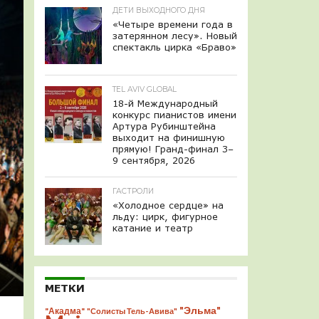
ДЕТИ ВЫХОДНОГО ДНЯ
«Четыре времени года в
затерянном лесу». Новый
спектакль цирка «Браво»
TEL AVIV GLOBAL
18-й Международный
конкурс пианистов имени
Артура Рубинштейна
выходит на финишную
прямую! Гранд-финал 3–
9 сентября, 2026
ГАСТРОЛИ
«Холодное сердце» на
льду: цирк, фигурное
катание и театр
МЕТКИ
"Эльма"
"Акадма"
"Солисты Тель-Авива"