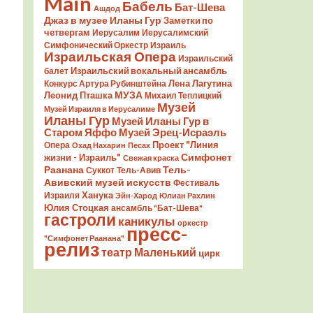
Main
Бабель
Бат-Шева
Ашдод
Джаз в музее Иланы Гур
Заметки по
четвергам
Иерусалим
Иерусалимский
Симфонический Оркестр
Израиль
Израильская Опера
Израильский
Израильский вокальный ансамбль
балет
Лена Лагутина
Конкурс Артура Рубинштейна
Леонид Пташка
МУЗА
Михаил Теплицкий
Музей
Музей Израиля в Иерусалиме
Иланы Гур
Музей Иланы Гур в
Старом Яффо
Музей Эрец-Исраэль
Проект "Линия
Опера
Охад Нахарин
Песах
Симфонет
жизни - Израиль"
Свежая краска
Раанана
Тель-
Суккот
Тель-Авив
Авивский музей искусств
Фестиваль
Ханука
Израиля
Эйн-Харод
Юлиан Рахлин
Юлия Стоцкая
ансамбль "Бат-Шева"
гастроли
каникулы
оркестр
пресс-
"Симфонет Раанана"
релиз
театр Маленький
цирк