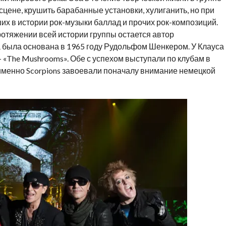
 сцене, крушить барабанные установки, хулиганить, но при
х в истории рок-музыки баллад и прочих рок-композиций.
отяжении всей истории группы остается автор
а была основана в 1965 году Рудольфом Шенкером. У Клауса
– «The Mushrooms». Обе с успехом выступали по клубам в
 именно Scorpions завоевали поначалу внимание немецкой