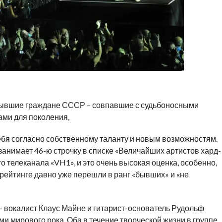
бывшие граждане СССР – совпавшие с судьбоносными
ми для поколения,
бя согласно собственному таланту и новым возможностям.
занимает 46-ю строчку в списке «Величайших артистов хард-
 телеканала «VH1», и это очень высокая оценка, особенно,
 рейтинге давно уже перешли в ранг «бывших» и «не
— вокалист Клаус Майне и гитарист-основатель Рудольф
и мирового рока. Оба в течение творческой жизни в группе