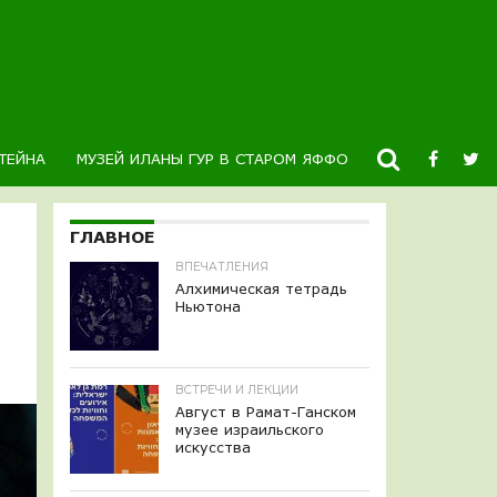
ТЕЙНА
МУЗЕЙ ИЛАНЫ ГУР В СТАРОМ ЯФФО
НОВОСТИ
К
ГЛАВНОЕ
ВПЕЧАТЛЕНИЯ
Алхимическая тетрадь
Ньютона
ВСТРЕЧИ И ЛЕКЦИИ
Август в Рамат-Ганском
музее израильского
искусства