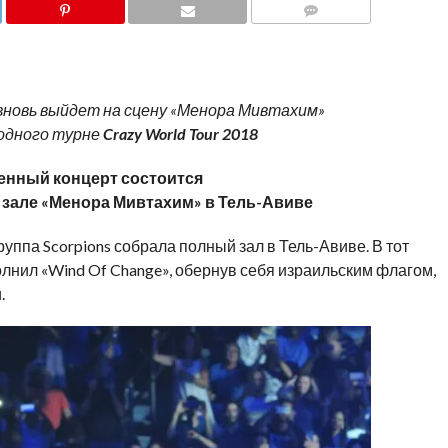
COMMENTS
вновь выйдет на сцену «Менора Мивтахим»
родного турне
Crazy
World
Tour
2018
енный концерт состоится
, в зале «Менора Мивтахим» в Тель-Авиве
уппа Scorpions собрала полный зал в Тель-Авиве. В тот
олнил «Wind Of Change», обернув себя израильским флагом,
.