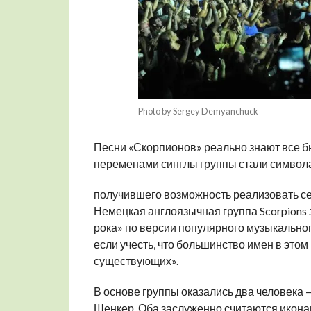
Photo by Sergey Demyanchuck
Песни «Скорпионов» реально знают все 
переменами синглы группы стали символа
получившего возможность реализовать се
Немецкая англоязычная группа Scorpions 
рока» по версии популярного музыкального
если учесть, что большинство имен в этом
существующих».
В основе группы оказались два человека 
Шенкер. Оба заслуженно считаются иконам