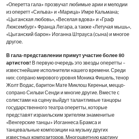
«Оперетта гала» прозвучат любимые арии и мелодии
из оперетт «Сильва» и «Марица» Имре Кальмана;
«Цыганская любовь», «Веселая вдова» и «Граф
Люксембург» Франца Легара, а также «Летучая мышь»,
«Цыганский барон» Иоганна Штрауса (сына) и многое
другое.
В гала-представлении примут участие более 80
артистов!
В первую очередь это звезды оперетты –
известнейшие исполнители нашего времени. Среди
них: сопрано мирового уровня Моника Фишель, тенор
Жолт Водас, баритон Мате Миклош Кереньи, меццо-
сопрано Сильви Сенди и многие другие. Вместе с
солистами на сцену выйдут талантливые танцоры
государственного театра оперетты, которые
представят израильским зрителям знаменитые
«Венгерские танцы» Иоганнеса Брамса и
танцевальные композиции на музыку других
известных композиторов. Многоцветную картину