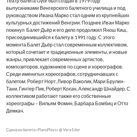
Театр балета Győr был создан в 1979 году
выпускниками Венгерского балетного училища и под
руководством Ивана Марко стал одним из крупнейших
культурных достижений Венгрии. Позднее Иван Марко
покинул Балет Дьёр и его дело продолжил Янош Киш,
присоединившийся к балету в 1991 году. С этого
момента Балет Дьёр стал современным коллективом,
который сочетает и традиционные элементы, и новые
жанры, привлекает современных артистов,
композиторов, художников по сцене и хореографов.
Среди именитых хореографов, сотрудничавших с
балетом: Роберт Норт, Ливор Ваколик, Мари Брулин-
Тани, Гинтер Пик, Роберт Кохан, Александр Шнайдер. С
коллективом работают также его собственные
хореографы – Вильям Фомин, Барбара Бомбиц и Отто
Демкач.
Сцена из балета «PianoPlays» @ Vera Eder