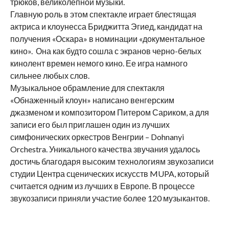
трюков, великолепной музыки.
Главную роль в этом спектакле играет блестящая
актриса и клоунесса Бриджитта Эгиед, кандидат на
получения «Оскара» в номинации «документальное
кино». Она как будто сошла с экранов черно-белых
кинолент времен немого кино. Ее игра намного
сильнее любых слов.
Музыкальное обрамление для спектакля
«Обнаженный клоун» написано венгерским
джазменом и композитором Питером Сариком, а для
записи его был приглашен один из лучших
симфонических оркестров Венгрии – Dohnanyi
Orchestra. Уникального качества звучания удалось
достичь благодаря высоким технологиям звукозаписи
студии Центра сценических искусств MUPA, который
считается одним из лучших в Европе. В процессе
звукозаписи приняли участие более 120 музыкантов.