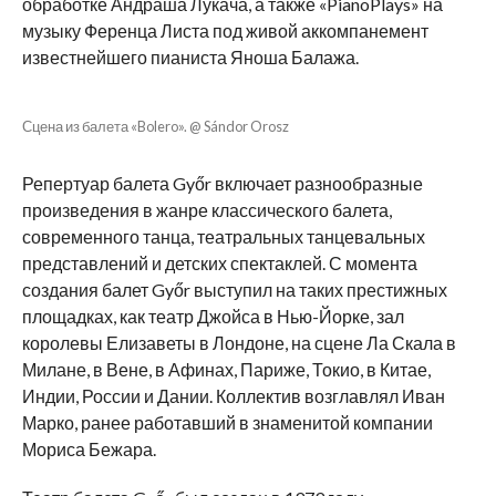
обработке Андраша Лукача, а также «PianoPlays» на
музыку Ференца Листа под живой аккомпанемент
известнейшего пианиста Яноша Балажа.
Сцена из балета «Bolero». @ Sándor Orosz
Репертуар балета Győr включает разнообразные
произведения в жанре классического балета,
современного танца, театральных танцевальных
представлений и детских спектаклей. С момента
создания балет Győr выступил на таких престижных
площадках, как театр Джойса в Нью-Йорке, зал
королевы Елизаветы в Лондоне, на сцене Ла Скала в
Милане, в Вене, в Афинах, Париже, Токио, в Китае,
Индии, России и Дании. Коллектив возглавлял Иван
Марко, ранее работавший в знаменитой компании
Мориса Бежара.