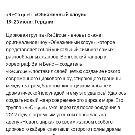
«
ReCirquel
». «Обнаженный клоун»
19-23 июля, Герцлия
Цирковая группа «ReCirquel» вновь покажет
оригинальное шоу «Обнаженный клоун», которое
представляет собой уникальный симбиоз самых
разнообразных жанров. Венгерский танцор и
хореограф Ваги Бенс — создатель
«ReCirquel», поставил своей целью создание нового
современного циркового шоу, стирающего границы
между театром, балетом, кино, цирком, кабаре и
драматической клоунадой, и ему это удалось! Удалось
создать новый жанр современного цирка в мире. Его
труппа «ReСirquel», уже через год после рождения в
2012 году, с огромным успехом ворвалась на
арену «Нового цирка» со своим жанром особого
циркового кабаре, спектакли которого полны драмы,