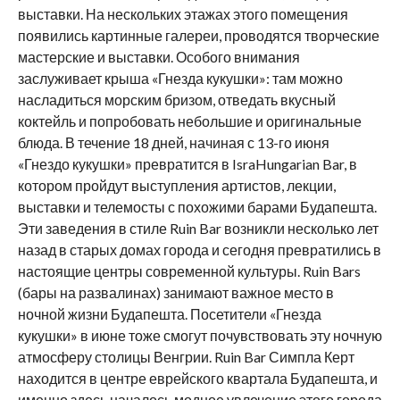
выставки. На нескольких этажах этого помещения
появились картинные галереи, проводятся творческие
мастерские и выставки. Особого внимания
заслуживает крыша «Гнезда кукушки»: там можно
насладиться морским бризом, отведать вкусный
коктейль и попробовать небольшие и оригинальные
блюда. В течение 18 дней, начиная с 13-го июня
«Гнездо кукушки» превратится в IsraHungarian Bar, в
котором пройдут выступления артистов, лекции,
выставки и телемосты с похожими барами Будапешта.
Эти заведения в стиле Ruin Bar возникли несколько лет
назад в старых домах города и сегодня превратились в
настоящие центры современной культуры. Ruin Bars
(бары на развалинах) занимают важное место в
ночной жизни Будапешта. Посетители «Гнезда
кукушки» в июне тоже смогут почувствовать эту ночную
атмосферу столицы Венгрии. Ruin Bar Симпла Керт
находится в центре еврейского квартала Будапешта, и
именно здесь началось модное увлечение этого города