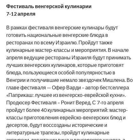
Фестиваль венгерской кулинарии
7-12 апреля
В рамках фестиваля венгерские кулинары будут
готовить национальные венгерские блюда в
ресторанах по всему Израилю. Пройдут также
кулинарные мастер-классы и мероприятия. В начале
апреля ведущие рестораны Израиля будут принимать
лучших венгерских кулинаров, которые приготовят
блюда, пользующиеся особой популярностью в
Венгрии и получившие немало звездочек Мишлена. Во
главе фестиваля — Офер Варди – автор бестселлера
«Паприкаш: лучшее из венгерско-еврейской кухни».
Продюсер Фестиваля – Ронит Веред. С 7-го апреля
пройдут более 40 кулинарных мероприятий: мастер-
классы приготовления еврейско-венгерских блюд и
десертов, будут воссозданы исторические и
литературные трапезы, пройдут кулинарные
экскурсии, дегустации вина и венгерского шнапса, а