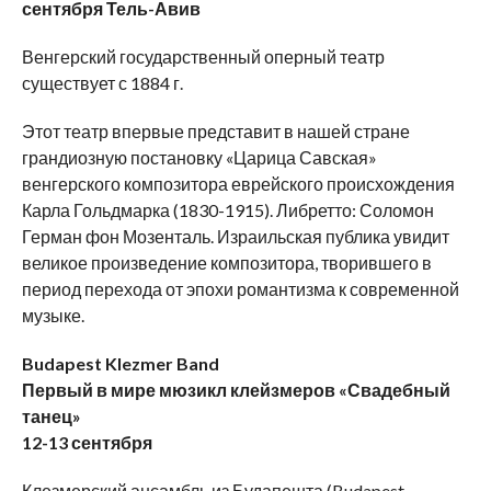
сентября Тель-Авив
Венгерский государственный оперный театр
существует с 1884 г.
Этот театр впервые представит в нашей стране
грандиозную постановку «Царица Савская»
венгерского композитора еврейского происхождения
Карла Гольдмарка (1830-1915). Либретто: Соломон
Герман фон Мозенталь. Израильская публика увидит
великое произведение композитора, творившего в
период перехода от эпохи романтизма к современной
музыке.
Budapest
Klezmer
Band
Первый в мире мюзикл клейзмеров «Свадебный
танец»
12-13 сентября
Клезмерский ансамбль из Будапешта (Budapest