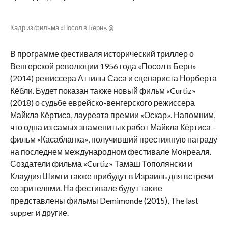
Кадр из фильма «Посол в Берн». @
В программе фестиваля исторический триллер о
Венгерской революции 1956 года «Посол в Берн»
(2014) режиссера Аттилы Саса и сценариста Норберта
Кёбли. Будет показан также новый фильм «Curtiz»
(2018) о судьбе еврейско-венгерского режиссера
Майкла Кёртиса, лауреата премии «Оскар». Напомним,
что одна из самых знаменитых работ Майкла Кёртиса –
фильм «Касабланка», получивший престижную награду
на последнем международном фестивале Монреаля.
Создатели фильма «Curtiz» Тамаш Тополянски и
Клаудия Шимги также прибудут в Израиль для встречи
со зрителями. На фестивале будут также
представлены фильмы Demimonde (2015), The last
supper и другие.