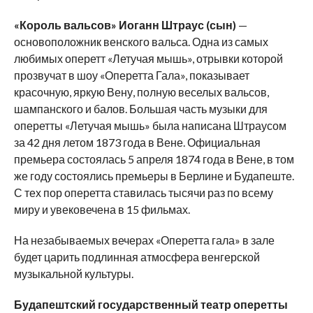
«Король вальсов» Иоганн Штраус (сын)
—
основоположник венского вальса. Одна из самых
любимых оперетт «Летучая мышь», отрывки которой
прозвучат в шоу «Оперетта Гала», показывает
красочную, яркую Вену, полную веселых вальсов,
шампанского и балов. Большая часть музыки для
оперетты «Летучая мышь» была написана Штраусом
за 42 дня летом 1873 года в Вене. Официальная
премьера состоялась 5 апреля 1874 года в Вене, в том
же году состоялись премьеры в Берлине и Будапеште.
С тех пор оперетта ставилась тысячи раз по всему
миру и увековечена в 15 фильмах.
На незабываемых вечерах «Оперетта гала» в зале
будет царить подлинная атмосфера венгерской
музыкальной культуры.
Будапештский
государственный театр оперетты