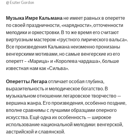
@ Eszter Gordon
Музыка Имре Кальмана
не имеет равных в оперетте
по своей праздничности, «нарядности», отточенности
мелодики и оркестровки. В то же время его считают
виртуозным мастером «грустного лирического вальса».
Все произведения Кальмана неизменно пронизаны
венгерскими мотивами, но самые венгерские из его
оперетт – «Марица» и «Королева чардаша», больше
известная нам как «Сильва».
Оперетты Легара
отличает особая глубина,
выразительность и мелодическое богатство. В
музыкальном отношении легаровское творчество —
вершина жанра. Его произведения, особенно поздние,
вполне сравнимы с лучшими образцами оперного
искусства. Ещё одна их особенность — широкое
использование национальной мелодики: венгерской,
австрийской и славянской.