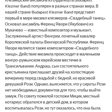
Klezmer Band) популярен в разных странах мира. В
нашей стране Budapest Klezmer Band представит
первый в мире мюзикл клезмеров «Свадебный танец».
Основал ансамбль Ференц Явори (Якубович) из
Мукачево — известный композитор и музыкант,
Заслуженный артист Венгрии, почетный кавалер
Королевской палаты Венгерской Республики. Ференц
Явори является также композитором «Свадебного
танца». Действие мюзикла происходит в маленьком
венгро-румынском еврейском местечке в
Трансильвании. Андраш, сын состоятельного
крестьянина приглашает друзей на холостяцкую
вечеринку перед свадьбой с бедной, но красивой
девушкой Рози. Однако, выясняется, что у сироты Рози
нет необходимых документов для того, чтобы выйти
замуж. По совету пожилой госпожи Мицик, местный
нотариус обратился в детский дом, в котором
воспитывалась Рози, но тут оказалось, что она была