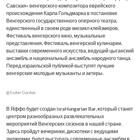
Савская» венгерского композитора еврейского
происхождения Карла Гольдмарка в постановке
Венгерского государственного оперного театра,
единственный в своем роде мюзикл клейзмеров,
Фестиваль венгерского кино, музыкальные
представления, Фестиваль венгерской кулинарии,
выставки современного искусства, ведущий цыганский
ансамбль и национальный ансамбль народного танца.
Перед израильской публикой выступят лучшие
венгерские молодые музыканты и актеры.
@ Eszter Gordon
В Яффо будет создан IsraHungarian Bar, который станет
центром разнообразных развлекательных
мероприятий Венгерских сезонов в нашей стране.
Здесь пройдут вечеринки, дискотеки с ведущими
диджеями, будут выступать современные ансамбли в