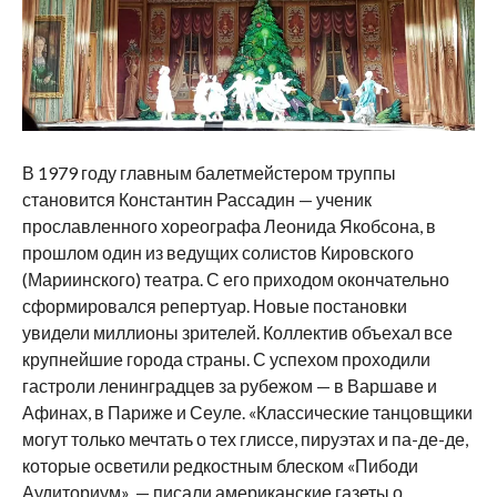
В 1979 году главным балетмейстером труппы
становится Константин Рассадин — ученик
прославленного хореографа Леонида Якобсона, в
прошлом один из ведущих солистов Кировского
(Мариинского) театра. С его приходом окончательно
сформировался репертуар. Новые постановки
увидели миллионы зрителей. Коллектив объехал все
крупнейшие города страны. С успехом проходили
гастроли ленинградцев за рубежом — в Варшаве и
Афинах, в Париже и Сеуле. «Классические танцовщики
могут только мечтать о тех глиссе, пируэтах и па-де-де,
которые осветили редкостным блеском «Пибоди
Аудиториум», — писали американские газеты о