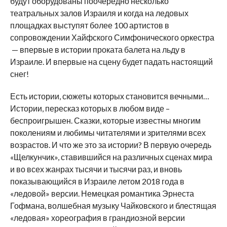
будут оборудованы поочередно несколько
театральных залов Израиля и когда на ледовых
площадках выступят более 100 артистов в
сопровождении Хайфского Симфонического оркестра
— впервые в истории проката балета на льду в
Израиле. И впервые на сцену будет падать настоящий
снег!
Есть истории, сюжеты которых становится вечными…
Истории, пересказ которых в любом виде –
беспроигрышен. Сказки, которые известны многим
поколениям и любимы читателями и зрителями всех
возрастов. И что же это за истории? В первую очередь
«Щелкунчик», ставившийся на различных сценах мира
и во всех жанрах тысячи и тысячи раз, и вновь
показывающийся в Израиле летом 2018 года в
«ледовой» версии. Немецкая романтика Эрнеста
Гофмана, волшебная музыку Чайковского и блестящая
«ледовая» хореография в грандиозной версии