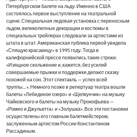
Петербургском балете на льду. Именно в США
состоялось первое выступление на театральной
сцене. Специальная ледовая установка с переносным
льдом, великолепные декорации и костюмы в
специальных трейлерах следовали за артистами из
штата в штат. Американская публика первой увидела
«Спящую красавицу» в 1995 году. Тогда в
калифорнийской прессе появились такие строки:
«Изящное скольжение и, кажется, без усилий
совершаемые прыжки и поддержки делают сказку
похожей на сон. Этот спектакль — успех всей
труппы…». Немного позже в репертуар театра вошли
балеты «Лебединое озеро» и «Щелкунчик» на музыку
Чайковского и балеты на музыку Прокофьева —
«Ромео и Джульетта» и «Золушка». Все эти постановки
осуществлены его главным балетмейстером,
заслуженным артистом России Константином
Рассадиным.