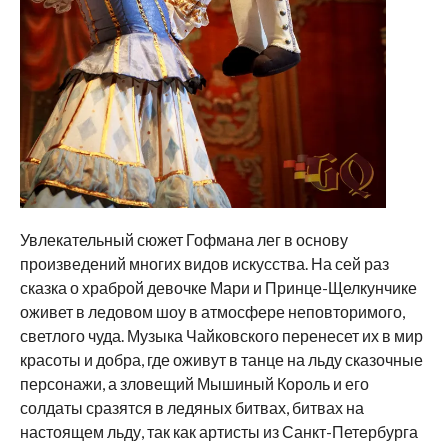
Увлекательный сюжет Гофмана лег в основу
произведений многих видов искусства. На сей раз
сказка о храброй девочке Мари и Принце-Щелкунчике
оживет в ледовом шоу в атмосфере неповторимого,
светлого чуда. Музыка Чайковского перенесет их в мир
красоты и добра, где оживут в танце на льду сказочные
персонажи, а зловещий Мышиный Король и его
солдаты сразятся в ледяных битвах, битвах на
настоящем льду, так как артисты из Санкт-Петербурга