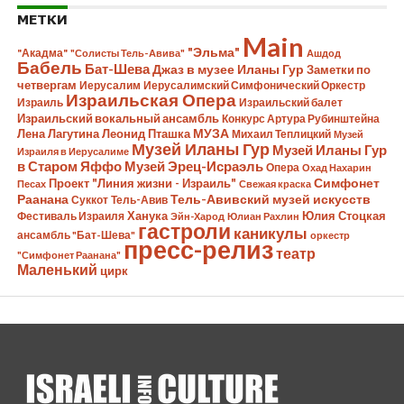
МЕТКИ
Main
"Эльма"
"Акадма"
"Солисты Тель-Авива"
Ашдод
Бабель
Бат-Шева
Джаз в музее Иланы Гур
Заметки по
четвергам
Иерусалим
Иерусалимский Симфонический Оркестр
Израильская Опера
Израиль
Израильский балет
Израильский вокальный ансамбль
Конкурс Артура Рубинштейна
Лена Лагутина
Леонид Пташка
МУЗА
Михаил Теплицкий
Музей
Музей Иланы Гур
Музей Иланы Гур
Израиля в Иерусалиме
в Старом Яффо
Музей Эрец-Исраэль
Опера
Охад Нахарин
Симфонет
Проект "Линия жизни - Израиль"
Песах
Свежая краска
Раанана
Тель-Авивский музей искусств
Суккот
Тель-Авив
Ханука
Юлия Стоцкая
Фестиваль Израиля
Эйн-Харод
Юлиан Рахлин
гастроли
каникулы
ансамбль "Бат-Шева"
оркестр
пресс-релиз
театр
"Симфонет Раанана"
Маленький
цирк