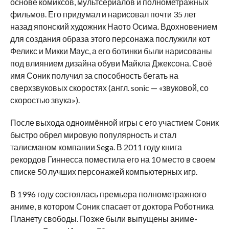
основе комиксов, мультсериалов и полнометражных
фильмов. Его придумал и нарисовал почти 35 лет
назад японский художник Наото Осима. Вдохновением
для создания образа этого персонажа послужили кот
Феликс и Микки Маус, а его ботинки были нарисованы
под влиянием дизайна обуви Майкла Джексона. Своё
имя Соник получил за способность бегать на
сверхзвуковых скоростях (англ. sonic — «звуковой, со
скоростью звука»).
После выхода одноимённой игры с его участием Соник
быстро обрел мировую популярность и стал
талисманом компании Sega. В 2011 году книга
рекордов Гиннесса поместила его на 10 место в своем
списке 50 лучших персонажей компьютерных игр.
В 1996 году состоялась премьера полнометражного
аниме, в котором Соник спасает от доктора Роботника
Планету свободы. Позже были выпущены аниме-