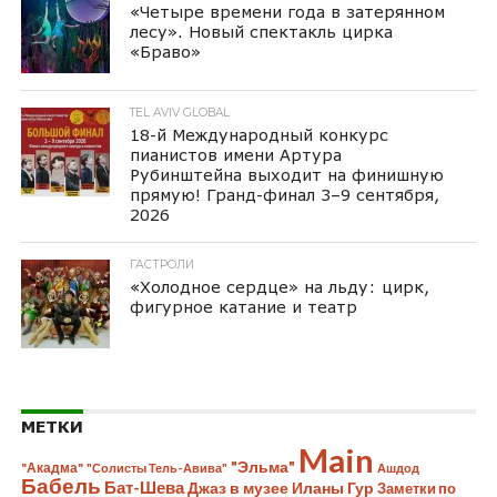
«Четыре времени года в затерянном
лесу». Новый спектакль цирка
«Браво»
TEL AVIV GLOBAL
18-й Международный конкурс
пианистов имени Артура
Рубинштейна выходит на финишную
прямую! Гранд-финал 3–9 сентября,
2026
ГАСТРОЛИ
«Холодное сердце» на льду: цирк,
фигурное катание и театр
МЕТКИ
Main
"Эльма"
"Акадма"
"Солисты Тель-Авива"
Ашдод
Бабель
Бат-Шева
Джаз в музее Иланы Гур
Заметки по