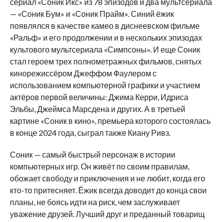
сериал «Соник Икс» из 78 эпизодов и два мультсериала
— «Соник Бум» и «Соник Прайм». Синий ёжик
появлялся в качестве камео в диснеевском фильме
«Ральф» и его продолжении и в нескольких эпизодах
культового мультсериала «Симпсоны». И еще Соник
стал героем трех полнометражных фильмов, снятых
кинорежиссёром Джеффом Фаулером с
использованием компьютерной графики и участием
актёров первой величины: Джима Керри, Идриса
Эльбы, Джеймса Марсдена и других. А в третьей
картине «Соник в кино», премьера которого состоялась
в конце 2024 года, сыграл также Киану Ривз.
Соник — самый быстрый персонаж в истории
компьютерных игр. Он живёт по своим правилам,
обожает свободу и приключения и не любит, когда его
кто-то притесняет. Ёжик всегда доводит до конца свои
планы, не боясь идти на риск, чем заслуживает
уважение друзей. Лучший друг и преданный товарищ