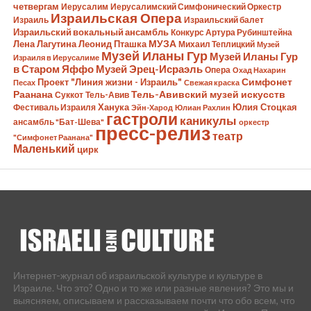
четвергам
Иерусалим
Иерусалимский Симфонический Оркестр
Израильская Опера
Израиль
Израильский балет
Израильский вокальный ансамбль
Конкурс Артура Рубинштейна
Лена Лагутина
Леонид Пташка
МУЗА
Михаил Теплицкий
Музей
Музей Иланы Гур
Музей Иланы Гур
Израиля в Иерусалиме
в Старом Яффо
Музей Эрец-Исраэль
Опера
Охад Нахарин
Симфонет
Проект "Линия жизни - Израиль"
Песах
Свежая краска
Раанана
Тель-Авивский музей искусств
Суккот
Тель-Авив
Ханука
Юлия Стоцкая
Фестиваль Израиля
Эйн-Харод
Юлиан Рахлин
гастроли
каникулы
ансамбль "Бат-Шева"
оркестр
пресс-релиз
театр
"Симфонет Раанана"
Маленький
цирк
Интернет-журнал об израильской культуре и культуре в
Израиле. Что это? Одно и то же или разные явления? Это мы и
выясняем, описываем и рассказываем почти что обо всем, что