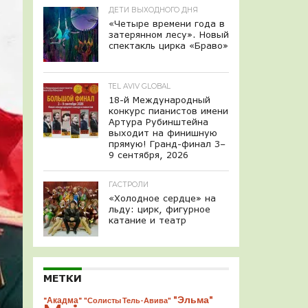
ДЕТИ ВЫХОДНОГО ДНЯ
«Четыре времени года в
затерянном лесу». Новый
спектакль цирка «Браво»
TEL AVIV GLOBAL
18-й Международный
конкурс пианистов имени
Артура Рубинштейна
выходит на финишную
прямую! Гранд-финал 3–
9 сентября, 2026
ГАСТРОЛИ
«Холодное сердце» на
льду: цирк, фигурное
катание и театр
МЕТКИ
"Эльма"
"Акадма"
"Солисты Тель-Авива"