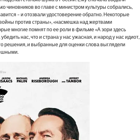
ько чиновников во главе с министром культуры собрались,
равится – и отозвали удостоверение обратно. Некоторые
 войны против страны», «насмешка над жертвами
орые многие помнят по ее роли в фильме «А зори здесь
убедить нас, что и страна у нас ужасная, и народ у нас идиот,
ого решения, и выбранные для оценки слова выглядели
мешными.