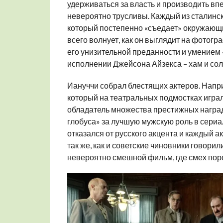
удерживаться за власть и производить вп
невероятно трусливы. Каждый из сталинс
который постепенно «съедает» окружающи
всего волнует, как он выглядит на фотогр
его унизительной преданности и умением
исполнении Джейсона Айзекса – хам и сол
Иануччи собрал блестящих актеров. Напри
который на театральных подмостках играл
обладатель множества престижных наград
глобуса» за лучшую мужскую роль в сери
отказался от русского акцента и каждый а
так же, как и советские чиновники говорил
невероятно смешной фильм, где смех поро