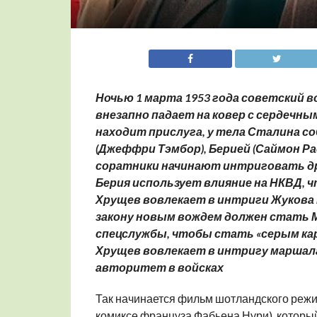
Ночью 1 марта 1953 года советский 
внезапно падает на ковер с сердечн
находит прислуга, у тела Сталина с
(
Джеффри Тэмбор
), Берией (
Саймон Ра
соратники начинают интриговать дру
Берия использует влияние на НКВД, 
Хрущев вовлекает в интриги Жукова
закону новым вождем должен стать Ма
спецслужбы, чтобы стать «серым кард
Хрущев вовлекает в интригу маршала
авторитет в войсках
Так начинается фильм шотландского реж
комиксе француза Фабьена Нури), который