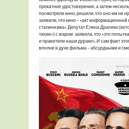
прокатное удостоверение, а затем нескол
посмотрели кино, решили, что оно им не н
заявили, что кино – «акт информационной
сталинизма». Депутат Елена Драпеко (кот
тихие») с жаром заявила, что «это попытка 
и правители наши дураки». И сам факт эт
вполне в духе фильма – абсурдными и с