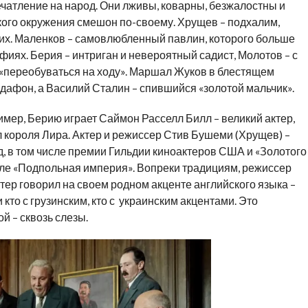
ечатление на народ. Они лживы, коварны, безжалостны и
кого окружения смешон по-своему. Хрущев – подхалим,
х. Маленков – самовлюбленный павлин, которого больше
афиях. Берия – интриган и невероятный садист, Молотов – с
 «переобуваться на ходу». Маршал Жуков в блестящем
дафон, а Василий Сталин – спившийся «золотой мальчик».
мер, Берию играет Саймон Расселл Билл – великий актер,
 короля Лира. Актер и режиссер Стив Бушеми (Хрущев) –
, в том числе премии Гильдии киноактеров США и «Золотого
але «Подпольная империя». Вопреки традициям, режиссер
ктер говорил на своем родном акценте английского языка –
и кто с грузинским, кто с украинским акцентами. Это
й – сквозь слезы.