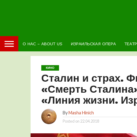
О НАС – ABOUT US
ИЗРАИЛЬСКАЯ ОПЕРА
ТЕАТ
КИНО
Сталин и страх. 
«Смерть Сталина»
«Линия жизни. И
By
Masha Hinich
Posted on
22.04.2018