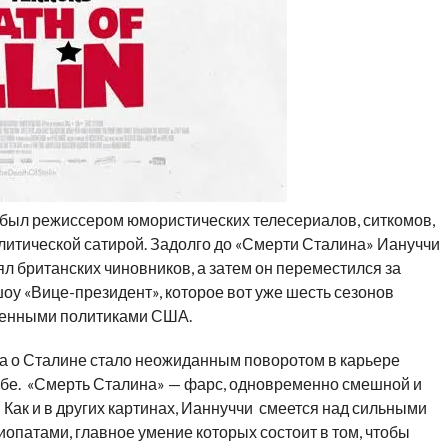
ыл режиссером юмористических телесериалов, ситкомов,
политической сатирой. Задолго до «Смерти Сталина» Иануччи
ял британских чиновников, а затем он переместился за
оу «Вице-президент», которое вот уже шесть сезонов
ленными политиками США.
а о Сталине стало неожиданным поворотом в карьере
себе. «Смерть Сталина» — фарс, одновременно смешной и
 Как и в других картинах, Ианнуччи смеется над сильными
иопатами, главное умение которых состоит в том, чтобы