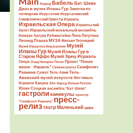
Main
Бабель
Бат-Шева
Ашдод
Джаз в музее Иланы Гур
Заметки по
четвергам
Иерусалим
Иерусалимский
Симфонический Оркестр
Израиль
Израильская Опера
Израильский
Израильский вокальный ансамбль
балет
Лена Лагутина
Конкурс Артура Рубинштейна
Леонид Пташка
МУЗА
Михаил Теплицкий
Музей
Музей Израиля в Иерусалиме
Иланы Гур
Музей Иланы Гур в
Старом Яффо
Музей Эрец-Исраэль
Проект "Линия
Опера
Охад Нахарин
Песах
Симфонет
жизни - Израиль"
Свежая краска
Раанана
Тель-
Суккот
Тель-Авив
Авивский музей искусств
Фестиваль
Ханука
Израиля
Эйн-Харод
Юлиан Рахлин
Юлия Стоцкая
ансамбль "Бат-Шева"
гастроли
каникулы
оркестр
пресс-
"Симфонет Раанана"
релиз
театр Маленький
цирк