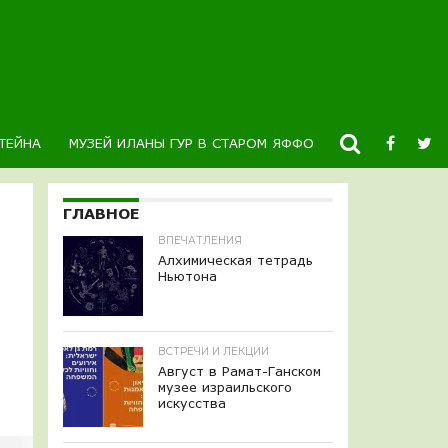
ТЕЙНА
МУЗЕЙ ИЛАНЫ ГУР В СТАРОМ ЯФФО
НОВОСТИ
К
ГЛАВНОЕ
ВПЕЧАТЛЕНИЯ
Алхимическая тетрадь
Ньютона
ВСТРЕЧИ И ЛЕКЦИИ
Август в Рамат-Ганском
музее израильского
искусства