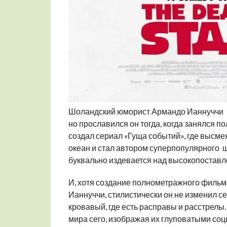
Шоландский юморист Армандо Ианнуччи б
но прославился он тогда, когда занялся 
создал сериал «Гуща событий», где высме
океан и стал автором суперпопулярного ш
буквально издевается над высокопостав
И, хотя создание полнометражного фильм
Ианнуччи, стилистически он не изменил 
кровавый, где есть расправы и расстрелы.
мира сего, изображая их глуповатыми соц