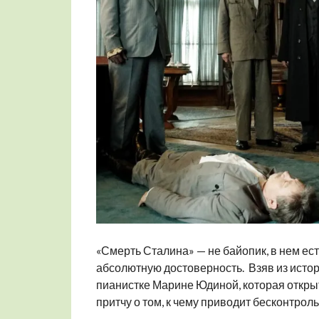
«Смерть Сталина» — не байопик, в нем ест
абсолютную достоверность. Взяв из истор
пианистке Марине Юдиной, которая откры
притчу о том, к чему приводит бесконтрольн