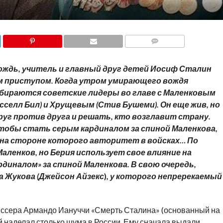
COMMENTS
вождь, учитель и главный друг детей Иосиф Сталин
ым приступом. Когда утром умирающего вождя
обираются советские лидеры во главе с Маленковым
сселл Бил
) и Хрущевым (
Стив Бушеми
). Он еще жив, но
г против друга и решать, кто возглавит страну.
чтобы стать серым кардиналом за спиной Маленкова,
 на стороне которого авторитет в войсках… По
ленков, но Берия использует свое влияние на
иналом» за спиной Маленкова. В свою очередь,
 Жукова (
Джейсон Айзекс
)
, у которого непререкаемый
иссера Армандо Иануччи «Смерть Сталина» (основанный на
 наделал столько шума в России. Ему сначала выдали