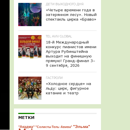
ДЕТИ ВЫХОДНОГО ДНЯ
«Четыре времени года в
затерянном лесу». Новый
спектакль цирка «Браво»
TEL AVIV GLOBAL
18-й Международный
конкурс пианистов имени
Артура Рубинштейна
выходит на финишную
прямую! Гранд-финал 3–
9 сентября, 2026
ГАСТРОЛИ
«Холодное сердце» на
льду: цирк, фигурное
катание и театр
МЕТКИ
"Эльма"
"Акадма"
"Солисты Тель-Авива"