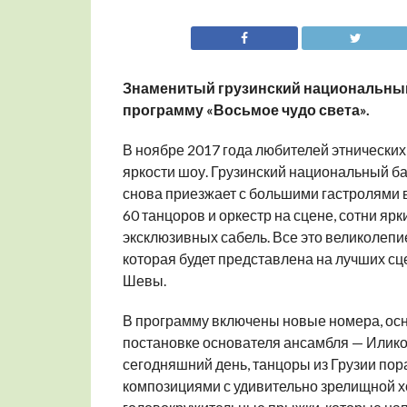
Знаменитый грузинский национальный
программу
«Восьмое чудо света».
В ноябре 2017 года любителей этнически
яркости шоу. Грузинский национальный ба
снова приезжает с большими гастролями 
60 танцоров и оркестр на сцене, сотни яр
эксклюзивных сабель. Все это великолепи
которая будет представлена на лучших с
Шевы.
В программу включены новые номера, ос
постановке основателя ансамбля — Илико 
сегодняшний день, танцоры из Грузии по
композициями с удивительно зрелищной 