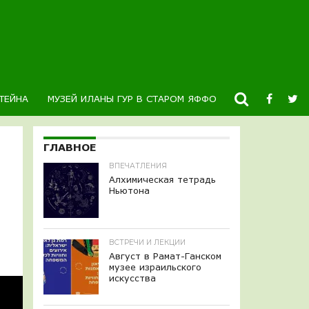
ТЕЙНА
МУЗЕЙ ИЛАНЫ ГУР В СТАРОМ ЯФФО
НОВОСТИ
К
ГЛАВНОЕ
ВПЕЧАТЛЕНИЯ
Алхимическая тетрадь
Ньютона
ВСТРЕЧИ И ЛЕКЦИИ
Август в Рамат-Ганском
музее израильского
искусства