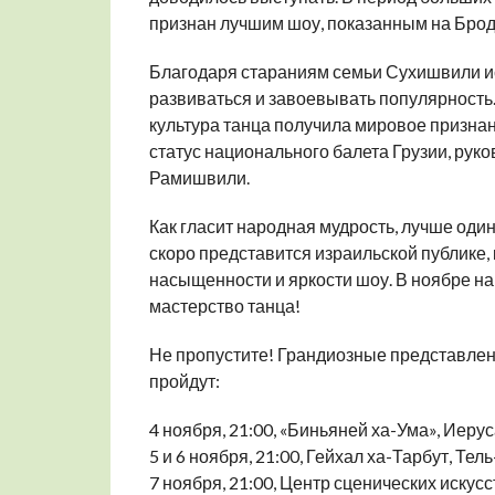
признан лучшим шоу, показанным на Брод
Благодаря стараниям семьи Сухишвили ис
развиваться и завоевывать популярность.
культура танца получила мировое призна
статус национального балета Грузии, рук
Рамишвили.
Как гласит народная мудрость, лучше один
скоро представится израильской публике
насыщенности и яркости шоу. В ноябре н
мастерство танца!
Не пропустите! Грандиозные представлен
пройдут:
4 ноября, 21:00, «Биньяней ха-Ума», Иеру
5 и 6 ноября, 21:00, Гейхал ха-Тарбут, Тел
7 ноября, 21:00, Центр сценических искус