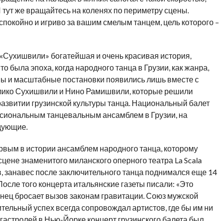
 тут же вращайтесь на коленях по периметру сцены.
покойно и игриво за вашим смелым танцем, цель которого –
 «Сухишвили» богатейшая и очень красивая история,
о была эпоха, когда народного танца в Грузии, как жанра,
ы и масштабные постановки появились лишь вместе с
лико Сухишвили и Нино Рамишвили, которые решили
развитии грузинской культуры танца. Национальный балет
сиональным танцевальным ансамблем в Грузии, на
дующие.
ервым в истории ансамблем народного танца, которому
цене знаменитого миланского оперного театра La Scala
, занавес после заключительного танца поднимался еще 14
осле того концерта итальянские газеты писали: «Это
 танец бросает вызов законам гравитации. Союз мужской
тельный успех всегда сопровождал артистов, где бы им ни
гастролей в Нью-Йорке концерт грузинского балета был