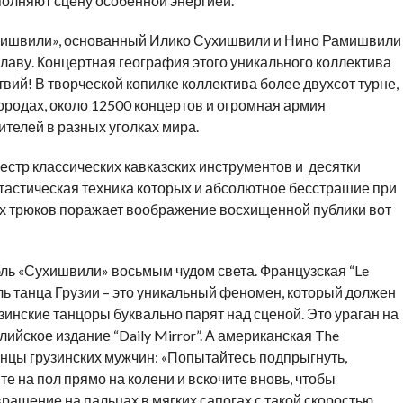
олняют сцену особенной энергией.
ухишвили», основанный Илико Сухишвили и Нино Рамишвили
славу. Концертная география этого уникального коллектива
вий! В творческой копилке коллектива более двухсот турне,
городах, около 12500 концертов и огромная армия
ителей в разных уголках мира.
естр классических кавказских инструментов и десятки
астическая техника которых и абсолютное бесстрашие при
 трюков поражает воображение восхищенной публики вот
ь «Сухишвили» восьмым чудом света. Французская “Le
ь танца Грузии – это уникальный феномен, который должен
узинские танцоры буквально парят над сценой. Это ураган на
ийское издание “Daily Mirror”. А американская The
анцы грузинских мужчин: «Попытайтесь подпрыгнуть,
е на пол прямо на колени и вскочите вновь, чтобы
ращение на пальцах в мягких сапогах с такой скоростью,