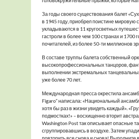
головокружительные прыжки, которые нап
За годы своего существования балет «С
в 1945 году, приобрел поистине мировую 
укладываются в 11 кругосветных путешест
гастроли в более чем 100 странах и 1700 
почитателей, из более 50-ти миллионов зр
В составе труппы балета собственный орк
высокопрофессиональных танцоров, фант
выполнении экстремальных танцевальных
уже более 70 лет.
Международная пресса окрестила ансамбл
Figaro” написала: «Национальный ансамбл
хотя бы раз в жизни увидеть каждый». «Гр
подмостках!» – восхищенно вторит австрал
Washington Post так описывает опасные т
сгруппировавшись в воздухе. Затем упадит
повторить все снова и снова! Выполните в