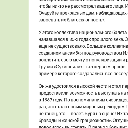
чтобы никто не рассмотрел вашего лица. И
Очаруйте прекрасных дам, наблюдающих с
завоевать их благосклонность».
У этого коллектива национального балета
начавшаяся в 30-х годах прошлого века. Эт
еще не существовало. Большие коллектив
созданием ансамбля под руководством И
воплотить свою мечту о популяризации и 
Грузии «Сухишвили» стал первым профес
примере которого создавались все после
Он же удостоился высокой чести и стал п
предоставили возможность выступать на с
в 1967 году. По воспоминаниям очевидцев
раз, что стало новым мировым рекордом. П
не танец, это — полет. Буря на сцене! Их
бравады и женской грациозности». Оглуши
доводилось выступать. В период больших 