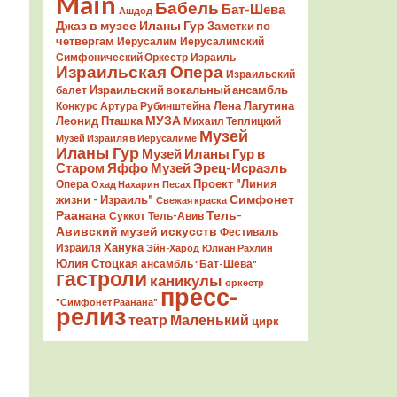
Main
Бабель
Бат-Шева
Ашдод
Джаз в музее Иланы Гур
Заметки по
четвергам
Иерусалим
Иерусалимский
Симфонический Оркестр
Израиль
Израильская Опера
Израильский
Израильский вокальный ансамбль
балет
Лена Лагутина
Конкурс Артура Рубинштейна
Леонид Пташка
МУЗА
Михаил Теплицкий
Музей
Музей Израиля в Иерусалиме
Иланы Гур
Музей Иланы Гур в
Старом Яффо
Музей Эрец-Исраэль
Проект "Линия
Опера
Охад Нахарин
Песах
Симфонет
жизни - Израиль"
Свежая краска
Раанана
Тель-
Суккот
Тель-Авив
Авивский музей искусств
Фестиваль
Ханука
Израиля
Эйн-Харод
Юлиан Рахлин
Юлия Стоцкая
ансамбль "Бат-Шева"
гастроли
каникулы
оркестр
пресс-
"Симфонет Раанана"
релиз
театр Маленький
цирк