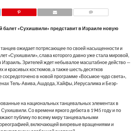
COMMENTS
 балет «Сухишвили» представит в Израиле новую
х танцев ожидает потрясающее по своей насыщенности и
лет «Сухишвили», слава которого давно уже стала мировой,
в Израиль. Зрителей ждет небывалое масштабное действо —
ких и красивых костюмов, а также шесть десятков
е сосредоточено в новой программе «Восьмое чудо света»,
ценах Тель-Авива, Ашдода, Хайфы, Иерусалима и Беэр-
нованные на национальных танцевальных элементах в
Сухишвили. Со времени яркого дебюта в 1945 году и по
ражают публику по всему миру танцевальными
хореографией, включающей вихревые вращениями и