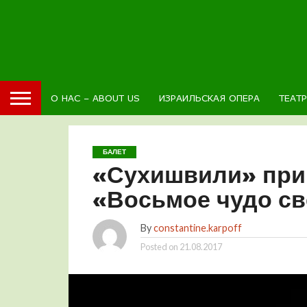
О НАС – ABOUT US
ИЗРАИЛЬСКАЯ ОПЕРА
ТЕАТ
БАЛЕТ
«Сухишвили» при
«Восьмое чудо св
By
constantine.karpoff
Posted on
21.08.2017