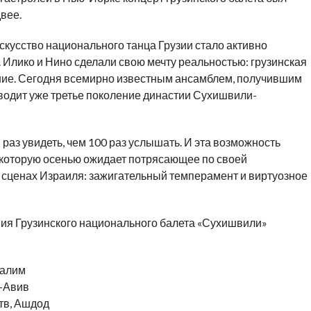
вее.
кусство национального танца Грузии стало активно
 Илико и Нино сделали свою мечту реальностью: грузинская
ние. Сегодня всемирно известным ансамблем, получившим
оводит уже третье поколение династии Сухишвили-
 раз увидеть, чем 100 раз услышать. И эта возможность
, которую осенью ожидает потрясающее по своей
а сценах Израиля: зажигательный темперамент и виртуозное
ия Грузинского национального балета «Сухишвили»
салим
ь-Авив
ств, Ашдод