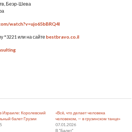
ств, Беэр-Шева
фа
.com/watch?v=ujo65bBRQ4I
у *3221 или на сайте
bestbravo.co.il
sulting
в Израиле: Королевский
«Всё, что делает человека
ьный балет Грузии
человеком, — в грузинском танце»
25
07.01.2026
В "Балет"