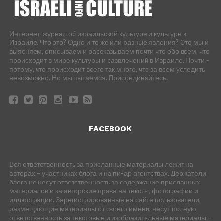
Интернет-журнал об израильской культуре и культуре в
Израиле. Что это? Одно и то же или разные явления? Это мы и
выясняем, описываем и рассказываем почти что обо всем, что
происходит в мире культуры и развлечений в Израиле. Почти -
потому, что происходит всего так много, что за всем уследить
невозможно. Но мы пытаемся. Присоединяйтесь.
FACEBOOK
Вся ответственность за присланные материалы лежит на
авторах – участниках блога и на пи-ар агентствах. Держатели
блога не несут ответственность за содержание присланных
материалов и за авторские права на тексты, фотографии и
иллюстрации. Зарегистрированные на сайте пользователи,
размещающие материалы от своего имени, несут полную
ответственность за текстовые и изобразительные материалы –