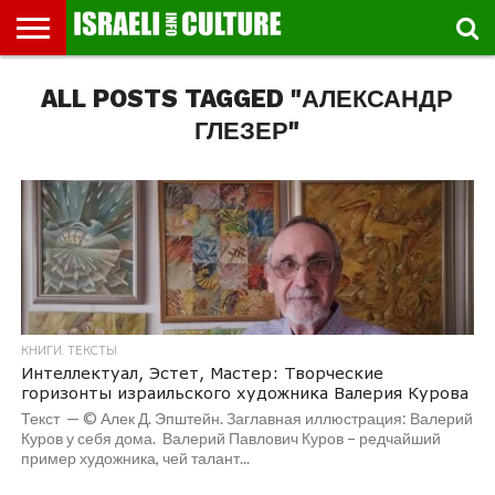
ВЫСТАВКИ
ALL POSTS TAGGED "АЛЕКСАНДР
МУЗЕИ
СТРАНА
ТЕАТР
КНИГИ.
МУЗЫКА
РЕЛИГИЯ/
ДВИЖЕНИЕ
ДЕТИ
МАРШРУТЫ
ВИДЕО-
ВПЕЧАТЛЕНИЯ
ВСТРЕЧИ
ИНТЕРВЬЮ
КИНО
TEL
ФЕСТИВАЛЕЙ
ТЕКСТЫ
ИСТОРИЯ
ВЫХОДНОГО
ПРОГУЛЬЩИКА
РЕЧИ
И
AVIV
ДНЯ
ЛЕКЦИИ
GLOBAL
ГЛЕЗЕР"
КНИГИ. ТЕКСТЫ
Интеллектуал, Эстет, Мастер: Творческие
горизонты израильского художника Валерия Курова
Текст — © Алек Д. Эпштейн. Заглавная иллюстрация: Валерий
Куров у себя дома. Валерий Павлович Куров – редчайший
пример художника, чей талант...