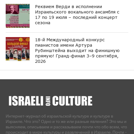
Реквием Верди в исполнении
Израильского вокального ансамбля с
17 по 19 июля – последний концерт
сезона
18-й Международный конкурс
пианистов имени Артура
Рубинштейна выходит на финишную
прямую! Гранд-финал 3–9 сентября,
2026
Интернет-журнал об израильской культуре и культуре в
Израиле. Что это? Одно и то же или разные явления? Это мы и
выясняем, описываем и рассказываем почти что обо всем, что
происходит в мире культуры и развлечений в Израиле. Почти -