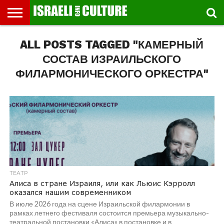
ВЫСТАВКИ
ALL POSTS TAGGED "КАМЕРНЫЙ
МУЗЕИ
СТРАНА
ТЕАТР
КНИГИ.
МУЗЫКА
РЕЛИГИЯ/
ДВИЖЕНИЕ
ДЕТИ
МАРШРУТЫ
ВИДЕО-
ВПЕЧАТЛЕНИЯ
ВСТРЕЧИ
ИНТЕРВЬЮ
КИНО
TEL
ФЕСТИВАЛЕЙ
ТЕКСТЫ
ИСТОРИЯ
ВЫХОДНОГО
ПРОГУЛЬЩИКА
РЕЧИ
И
AVIV
ДНЯ
ЛЕКЦИИ
GLOBAL
СОСТАВ ИЗРАИЛЬСКОГО
ФИЛАРМОНИЧЕСКОГО ОРКЕСТРА"
ТЕАТР
Алиса в стране Израиля, или как Льюис Кэрролл
оказался нашим современником
В июле 2026 года на сцене Израильской филармонии в
рамках летнего фестиваля состоится премьера музыкально-
театральной постановки «Алиса» в постановке и в