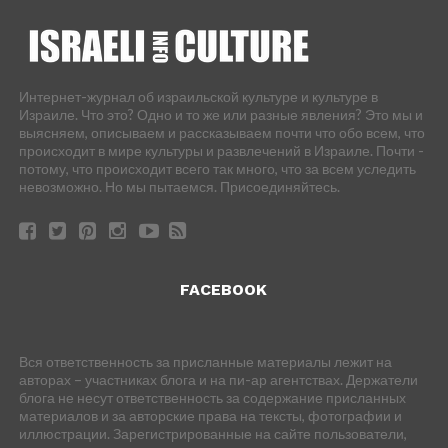
Интернет-журнал об израильской культуре и культуре в
Израиле. Что это? Одно и то же или разные явления? Это мы и
выясняем, описываем и рассказываем почти что обо всем, что
происходит в мире культуры и развлечений в Израиле. Почти -
потому, что происходит всего так много, что за всем уследить
невозможно. Но мы пытаемся. Присоединяйтесь.
FACEBOOK
Вся ответственность за присланные материалы лежит на
авторах – участниках блога и на пи-ар агентствах. Держатели
блога не несут ответственность за содержание присланных
материалов и за авторские права на тексты, фотографии и
иллюстрации. Зарегистрированные на сайте пользователи,