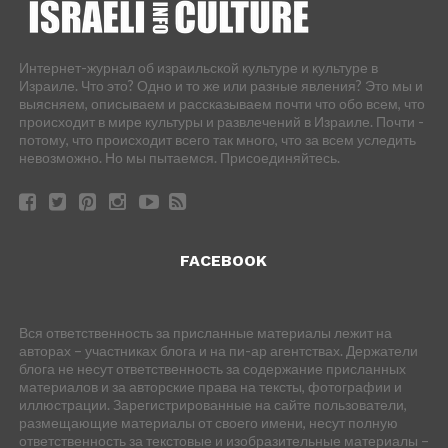
Интернет-журнал об израильской культуре и культуре в
Израиле. Что это? Одно и то же или разные явления? Это мы и
выясняем, описываем и рассказываем почти что обо всем, что
происходит в мире культуры и развлечений в Израиле. Почти -
потому, что происходит всего так много, что за всем уследить
невозможно. Но мы пытаемся. Присоединяйтесь.
FACEBOOK
Вся ответственность за присланные материалы лежит на
авторах – участниках блога и на пи-ар агентствах. Держатели
блога не несут ответственность за содержание присланных
материалов и за авторские права на тексты, фотографии и
иллюстрации. Зарегистрированные на сайте пользователи,
размещающие материалы от своего имени, несут полную
ответственность за текстовые и изобразительные материалы –