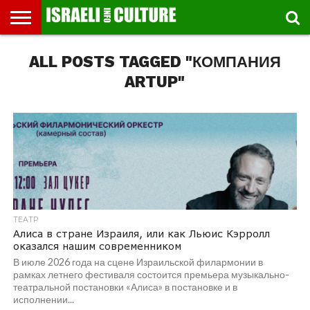
ВЫСТАВКИ
ALL POSTS TAGGED "КОМПАНИЯ
МУЗЕИ
СТРАНА
ТЕАТР
КНИГИ.
МУЗЫКА
РЕЛИГИЯ/
ДВИЖЕНИЕ
ДЕТИ
МАРШРУТЫ
ВИДЕО-
ВПЕЧАТЛЕНИЯ
ВСТРЕЧИ
ИНТЕРВЬЮ
КИНО
TEL
ФЕСТИВАЛЕЙ
ТЕКСТЫ
ИСТОРИЯ
ВЫХОДНОГО
ПРОГУЛЬЩИКА
РЕЧИ
И
AVIV
ДНЯ
ЛЕКЦИИ
GLOBAL
ARTUP"
ТЕАТР
Алиса в стране Израиля, или как Льюис Кэрролл
оказался нашим современником
В июле 2026 года на сцене Израильской филармонии в
рамках летнего фестиваля состоится премьера музыкально-
театральной постановки «Алиса» в постановке и в
исполнении...