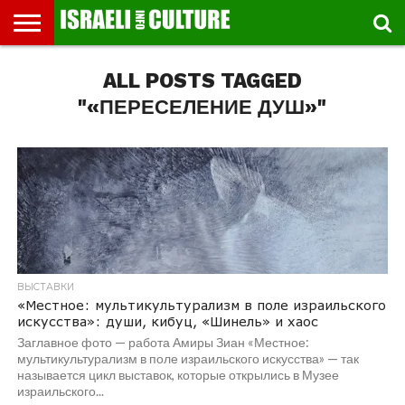
ВЫСТАВКИ
ALL POSTS TAGGED
МУЗЕИ
СТРАНА
ТЕАТР
КНИГИ.
МУЗЫКА
РЕЛИГИЯ/
ДВИЖЕНИЕ
ДЕТИ
МАРШРУТЫ
ВИДЕО-
ВПЕЧАТЛЕНИЯ
ВСТРЕЧИ
ИНТЕРВЬЮ
КИНО
TEL
ФЕСТИВАЛЕЙ
ТЕКСТЫ
ИСТОРИЯ
ВЫХОДНОГО
ПРОГУЛЬЩИКА
РЕЧИ
И
AVIV
ДНЯ
ЛЕКЦИИ
GLOBAL
"«ПЕРЕСЕЛЕНИЕ ДУШ»"
ВЫСТАВКИ
«Местное: мультикультурализм в поле израильского
искусства»: души, кибуц, «Шинель» и хаос
Заглавное фото — работа Амиры Зиан «Местное:
мультикультурализм в поле израильского искусства» — так
называется цикл выставок, которые открылись в Музее
израильского...