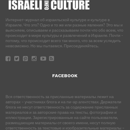
Интернет-журнал об израильской культуре и культуре в
Израиле. Что это? Одно и то же или разные явления? Это мы и
выясняем, описываем и рассказываем почти что обо всем, что
происходит в мире культуры и развлечений в Израиле. Почти -
потому, что происходит всего так много, что за всем уследить
невозможно. Но мы пытаемся. Присоединяйтесь.
FACEBOOK
Вся ответственность за присланные материалы лежит на
авторах – участниках блога и на пи-ар агентствах. Держатели
блога не несут ответственность за содержание присланных
материалов и за авторские права на тексты, фотографии и
иллюстрации. Зарегистрированные на сайте пользователи,
размещающие материалы от своего имени, несут полную
ответственность за текстовые и изобразительные материалы –