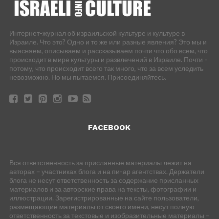
Интернет-журнал об израильской культуре и культуре в
Израиле. Что это? Одно и то же или разные явления? Это мы и
выясняем, описываем и рассказываем почти что обо всем, что
происходит в мире культуры и развлечений в Израиле. Почти -
потому, что происходит всего так много, что за всем уследить
невозможно. Но мы пытаемся. Присоединяйтесь.
FACEBOOK
Вся ответственность за присланные материалы лежит на
авторах – участниках блога и на пи-ар агентствах. Держатели
блога не несут ответственность за содержание присланных
материалов и за авторские права на тексты, фотографии и
иллюстрации. Зарегистрированные на сайте пользователи,
размещающие материалы от своего имени, несут полную
ответственность за текстовые и изобразительные материалы –