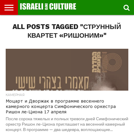
ВЫСТАВКИ
ALL POSTS TAGGED "СТРУННЫЙ
МУЗЕИ
СТРАНА
ТЕАТР
КНИГИ.
МУЗЫКА
РЕЛИГИЯ/
ДВИЖЕНИЕ
ДЕТИ
МАРШРУТЫ
ВИДЕО-
ВПЕЧАТЛЕНИЯ
ВСТРЕЧИ
ИНТЕРВЬЮ
КИНО
TEL
ФЕСТИВАЛЕЙ
ТЕКСТЫ
ИСТОРИЯ
ВЫХОДНОГО
ПРОГУЛЬЩИКА
РЕЧИ
И
AVIV
ДНЯ
ЛЕКЦИИ
GLOBAL
КВАРТЕТ «РИШОНИМ»"
КАМЕРНАЯ
Моцарт и Дворжак в программе весеннего
камерного концерта Симфонического оркестра
Ришон ле-Циона 17 апреля
После сорока тяжелых и полных тревоги дней Симфонический
оркестр Ришон ле-Циона приглашает на весенний камерный
концерт. В программе — два шедевра, воплощающие...