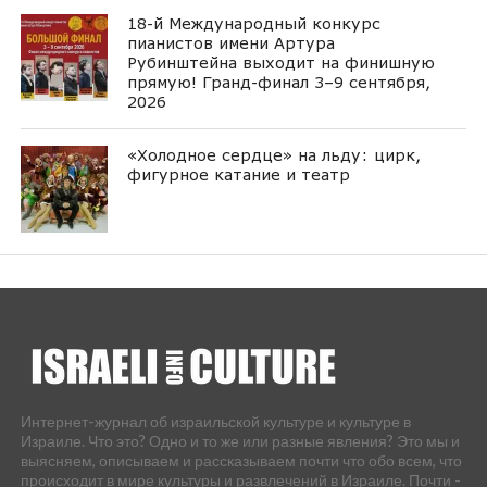
18-й Международный конкурс
пианистов имени Артура
Рубинштейна выходит на финишную
прямую! Гранд-финал 3–9 сентября,
2026
«Холодное сердце» на льду: цирк,
фигурное катание и театр
Интернет-журнал об израильской культуре и культуре в
Израиле. Что это? Одно и то же или разные явления? Это мы и
выясняем, описываем и рассказываем почти что обо всем, что
происходит в мире культуры и развлечений в Израиле. Почти -