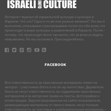
Интернет-журнал об израильской культуре и культуре в
Израиле. Что это? Одно и то же или разные явления? Это мы и
выясняем, описываем и рассказываем почти что обо всем, что
происходит в мире культуры и развлечений в Израиле. Почти -
потому, что происходит всего так много, что за всем уследить
невозможно. Но мы пытаемся. Присоединяйтесь.
FACEBOOK
Вся ответственность за присланные материалы лежит на
авторах – участниках блога и на пи-ар агентствах. Держатели
блога не несут ответственность за содержание присланных
материалов и за авторские права на тексты, фотографии и
иллюстрации. Зарегистрированные на сайте пользователи,
размещающие материалы от своего имени, несут полную
ответственность за текстовые и изобразительные материалы –