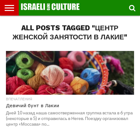
ВЫСТАВКИ
ALL POSTS TAGGED "ЦЕНТР
МУЗЕИ
СТРАНА
ТЕАТР
КНИГИ.
МУЗЫКА
РЕЛИГИЯ/
ДВИЖЕНИЕ
ДЕТИ
МАРШРУТЫ
ВИДЕО-
ВПЕЧАТЛЕНИЯ
ВСТРЕЧИ
ИНТЕРВЬЮ
КИНО
TEL
ФЕСТИВАЛЕЙ
ТЕКСТЫ
ИСТОРИЯ
ВЫХОДНОГО
ПРОГУЛЬЩИКА
РЕЧИ
И
AVIV
ДНЯ
ЛЕКЦИИ
GLOBAL
ЖЕНСКОЙ ЗАНЯТОСТИ В ЛАКИЕ"
ВПЕЧАТЛЕНИЯ
Девичий бунт в Лакии
Дней 10 назад наша самоотверженная группка встала в 6 утра
(некоторые в 5) и отправилась в Негев. Поездку организовал
центр «Моссава» по...