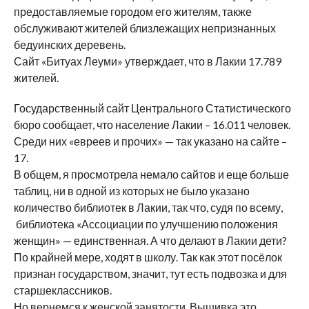
предоставляемые городом его жителям, также
обслуживают жителей близлежащих непризнанных
бедуинских деревень.
Сайт «Битуах Леуми» утверждает, что в Лакии 17.789
жителей.
Государственный сайт Центрального Статистического
бюро сообщает, что население Лакии – 16.011 человек.
Среди них «евреев и прочих» — так указано на сайте –
17.
В общем, я просмотрела немало сайтов и еще больше
таблиц, ни в одной из которых не было указано
количество библиотек в Лакии, так что, судя по всему,
библиотека «Ассоциации по улучшению положения
женщин» — единственная. А что делают в Лакии дети?
По крайней мере, ходят в школу. Так как этот посёлок
признан государством, значит, тут есть подвозка и для
старшеклассников.
Но вернемся к женской занятости. Вышивка это,