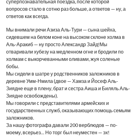
суперпознавательная поездка, после которой
вопросов стало в сотню раз больше, а ответов — ну, а
ответов как всегда.
Мы внимали речи Азиза Аль-Тури — сына шейха,
сидевшем на белом коне на высоком склоне холма в
Аль-Аракиб — ну просто Александр Зайд!Мы
отваривали хубезу на медленном огне и бродили по
холмам с выкорчеванными оливами, жуя соленые
бобы.
Мы сидели в шатре у родственников заложников в
деревне Умм-Нмила (двое — Хамза и Йосеф Аль-
Зиядне еще в плену, брат и сестра Аиша и Биляль Аль-
Зиядне освобождены).
Мы говорили с представителями армейских и
государственных служб, оказывающих помощь семьям
заложников.
За нашу фотографа давали 200 верблюдов — по-
моему, всерьез… Но торг был неуместен — эх!