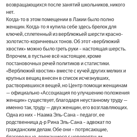
возвращающихся после занятий школьников, никого
нет.
Когда-то в этом помещении в Лакии было полно
женщин. Когда-то я купила себе здесь брелок для
ключей, сплетенный из верблюжьей шерсти красно-
золотисто-коричневых тонов. Об этот «верблюжий
хвостик» можно было греть руки – настоящая шерсть.
Впрочем, в пустыне всё настоящее, кроме
постановочных речей политиков и статистики.
«Верблюжий хвостик» вместе с кучей других мелких и
крупных вещиц внесен в список исчезнувших,
растворившихся вещей, но Центр помощи женщинам
— официально «Ассоциация по улучшению положения
женщин» существует, благодаря неустанному труду —
именно так, труду — двух женщин, его возглавляющих.
Одна из них – Наама Эль-Сана – педагог, ее
родственница д-р Рина Эль-Сана – адвокат по
гражданским делам. Обе они – потрясающие,
благородные, держащиеся с невероятным