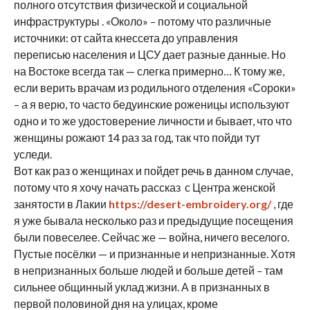
полного отсутствия физической и социальной
инфраструктуры . «Около» – потому что различные
источники: от сайта кнессета до управления
переписью населения и ЦСУ дает разные данные. Но
на Востоке всегда так — слегка примерно… К тому же,
если верить врачам из родильного отделения «Сороки»
– а я верю, то часто бедуинские роженицы используют
одно и то же удостоверение личности и бывает, что что
женщины рожают 14 раз за год, так что пойди тут
уследи.
Вот как раз о женщинах и пойдет речь в данном случае,
потому что я хочу начать рассказ с Центра женской
занятости в Лакии
https://desert-embroidery.org/
, где
я уже бывала несколько раз и предыдущие посещения
были повеселее. Сейчас же — война, ничего веселого.
Пустые посёлки — и признанные и непризнанные. Хотя
в непризнанных больше людей и больше детей – там
сильнее общинный уклад жизни. А в признанных в
первой половиной дня на улицах, кроме