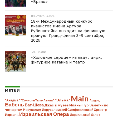
«Браво»
TEL AVIV GLOBAL
18-й Международный конкурс
пианистов имени Артура
Рубинштейна выходит на финишную
прямую! Гранд-финал 3–9 сентября,
2026
ГАСТРОЛИ
«Холодное сердце» на льду: цирк,
фигурное катание и театр
МЕТКИ
Main
"Эльма"
"Акадма"
"Солисты Тель-Авива"
Ашдод
Бабель
Бат-Шева
Джаз в музее Иланы Гур
Заметки по
четвергам
Иерусалим
Иерусалимский Симфонический Оркестр
Израильская Опера
Израиль
Израильский балет