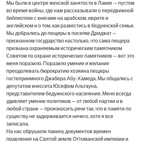
Мы были в центре женской занятости в Лакие — пустом
во время войны, где нам рассказывали о передвижной
библиотеке с книгами на арабском, иврите и
английском и о том, как развестись в бедуинской семье.
Мы добрались до пещеры в поселке Дриджат —
признанном государство настолько, что сама пещера
признана охраняемым историческим памятником
Советом по охране исторических памятников — вот это
меня поразило. Поразило умение и желание
преодолевать бюрократию хозяина пещеры
гостеприимного Джабера Абу-Хамеда. Мы общались с
депутатом кнессета Юсефом Альтауна,
представителем бедуинского населения. Меня всегда
удивляет умение политиков — от любой партии и в
любой стране — произносить речи так, что в памяти по
существу не задерживается ничего, хотя я все
записала.
На нас обрушили лавину документов времен
правления на Святой земле Оттоманской империи и