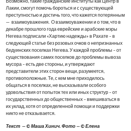
Возможно, такие гражданские институты как Центр в
Лакии, смогут помочь бороться и с существующей
преступностью и достичь того, что кажется потерянным
— взаимоуважения. О взаимоуважении и о том, что в
декабре прошлого года еврейские и арабские мэры
Негева подписали «Хартию надежды» в Рахате – в
следующей статье без розовых очков о непризнанных
бедуинских поселках Негева. У каждой проблемы – от
существования самих поселков до проблемы вывоза
мусора – есть две стороны, и утверждают
представители этих сторон вещи, разумеется,
противоположные. Те, с кем мне приходилось
общаться в поселках, не высказывали особого
удовольствия от попыток тех или иных структур – от
государственных до общественных – вмешиваться в
их уклад, хотя от определенной помощи и поддержки
никто не отказывается.
Текст — © Маша Хинич. Фото — © Елена