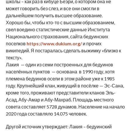
школы – как раз в кибуце Беэри, о котором она не
может говорить без слез, и все они смогли в
дальнейшем получить высшее образование.
Хорошо бы, чтобы кто-то с высшим образованием,
свел воедино статистические данные Института
Национального страхования, сайта бедуинских
поселков
https://www.dukium.org/
и прочих
википедий. Я постаралась сделать выжимку «близко к
тексту».
Лакия — один из семи построенных для бедуинов
населённых пунктов — основана в 1990 году, хотя
племена бедуинов осели в этом районе уже к 1985
году. Крупнейший клан, живущий в посёлке — Эс-Сана,
кроме того, проживают представители кланов Эль-
Асад, Абу-Амар и Абу-Махраб. Площадь местного
совета составляет 5728 дунамов. Население на начало
2020 года составляло 14.075 человек.
Другой источник утверждает: Лакия – бедуинский