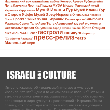
Израильский вокальный ансамбль
Конкурс Артура Рубинштейна
Лена Лагутина
Леонид Пташка
МУЗА
Михаил Теплицкий
Музей
Музей Иланы Гур
Музей Иланы Гур
Израиля в Иерусалиме
в Старом Яффо
Музей Эрец-Исраэль
Опера
Охад Нахарин
Симфонет
Проект "Линия жизни - Израиль"
Песах
Свежая краска
Раанана
Тель-Авивский музей искусств
Суккот
Тель-Авив
Ханука
Юлия Стоцкая
Фестиваль Израиля
Эйн-Харод
Юлиан Рахлин
гастроли
каникулы
ансамбль "Бат-Шева"
оркестр
пресс-релиз
театр
"Симфонет Раанана"
Маленький
цирк
Интернет-журнал об израильской культуре и культуре в
Израиле. Что это? Одно и то же или разные явления? Это мы и
выясняем, описываем и рассказываем почти что обо всем, что
происходит в мире культуры и развлечений в Израиле. Почти -
потому, что происходит всего так много, что за всем уследить
невозможно. Но мы пытаемся. Присоединяйтесь.