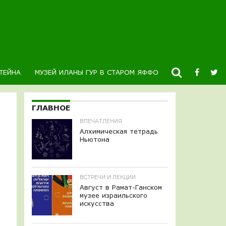
ТЕЙНА
МУЗЕЙ ИЛАНЫ ГУР В СТАРОМ ЯФФО
НОВОСТИ
К
ГЛАВНОЕ
ВПЕЧАТЛЕНИЯ
Алхимическая тетрадь
Ньютона
ВСТРЕЧИ И ЛЕКЦИИ
Август в Рамат-Ганском
музее израильского
искусства