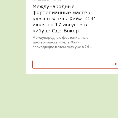
ВСТРЕЧИ И ЛЕКЦИИ
Международные
фортепианные мастер-
классы «Тель-Хай». С 31
июля по 17 августа в
кибуце Сде-Бокер
Международные фортепианные
мастер-классы «Тель-Хай»,
проходящие в этом году уже в 24-й
раз, будут организованы с 31 июля до
17 августа в кибуце...
Б