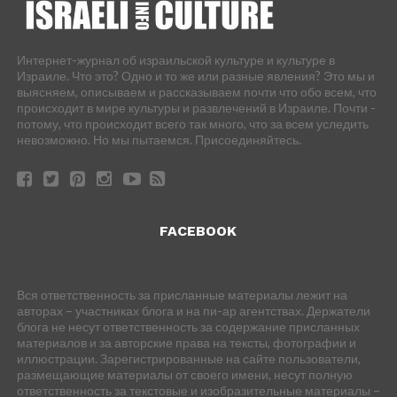
Интернет-журнал об израильской культуре и культуре в
Израиле. Что это? Одно и то же или разные явления? Это мы и
выясняем, описываем и рассказываем почти что обо всем, что
происходит в мире культуры и развлечений в Израиле. Почти -
потому, что происходит всего так много, что за всем уследить
невозможно. Но мы пытаемся. Присоединяйтесь.
FACEBOOK
Вся ответственность за присланные материалы лежит на
авторах – участниках блога и на пи-ар агентствах. Держатели
блога не несут ответственность за содержание присланных
материалов и за авторские права на тексты, фотографии и
иллюстрации. Зарегистрированные на сайте пользователи,
размещающие материалы от своего имени, несут полную
ответственность за текстовые и изобразительные материалы –