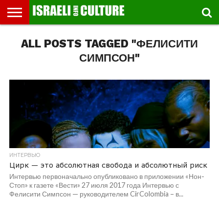
ВЫСТАВКИ
ALL POSTS TAGGED "ФЕЛИСИТИ
МУЗЕИ
СТРАНА
ТЕАТР
КНИГИ.
МУЗЫКА
РЕЛИГИЯ/
ДВИЖЕНИЕ
ДЕТИ
МАРШРУТЫ
ВИДЕО-
ВПЕЧАТЛЕНИЯ
ВСТРЕЧИ
ИНТЕРВЬЮ
КИНО
TEL
ФЕСТИВАЛЕЙ
ТЕКСТЫ
ИСТОРИЯ
ВЫХОДНОГО
ПРОГУЛЬЩИКА
РЕЧИ
И
AVIV
ДНЯ
ЛЕКЦИИ
GLOBAL
СИМПСОН"
ИНТЕРВЬЮ
Цирк — это абсолютная свобода и абсолютный риск
Интервью первоначально опубликовано в приложении «Нон-
Стоп» к газете «Вести» 27 июля 2017 года Интервью с
Фелисити Симпсон — руководителем CirColombia – в...