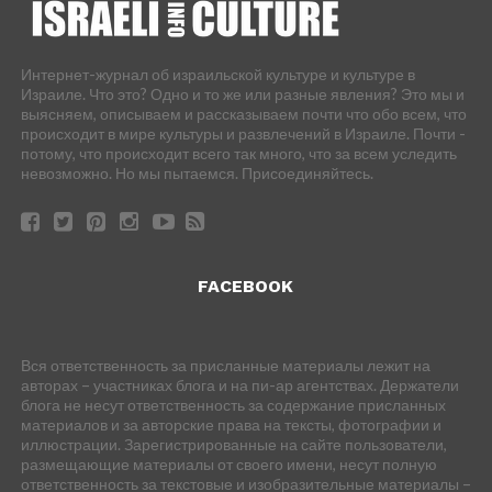
Интернет-журнал об израильской культуре и культуре в
Израиле. Что это? Одно и то же или разные явления? Это мы и
выясняем, описываем и рассказываем почти что обо всем, что
происходит в мире культуры и развлечений в Израиле. Почти -
потому, что происходит всего так много, что за всем уследить
невозможно. Но мы пытаемся. Присоединяйтесь.
FACEBOOK
Вся ответственность за присланные материалы лежит на
авторах – участниках блога и на пи-ар агентствах. Держатели
блога не несут ответственность за содержание присланных
материалов и за авторские права на тексты, фотографии и
иллюстрации. Зарегистрированные на сайте пользователи,
размещающие материалы от своего имени, несут полную
ответственность за текстовые и изобразительные материалы –