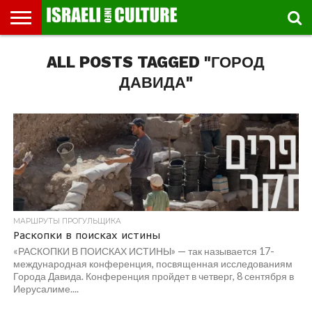
ВЫСТАВКИ
ALL POSTS TAGGED "ГОРОД
МУЗЕИ
СТРАНА
ТЕАТР
КНИГИ.
МУЗЫКА
РЕЛИГИЯ/
ДВИЖЕНИЕ
ДЕТИ
МАРШРУТЫ
ВИДЕО-
ВПЕЧАТЛЕНИЯ
ВСТРЕЧИ
ИНТЕРВЬЮ
КИНО
TEL
ФЕСТИВАЛЕЙ
ТЕКСТЫ
ИСТОРИЯ
ВЫХОДНОГО
ПРОГУЛЬЩИКА
РЕЧИ
И
AVIV
ДНЯ
ЛЕКЦИИ
GLOBAL
ДАВИДА"
МАРШРУТЫ ПРОГУЛЬЩИКА
Раскопки в поисках истины
«РАСКОПКИ В ПОИСКАХ ИСТИНЫ» — так называется 17-
международная конференция, посвященная исследованиям
Города Давида. Конференция пройдет в четверг, 8 сентября в
Иерусалиме....