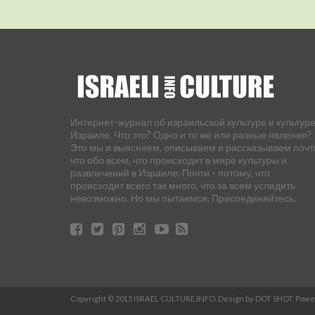
Интернет-журнал об израильской культуре и культуре
Израиле. Что это? Одно и то же или разные явления?
Это мы и выясняем, описываем и рассказываем почт
что обо всем, что происходит в мире культуры и
развлечений в Израиле. Почти - потому, что
происходит всего так много, что за всем уследить
невозможно. Но мы пытаемся. Присоединяйтесь.
Copyright © 2015 ISRAEL CULTURE.INFO. Design by DOT SHOT. Pow