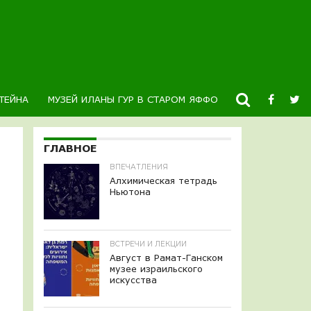
ТЕЙНА
МУЗЕЙ ИЛАНЫ ГУР В СТАРОМ ЯФФО
НОВОСТИ
К
ГЛАВНОЕ
ВПЕЧАТЛЕНИЯ
Алхимическая тетрадь
Ньютона
ВСТРЕЧИ И ЛЕКЦИИ
Август в Рамат-Ганском
музее израильского
искусства