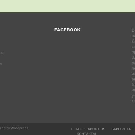
FACEBOOK
В
н
Д
с
п
 в
З
р
и
п
и
а
Б
и
у
т
ered by Wordpress.
О НАС — ABOUT US
BABEL2014 
КОНТАКТЫ