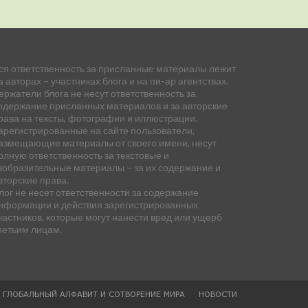
ся ответственность за присланные материалы лежит
а авторах – участниках блога и на пи-ар агентствах.
ержатели блога не несут ответственность за
одержание присланных материалов и за авторские
рава на тексты, фотографии и иллюстрации.
арегистрированные на сайте пользователи,
азмещающие материалы от своего имени, несут
олную ответственность за текстовые и
зобразительные материалы – за их содержание и
вторские права.
лог не несет ответственности за содержание
нформации и действия зарегистрированных
частников, которые могут нанести вред или ущерб
ретьим лицам.
— ГЛОБАЛЬНЫЙ АЛФАВИТ И СОТВОРЕНИЕ МИРА
НОВОСТИ