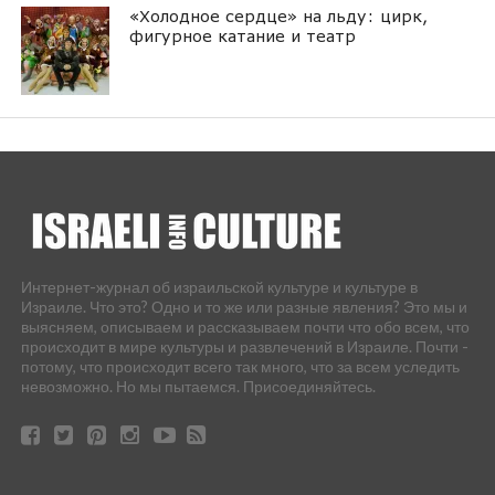
«Холодное сердце» на льду: цирк,
фигурное катание и театр
Интернет-журнал об израильской культуре и культуре в
Израиле. Что это? Одно и то же или разные явления? Это мы и
выясняем, описываем и рассказываем почти что обо всем, что
происходит в мире культуры и развлечений в Израиле. Почти -
потому, что происходит всего так много, что за всем уследить
невозможно. Но мы пытаемся. Присоединяйтесь.