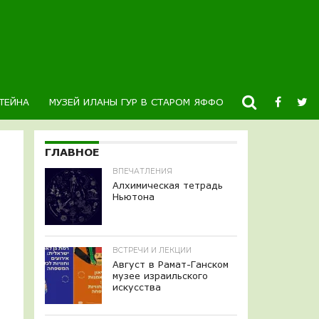
ТЕЙНА
МУЗЕЙ ИЛАНЫ ГУР В СТАРОМ ЯФФО
НОВОСТИ
К
ГЛАВНОЕ
ВПЕЧАТЛЕНИЯ
Алхимическая тетрадь
Ньютона
ВСТРЕЧИ И ЛЕКЦИИ
Август в Рамат-Ганском
музее израильского
искусства