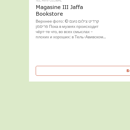
TEL AVIV GLOBAL
Magasine III Jaffa
Bookstore
Верхнее фото: © קרדיט צילום נועם
פריסמן Пока в музеях происходит
чёрт-те что, во всех смыслах –
плохих и хороших: в Тель-Авивском...
Б