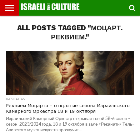
ВЫСТАВКИ
ALL POSTS TAGGED "МОЦАРТ.
МУЗЕИ
СТРАНА
ТЕАТР
КНИГИ.
МУЗЫКА
РЕЛИГИЯ/
ДВИЖЕНИЕ
ДЕТИ
МАРШРУТЫ
ВИДЕО-
ВПЕЧАТЛЕНИЯ
ВСТРЕЧИ
ИНТЕРВЬЮ
КИНО
TEL
ФЕСТИВАЛЕЙ
ТЕКСТЫ
ИСТОРИЯ
ВЫХОДНОГО
ПРОГУЛЬЩИКА
РЕЧИ
И
AVIV
ДНЯ
ЛЕКЦИИ
GLOBAL
РЕКВИЕМ."
КАМЕРНАЯ
Реквием Моцарта – открытие сезона Израильского
Камерного Оркестра 18 и 19 октября
Израильский Камерный Оркестр открывает свой 58-й сезон –
сезон 2023/2024 года. 18 и 19 октября в зале «Реканати» Тель-
Авивского музея искусств прозвучит...