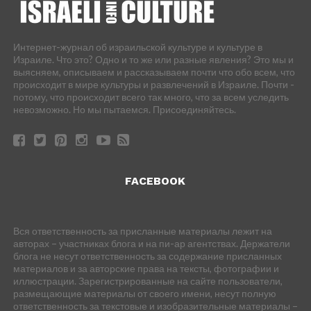
Интернет-журнал об израильской культуре и культуре в
Израиле. Что это? Одно и то же или разные явления? Это мы и
выясняем, описываем и рассказываем почти что обо всем, что
происходит в мире культуры и развлечений в Израиле. Почти -
потому, что происходит всего так много, что за всем уследить
невозможно. Но мы пытаемся. Присоединяйтесь.
FACEBOOK
Вся ответственность за присланные материалы лежит на
авторах – участниках блога и на пи-ар агентствах. Держатели
блога не несут ответственность за содержание присланных
материалов и за авторские права на тексты, фотографии и
иллюстрации. Зарегистрированные на сайте пользователи,
размещающие материалы от своего имени, несут полную
ответственность за текстовые и изобразительные материалы –