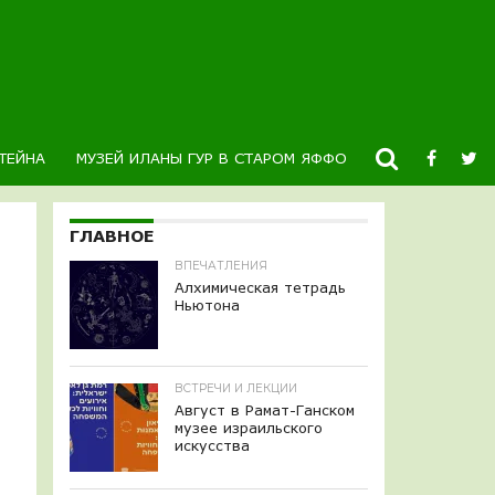
ТЕЙНА
МУЗЕЙ ИЛАНЫ ГУР В СТАРОМ ЯФФО
НОВОСТИ
К
ГЛАВНОЕ
ВПЕЧАТЛЕНИЯ
Алхимическая тетрадь
Ньютона
ВСТРЕЧИ И ЛЕКЦИИ
Август в Рамат-Ганском
музее израильского
искусства