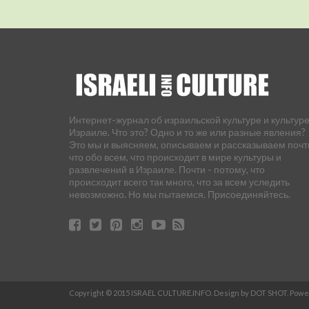
Интернет-журнал об израильской культуре и культуре
Израиле. Что это? Одно и то же или разные явления?
Это мы и выясняем, описываем и рассказываем почт
что обо всем, что происходит в мире культуры и
развлечений в Израиле. Почти - потому, что
происходит всего так много, что за всем уследить
невозможно. Но мы пытаемся. Присоединяйтесь.
Copyright © 2015 ISRAEL CULTURE.INFO. Design by DOT SHOT. Pow