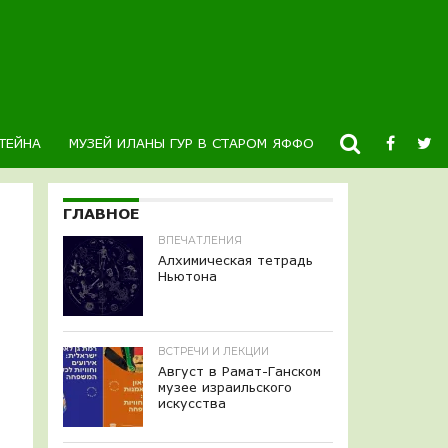
ТЕЙНА
МУЗЕЙ ИЛАНЫ ГУР В СТАРОМ ЯФФО
НОВОСТИ
К
ГЛАВНОЕ
ВПЕЧАТЛЕНИЯ
Алхимическая тетрадь
Ньютона
ВСТРЕЧИ И ЛЕКЦИИ
Август в Рамат-Ганском
музее израильского
искусства