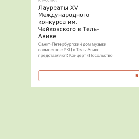
КЛАССИКА
Лауреаты XV
Международного
конкурса им.
Чайковского в Тель-
Авиве
Санкт-Петербургский дом музыки
совместно с РКЦ в Тель-Авиве
представляют: Концерт «Посольство
мастерства» ко дню России —
Лауреаты XV Международного
конкурса им. Чайковского...
Б