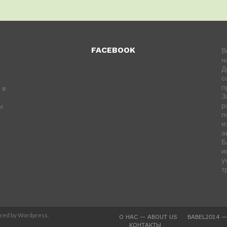
FACEBOOK
В
н
Д
с
п
 в
З
р
и
п
и
а
Б
и
у
т
ered by Wordpress.
О НАС — ABOUT US
BABEL2014 
КОНТАКТЫ