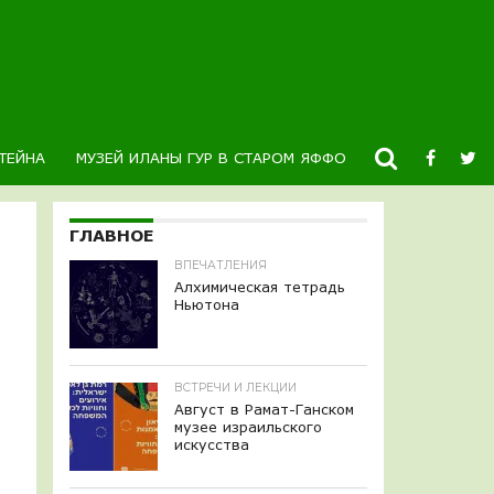
ТЕЙНА
МУЗЕЙ ИЛАНЫ ГУР В СТАРОМ ЯФФО
НОВОСТИ
К
ГЛАВНОЕ
ВПЕЧАТЛЕНИЯ
Алхимическая тетрадь
Ньютона
ВСТРЕЧИ И ЛЕКЦИИ
Август в Рамат-Ганском
музее израильского
искусства