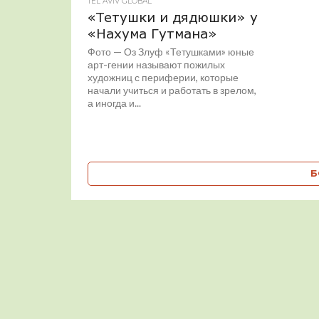
TEL AVIV GLOBAL
«Тетушки и дядюшки» у
«Нахума Гутмана»
Фото — Оз Злуф «Тетушками» юные
арт-гении называют пожилых
художниц с периферии, которые
начали учиться и работать в зрелом,
а иногда и...
Б