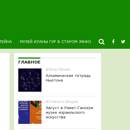
ТЕЙНА
МУЗЕЙ ИЛАНЫ ГУР В СТАРОМ ЯФФО
НОВОСТИ
К
ГЛАВНОЕ
ВПЕЧАТЛЕНИЯ
Алхимическая тетрадь
Ньютона
ВСТРЕЧИ И ЛЕКЦИИ
Август в Рамат-Ганском
музее израильского
искусства