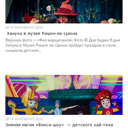
ДЕТИ ВЫХОДНОГО ДНЯ
Ханука в музее Ришон-ле-Циона
Верхнее фото — «Фея марципанов». Фото © Дор Кедми В дни
Хануки в Музее Ришон ле-Циона пройдет праздник в стиле
сыщиков, детские...
ДЕТИ ВЫХОДНОГО ДНЯ
Зимняя магия «Фикси-шоу» — детского хай-тека