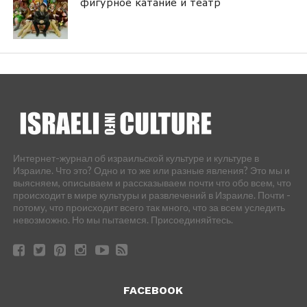
фигурное катание и театр
Интернет-журнал об израильской культуре и культуре в
Израиле. Что это? Одно и то же или разные явления? Это мы и
выясняем, описываем и рассказываем почти что обо всем, что
происходит в мире культуры и развлечений в Израиле. Почти -
потому, что происходит всего так много, что за всем уследить
невозможно. Но мы пытаемся. Присоединяйтесь.
FACEBOOK