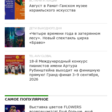
ВСТРЕЧИ И ЛЕКЦИИ
Август в Рамат-Ганском музее
израильского искусства
ДЕТИ ВЫХОДНОГО ДНЯ
«Четыре времени года в затерянном
лесу». Новый спектакль цирка
«Браво»
TEL AVIV GLOBAL
18-й Международный конкурс
пианистов имени Артура
Рубинштейна выходит на финишную
прямую! Гранд-финал 3–9 сентября,
2026
САМОЕ ПОПУЛЯРНОЕ
Выставка цветов FLOWERS
возвращается! Ещё больше, ещё