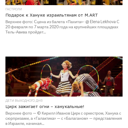
ГАСТРОЛИ
Подарок к Хануке израильтянам от M.ART
Верхнее фото: Cцена из балета «Пахита»- @ Elena Lekhova C
20 февраля по 7 марта 2020 года на крупнейших площадках
Тель-Авива пройдет...
ДЕТИ ВЫХОДНОГО ДНЯ
Цирк зажигает огни – ханукальные!
Верхнее фото — © Кирилл Иванов Цирк с оркестром, Ханука с
сюрпризами, а «Галактика» — с «Балаганом» — представления
в Израиле, начиная...