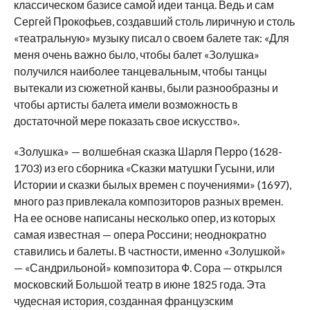
классическом базисе самой идеи танца. Ведь и сам
Сергей Прокофьев, создавший столь лиричную и столь
«театральную» музыку писал о своем балете так: «Для
меня очень важно было, чтобы балет «Золушка»
получился наиболее танцевальным, чтобы танцы
вытекали из сюжетной канвы, были разнообразны и
чтобы артисты балета имели возможность в
достаточной мере показать свое искусство».
«Золушка» — волшебная сказка Шарля Перро (1628-
1703) из его сборника «Сказки матушки Гусыни, или
Истории и сказки былых времен с поучениями» (1697),
много раз привлекала композиторов разных времен.
На ее основе написаны несколько опер, из которых
самая известная — опера Россини; неоднократно
ставились и балеты. В частности, именно «Золушкой»
— «Сандрильоной» композитора Ф. Сора — открылся
московский Большой театр в июне 1825 года. Эта
чудесная история, созданная французским