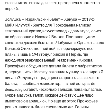
сказочником, сказка для всех, претерпела множество
версий.
Золушка — Израильский балет — Ханука — 2019 ©
Майя ИльтусЛибретто для Прокофьева написал
театральный критик, искусствовед и драматург, юрист
по образованию Николай Волков. Постановщиком
спектакля должен был стать Чабукиани. Однако начало
Великой Отечественной войны перечеркнуло все
планы. Лишь в 1943 году, приехав в Пермь, где
находился эвакуированный Театр имени Кирова,
Прокофьев обсудил все детали балета с либреттистом
и, вернувшись в Москву, закончил музыку в клавире. «Я
писал «Золушку» в традициях старого классического
балета, — сообщал композитор, — в ней есть pas de
deux, adagio, гавот, несколько вальсов, павана, паспье,
бурре, мазурка, галоп. Каждое действующее лицо
имеет свою вариацию». Но еще до этого Прокофьев
решил написать балет специально для Галины