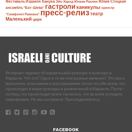
Ханука
Юлия Стоцкая
Фестиваль Израиля
Эйн-Харод
Юлиан Рахлин
гастроли
каникулы
ансамбль "Бат-Шева"
оркестр
пресс-релиз
театр
"Симфонет Раанана"
Маленький
цирк
Интернет-журнал об израильской культуре и культуре в
Израиле. Что это? Одно и то же или разные явления? Это мы и
выясняем, описываем и рассказываем почти что обо всем, что
происходит в мире культуры и развлечений в Израиле. Почти -
потому, что происходит всего так много, что за всем уследить
невозможно. Но мы пытаемся. Присоединяйтесь.
FACEBOOK