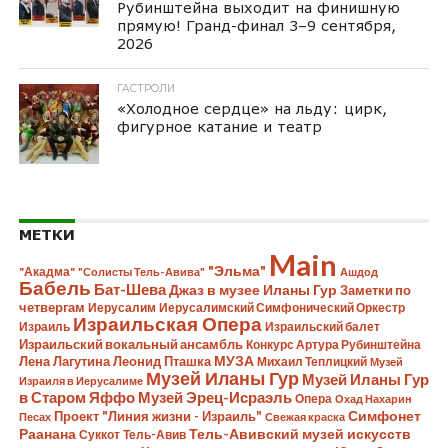
Рубинштейна выходит на финишную
прямую! Гранд-финал 3–9 сентября,
2026
ГАСТРОЛИ
«Холодное сердце» на льду: цирк,
фигурное катание и театр
МЕТКИ
Main
"Эльма"
"Акадма"
"Солисты Тель-Авива"
Ашдод
Бабель
Бат-Шева
Джаз в музее Иланы Гур
Заметки по
четвергам
Иерусалим
Иерусалимский Симфонический Оркестр
Израильская Опера
Израиль
Израильский балет
Израильский вокальный ансамбль
Конкурс Артура Рубинштейна
Лена Лагутина
Леонид Пташка
МУЗА
Михаил Теплицкий
Музей
Музей Иланы Гур
Музей Иланы Гур
Израиля в Иерусалиме
в Старом Яффо
Музей Эрец-Исраэль
Опера
Охад Нахарин
Симфонет
Проект "Линия жизни - Израиль"
Песах
Свежая краска
Раанана
Тель-Авивский музей искусств
Суккот
Тель-Авив