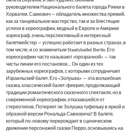
руководителем Национального балета города Риеки в
Хорватии. Савкович — обладатель множества премий,
как за танцевальное мастерство, так и за блестящие
успехи в хореографии, модный в Европе и Америке
хореограф, очень перспективный и интересный
балетмейстер — успешно работает в разных странах, в
том числе, и со знаменитым Staatsballet Berlin. Его
хореографию часто называют «прозрачной» — так
чисты линии его постановок… Он один из тех
зарубежных хореографов, с которыми сотрудничает
Израильский балет. Его «Золушка» — эта волшебная
сказка, классический балет-феерия, продолжающий
традиции романтического сказочного спектакля, но в
современной хореографии, отказавшейся от
стереотипов. Потеряет ли Золушка туфельку в яркой и
образной версии Рональда Савковича? В балете,
который по-новому перерождает в сценическом
движении персонажей сказки Перро, основываясь на