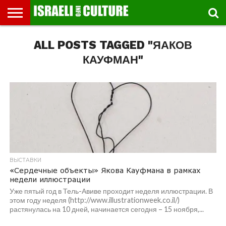
ВЫСТАВКИ
ALL POSTS TAGGED "ЯАКОВ
МУЗЕИ
СТРАНА
ТЕАТР
КНИГИ.
МУЗЫКА
РЕЛИГИЯ/
ДВИЖЕНИЕ
ДЕТИ
МАРШРУТЫ
ВИДЕО-
ВПЕЧАТЛЕНИЯ
ВСТРЕЧИ
ИНТЕРВЬЮ
КИНО
TEL
ФЕСТИВАЛЕЙ
ТЕКСТЫ
ИСТОРИЯ
ВЫХОДНОГО
ПРОГУЛЬЩИКА
РЕЧИ
И
AVIV
ДНЯ
ЛЕКЦИИ
GLOBAL
КАУФМАН"
ВЫСТАВКИ
«Сердечные объекты» Якова Кауфмана в рамках
недели иллюстрации
Уже пятый год в Тель-Авиве проходит неделя иллюстрации. В
этом году неделя (http://www.illustrationweek.co.il/)
растянулась на 10 дней, начинается сегодня – 15 ноября,...