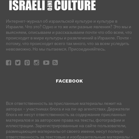
Интернет-журнал об израильской культуре и культуре в
Израиле. Что это? Одно и то же или разные явления? Это мы и
выясняем, описываем и рассказываем почти что обо всем, что
происходит в мире культуры и развлечений в Израиле. Почти -
потому, что происходит всего так много, что за всем уследить
невозможно. Но мы пытаемся. Присоединяйтесь.
FACEBOOK
Вся ответственность за присланные материалы лежит на
авторах – участниках блога и на пи-ар агентствах. Держатели
блога не несут ответственность за содержание присланных
материалов и за авторские права на тексты, фотографии и
иллюстрации. Зарегистрированные на сайте пользователи,
размещающие материалы от своего имени, несут полную
ответственность за текстовые и изобразительные материалы –