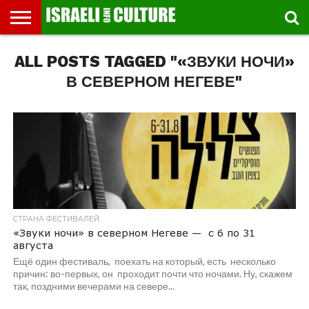
ВЫСТАВКИ
ALL POSTS TAGGED "«ЗВУКИ НОЧИ»
МУЗЕИ
СТРАНА
ТЕАТР
КНИГИ.
МУЗЫКА
РЕЛИГИЯ/
ДВИЖЕНИЕ
ДЕТИ
МАРШРУТЫ
ВИДЕО-
ВПЕЧАТЛЕНИЯ
ВСТРЕЧИ
ИНТЕРВЬЮ
КИНО
TEL
ФЕСТИВАЛЕЙ
ТЕКСТЫ
ИСТОРИЯ
ВЫХОДНОГО
ПРОГУЛЬЩИКА
РЕЧИ
И
AVIV
ДНЯ
ЛЕКЦИИ
GLOBAL
В СЕВЕРНОМ НЕГЕВЕ"
СТРАНА ФЕСТИВАЛЕЙ
«Звуки ночи» в северном Негеве — с 6 по 31
августа
Ещё один фестиваль, поехать на который, есть несколько
причин: во-первых, он проходит почти что ночами. Ну, скажем
так, поздними вечерами на севере...