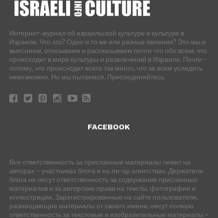
Интернет-журнал об израильской культуре и культуре в
Израиле. Что это? Одно и то же или разные явления? Это мы и
выясняем, описываем и рассказываем почти что обо всем, что
происходит в мире культуры и развлечений в Израиле. Почти -
потому, что происходит всего так много, что за всем уследить
невозможно. Но мы пытаемся. Присоединяйтесь.
FACEBOOK
Вся ответственность за присланные материалы лежит на
авторах – участниках блога и на пи-ар агентствах. Держатели
блога не несут ответственность за содержание присланных
материалов и за авторские права на тексты, фотографии и
иллюстрации. Зарегистрированные на сайте пользователи,
размещающие материалы от своего имени, несут полную
ответственность за текстовые и изобразительные материалы –