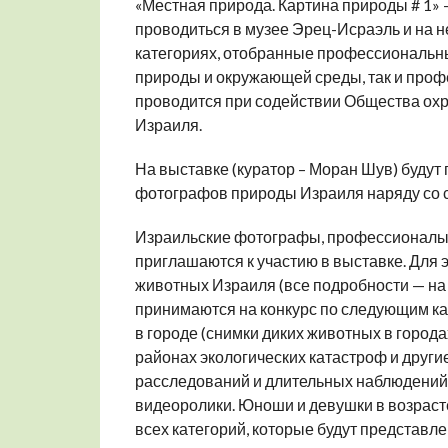
«Местная природа. Картина природы # 1»
проводиться в музее Эрец-Исраэль и на 
категориях, отобранные профессиональны
природы и окружающей среды, так и про
проводится при содействии Общества о
Израиля.
На выставке (куратор – Моран Шув) буду
фотографов природы Израиля наряду со с
Израильские фотографы, профессионалы и 
приглашаются к участию в выставке. Для э
животных Израиля (все подробности — на
принимаются на конкурс по следующим ка
в городе (снимки диких животных в города
районах экологических катастроф и други
расследований и длительных наблюдений.
видеоролики. Юноши и девушки в возраст
всех категорий, которые будут представл