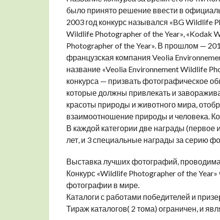
было принято решение ввести в официальн
2003 год конкурс назывался «BG Wildlife Ph
Wildlife Photographer of the Year», «Kodak Wi
Photographer of the Year». В прошлом — 2
французская компания Veolia Environnemen
название «Veolia Environnement Wildlife Pho
конкурса — призвать фотографическое об
которые должны привлекать и заворажива
красоты природы и животного мира, отобр
взаимоотношение природы и человека. Кол
В каждой категории две награды (первое и 
лет, и 3 специальные награды за серию ф
Выставка лучших фотографий, проводимая 
Конкурс «Wildlife Photographer of the Yea
фотографии в мире.
Каталоги с работами победителей и призер
Тираж каталогов( 2 тома) ограничен, и я