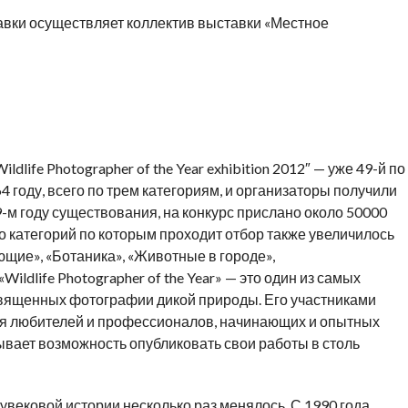
ки осуществляет коллектив выставки «Местное
ildlife Photographer of the Year exhibition 2012″ — уже 49-й по
4 году, всего по трем категориям, и организаторы получили
9-м году существования, на конкурс прислано около 50000
о категорий по которым проходит отбор также увеличилось
щие», «Ботаника», «Животные в городе»,
ildlife Photographer of the Year» — это один из самых
вященных фотографии дикой природы. Его участниками
ля любителей и профессионалов, начинающих и опытных
ывает возможность опубликовать свои работы в столь
увековой истории несколько раз менялось. С 1990 года