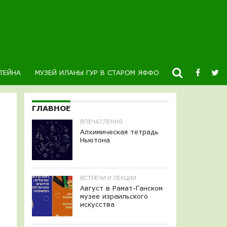
ТЕЙНА
МУЗЕЙ ИЛАНЫ ГУР В СТАРОМ ЯФФО
НОВОСТИ
К
ГЛАВНОЕ
ВПЕЧАТЛЕНИЯ
Алхимическая тетрадь
Ньютона
ВСТРЕЧИ И ЛЕКЦИИ
Август в Рамат-Ганском
музее израильского
искусства