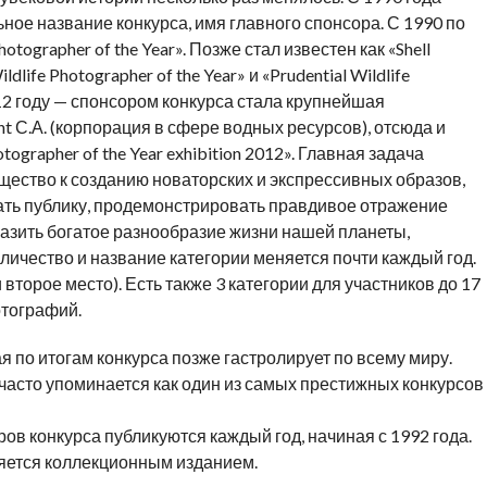
ое название конкурса, имя главного спонсора. С 1990 по
otographer of the Year». Позже стал известен как «Shell
ldlife Photographer of the Year» и «Prudential Wildlife
012 году — спонсором конкурса стала крупнейшая
t С.А. (корпорация в сфере водных ресурсов), отсюда и
tographer of the Year exhibition 2012». Главная задача
щество к созданию новаторских и экспрессивных образов,
ть публику, продемонстрировать правдивое отражение
азить богатое разнообразие жизни нашей планеты,
ичество и название категории меняется почти каждый год.
второе место). Есть также 3 категории для участников до 17
отографий.
по итогам конкурса позже гастролирует по всему миру.
r» часто упоминается как один из самых престижных конкурсов
ов конкурса публикуются каждый год, начиная с 1992 года.
вляется коллекционным изданием.