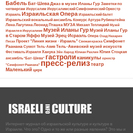
Бабель
Бат-Шева
Джаз в музее Иланы Гур
Заметки по
четвергам
Иерусалим
Иерусалимский Симфонический Оркестр
Израильская Опера
Израиль
Израильский балет
Израильский вокальный ансамбль
Конкурс Артура Рубинштейна
Лена Лагутина
Леонид Пташка
МУЗА
Михаил Теплицкий
Музей
Музей Иланы Гур
Музей Иланы Гур
Израиля в Иерусалиме
в Старом Яффо
Музей Эрец-Исраэль
Опера
Охад Нахарин
Симфонет
Проект "Линия жизни - Израиль"
Песах
Свежая краска
Раанана
Тель-Авивский музей искусств
Суккот
Тель-Авив
Ханука
Юлия Стоцкая
Фестиваль Израиля
Эйн-Харод
Юлиан Рахлин
гастроли
каникулы
ансамбль "Бат-Шева"
оркестр
пресс-релиз
театр
"Симфонет Раанана"
Маленький
цирк
Интернет-журнал об израильской культуре и культуре в
Израиле. Что это? Одно и то же или разные явления? Это мы и