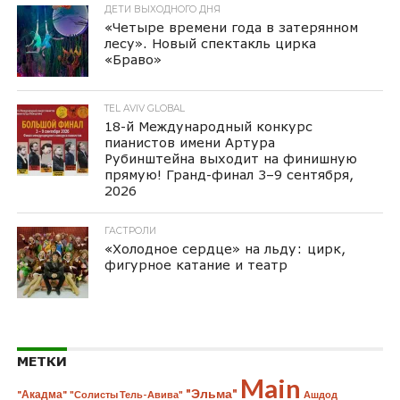
ДЕТИ ВЫХОДНОГО ДНЯ
«Четыре времени года в затерянном
лесу». Новый спектакль цирка
«Браво»
TEL AVIV GLOBAL
18-й Международный конкурс
пианистов имени Артура
Рубинштейна выходит на финишную
прямую! Гранд-финал 3–9 сентября,
2026
ГАСТРОЛИ
«Холодное сердце» на льду: цирк,
фигурное катание и театр
МЕТКИ
Main
"Эльма"
"Акадма"
"Солисты Тель-Авива"
Ашдод