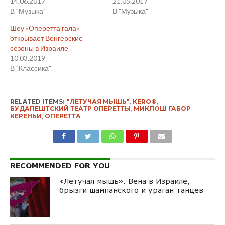
14.06.2017
21.05.2017
В "Музыка"
В "Музыка"
Шоу «Оперетта гала»
открывает Венгерские
сезоны в Израиле
10.03.2019
В "Классика"
RELATED ITEMS:
"ЛЕТУЧАЯ МЫШЬ"
,
KERO®
,
БУДАПЕШТСКИЙ ТЕАТР ОПЕРЕТТЫ
,
МИКЛОШ ГАБОР
КЕРЕНЬИ
,
ОПЕРЕТТА
RECOMMENDED FOR YOU
«Летучая мышь». Вена в Израиле,
брызги шампанского и ураган танцев