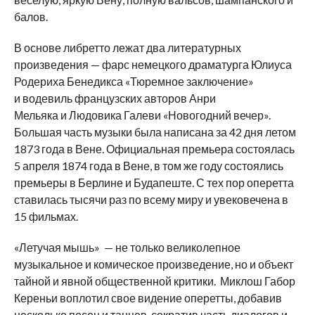
балов.
В основе либретто лежат два литературных
произведения — фарс немецкого драматурга Юлиуса
Родериха Бенедикса «Тюремное заключение»
и водевиль французских авторов Анри
Мельяка и Людовика Галеви «Новогодний вечер».
Большая часть музыки была написана за 42 дня летом
1873 года в Вене. Официальная премьера состоялась
5 апреля 1874 года в Вене, в том же году состоялись
премьеры в Берлине и Будапеште. С тех пор оперетта
ставилась тысячи раз по всему миру и увековечена в
15 фильмах.
«Летучая мышь» — не только великолепное
музыкальное и комическое произведение, но и объект
тайной и явной общественной критики. Миклош Габор
Кереньи воплотил свое видение оперетты, добавив
несколько песен и танцев, сократив часть диалогов и