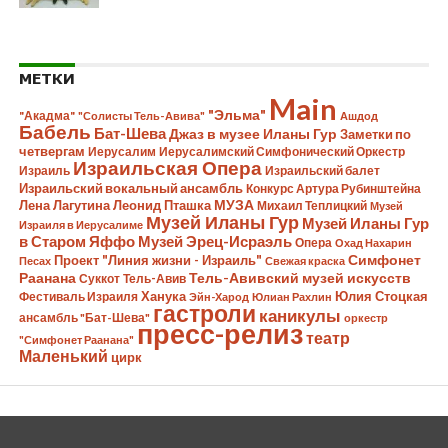
МЕТКИ
Main
"Эльма"
"Акадма"
"Солисты Тель-Авива"
Ашдод
Бабель
Бат-Шева
Джаз в музее Иланы Гур
Заметки по
четвергам
Иерусалим
Иерусалимский Симфонический Оркестр
Израильская Опера
Израиль
Израильский балет
Израильский вокальный ансамбль
Конкурс Артура Рубинштейна
Лена Лагутина
Леонид Пташка
МУЗА
Михаил Теплицкий
Музей
Музей Иланы Гур
Музей Иланы Гур
Израиля в Иерусалиме
в Старом Яффо
Музей Эрец-Исраэль
Опера
Охад Нахарин
Симфонет
Проект "Линия жизни - Израиль"
Песах
Свежая краска
Раанана
Тель-Авивский музей искусств
Суккот
Тель-Авив
Ханука
Юлия Стоцкая
Фестиваль Израиля
Эйн-Харод
Юлиан Рахлин
гастроли
каникулы
ансамбль "Бат-Шева"
оркестр
пресс-релиз
театр
"Симфонет Раанана"
Маленький
цирк