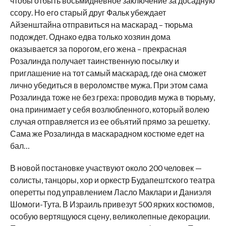
чтобы отбыть восьмидневное заключение за досадную
ссору. Но его старый друг Фальк убеждает
Айзенштайна отправиться на маскарад – тюрьма
подождет. Однако едва только хозяин дома
оказывается за порогом, его жена – прекрасная
Розалинда получает таинственную посылку и
приглашение на тот самый маскарад, где она сможет
лично убедиться в вероломстве мужа. При этом сама
Розалинда тоже не без греха: проводив мужа в тюрьму,
она принимает у себя возлюбленного, который волею
случая отправляется из ее объятий прямо за решетку.
Сама же Розалинда в маскарадном костюме едет на
бал…
В новой постановке участвуют около 200 человек —
солисты, танцоры, хор и оркестр Будапештского театра
оперетты под управлением Ласло Маклари и Даниэля
Шомоги-Тута. В Израиль привезут 500 ярких костюмов,
особую вертящуюся сцену, великолепные декорации.