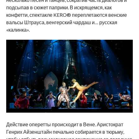
подсыпав в сюжет паприки. В искрящемся, как
конфетти, спектакле KERO® переплетаются венские
вальсы Штрауса, венгерский чардаш и… русская
«калинка».
Действие оперетты происходит в Вене. Аристократ
Генрих Айзенштайн печально собирается в тюрьму,