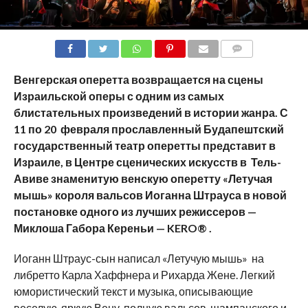
COMMENTS
Венгерская оперетта возвращается на сцены
Израильской оперы с одним из самых
блистательных произведений в истории жанра. С
11 по 20 февраля прославленный Будапештский
государственный театр оперетты представит в
Израиле, в Центре сценических искусств в Тель-
Авиве знаменитую венскую оперетту «Летучая
мышь» короля вальсов Иоганна Штрауса в новой
постановке одного из лучших режиссеров —
Миклоша Габора Кереньи — KERO® .
Иоганн Штраус-сын написал «Летучую мышь» на
либретто Карла Хаффнера и Рихарда Жене. Легкий
юмористический текст и музыка, описывающие
веселую, яркую Вену, полную вальсов, шампанского и