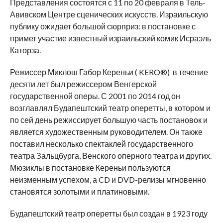
Представления состоятся с 11 по 20 февраля в Тель-
Авивском Центре сценических искусств. Израильскую
публику ожидает большой сюрприз: в постановке с
примет участие известный израильский комик Исраэль
Каторза.
Режиссер Миклош Габор Кереньи ( KERO®) в течение
десяти лет был режиссером Венгерской
государственной оперы. С 2001 по 2014 год он
возглавлял Будапештский театр оперетты, в котором и
по сей день режиссирует большую часть постановок и
является художественным руководителем. Он также
поставил несколько спектаклей государственного
театра Зальцбурга, Венского оперного театра и других.
Мюзиклы в постановке Кереньи пользуются
неизменным успехом, а CD и DVD-релизы мгновенно
становятся золотыми и платиновыми.
Будапештский театр оперетты был создан в 1923 году