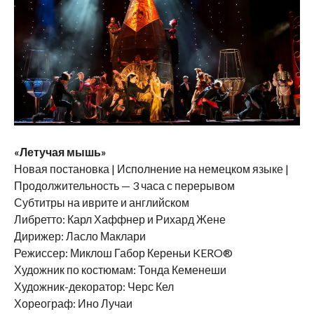
«Летучая мышь»
Новая постановка | Исполнение на немецком языке |
Продолжительность — 3 часа с перерывом
Субтитры на иврите и английском
Либретто: Карл Хаффнер и Рихард Жене
Дирижер: Ласло Маклари
Режиссер: Миклош Габор Кереньи KERO®
Художник по костюмам: Тонда Кеменеши
Художник-декоратор: Черс Кел
Хореограф: Ино Лучаи