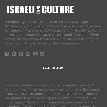
Интернет-журнал об израильской культуре и культуре в
Израиле. Что это? Одно и то же или разные явления? Это мы и
выясняем, описываем и рассказываем почти что обо всем, что
происходит в мире культуры и развлечений в Израиле. Почти -
потому, что происходит всего так много, что за всем уследить
невозможно. Но мы пытаемся. Присоединяйтесь.
FACEBOOK
Вся ответственность за присланные материалы лежит на
авторах – участниках блога и на пи-ар агентствах. Держатели
блога не несут ответственность за содержание присланных
материалов и за авторские права на тексты, фотографии и
иллюстрации. Зарегистрированные на сайте пользователи,
размещающие материалы от своего имени, несут полную