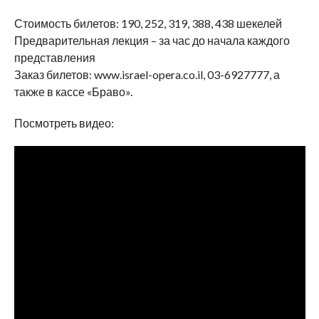
Стоимость билетов: 190, 252, 319, 388, 438 шекелей
Предварительная лекция – за час до начала каждого
представления
Заказ билетов: www.israel-opera.co.il, 03-6927777, а
также в кассе «Браво».
Посмотреть видео: