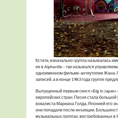
Кстати, изначально группа называлась им
ее в Alphaville – так назывался управля
одноименном фильме-антиутопии Жана-Лю
записей, а в конце 1983 года группе пред
Выпущенный первым сингл «Big In Japan» 
европейских стран. Песня стала большой 
вокалиста Мариана Голда, Японией его з
они попадали после инъекции. Большинств
музыкальных группах, востребованных в 