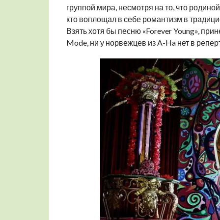
группой мира, несмотря на то, что родино
кто воплощал в себе романтизм в традици
Взять хотя бы песню «Forever Young», при
Mode, ни у норвежцев из A-Ha нет в репе