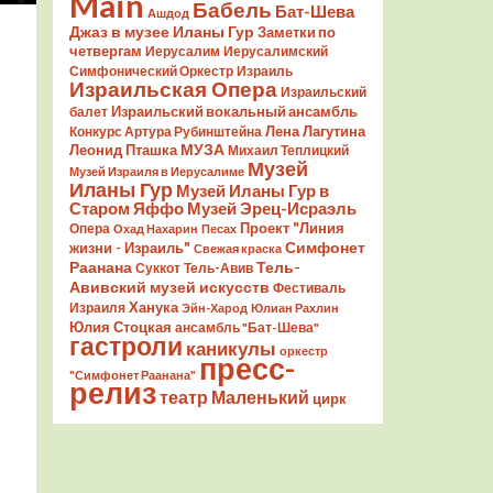
Main
Бабель
Бат-Шева
Ашдод
Джаз в музее Иланы Гур
Заметки по
четвергам
Иерусалим
Иерусалимский
Симфонический Оркестр
Израиль
Израильская Опера
Израильский
Израильский вокальный ансамбль
балет
Лена Лагутина
Конкурс Артура Рубинштейна
Леонид Пташка
МУЗА
Михаил Теплицкий
Музей
Музей Израиля в Иерусалиме
Иланы Гур
Музей Иланы Гур в
Старом Яффо
Музей Эрец-Исраэль
Проект "Линия
Опера
Охад Нахарин
Песах
Симфонет
жизни - Израиль"
Свежая краска
Раанана
Тель-
Суккот
Тель-Авив
Авивский музей искусств
Фестиваль
Ханука
Израиля
Эйн-Харод
Юлиан Рахлин
Юлия Стоцкая
ансамбль "Бат-Шева"
гастроли
каникулы
оркестр
пресс-
"Симфонет Раанана"
релиз
театр Маленький
цирк