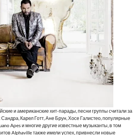
ейские и американские хит-парады, песни группы считали за
к Сандра, Карел Готт, Ане Брун, Хосе Галистео, популярные
uano Apes и многие другие известные музыканты, в том
тов Alphaville также имели успех, привнесли новые