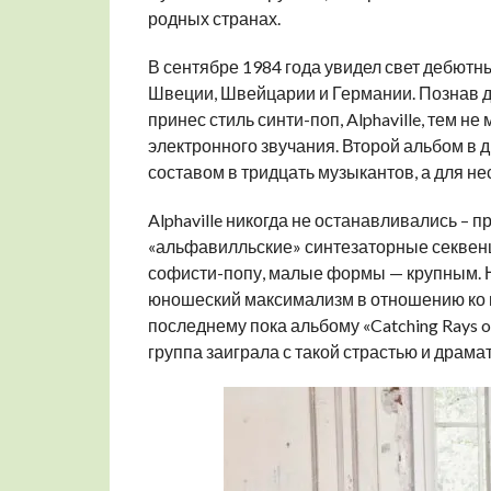
родных странах.
В сентябре 1984 года увидел свет дебютн
Швеции, Швейцарии и Германии. Познав д
принес стиль синти-поп, Alphaville, тем н
электронного звучания. Второй альбом в д
составом в тридцать музыкантов, а для не
Alphaville никогда не останавливались –
«альфавилльские» синтезаторные секвенц
софисти-попу, малые формы — крупным. 
юношеский максимализм в отношению ко в
последнему пока альбому «Catching Rays o
группа заиграла с такой страстью и драма