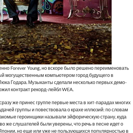
енно Forever Young, но вскоре было решено переименовать
емый могущественным компьютером город будущего в
ка Годара. Музыканты сделали несколько первых демо-
ложил контракт рекорд-лейбл WEA.
сразу же принес группе первые места в хит-парадах многих
удачей группы и повествовала о крахе иллюзий: по словам
накомые героинщики называли эйфорическую страну, куда
о же слушателей были уверены, что речь в песне идет о
Японии, но еще или уже не пользующихся популярностью в