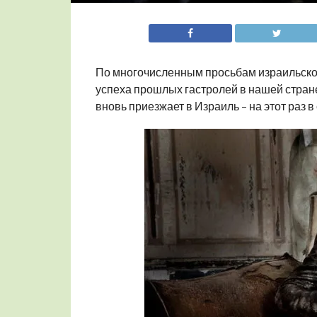
По многочисленным просьбам израильской
успеха прошлых гастролей в нашей стране
вновь приезжает в Израиль – на этот раз в