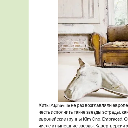
Хиты Alphaville не раз возглавляли европ
честь исполнить такие звезды эстрады, ка
европейские группы Kim Ono, Embraced, G
числе и нынешние звезды. Кавер-версии хи