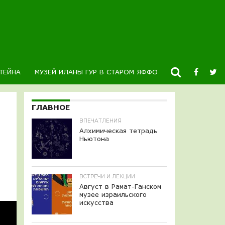
ТЕЙНА
МУЗЕЙ ИЛАНЫ ГУР В СТАРОМ ЯФФО
НОВОСТИ
К
ГЛАВНОЕ
ВПЕЧАТЛЕНИЯ
Алхимическая тетрадь
Ньютона
ВСТРЕЧИ И ЛЕКЦИИ
Август в Рамат-Ганском
музее израильского
искусства