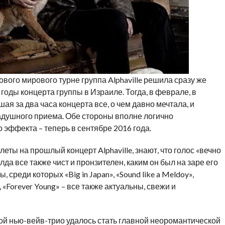
ового мирового турне группа Alphaville решила сразу же
годы концерта группы в Израиле. Тогда, в феврале, в
шая за два часа концерта все, о чем давно мечтала, и
адушного приема. Обе стороны вполне логично
 эффекта – теперь в сентябре 2016 года.
леты на прошлый концерт Alphaville, знают, что голос «вечно
а все также чист и пронзителен, каким он был на заре его
среди которых «Big in Japan», «Sound like a Meldoy»,
но, «Forever Young» – все также актуальны, свежи и
й нью-вейв-трио удалось стать главной неоромантической