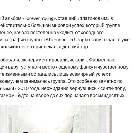
ый альбом «Forever Young», ставший «платиновым» в
ействительно большой мировой успех, который группе
е менее, начала постепенно уходить от холодного
искографии группы «Afternoons in Utopia» записывался уже
скольких песен привлекался детский хор.
 пробовали, экспериментировали, искали… Фирменные
ии вдруг уступали место лощеному фанку и чувственному
Неизменными оставались лишь всемирный успех и
сему, чем занималась группа. Это особенно заметно по
n Giant» 2010 года: неожиданно вернувшись к синти-попу,
тизмом, будто на дворе до сих пор начало восьмидесятых.