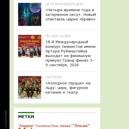
ДЕТИ ВЫХОДНОГО ДНЯ
«Четыре времени года в
затерянном лесу». Новый
спектакль цирка «Браво»
TEL AVIV GLOBAL
18-й Международный
конкурс пианистов имени
Артура Рубинштейна
выходит на финишную
прямую! Гранд-финал 3–
9 сентября, 2026
ГАСТРОЛИ
«Холодное сердце» на
льду: цирк, фигурное
катание и театр
МЕТКИ
"Эльма"
"Акадма"
"Солисты Тель-Авива"