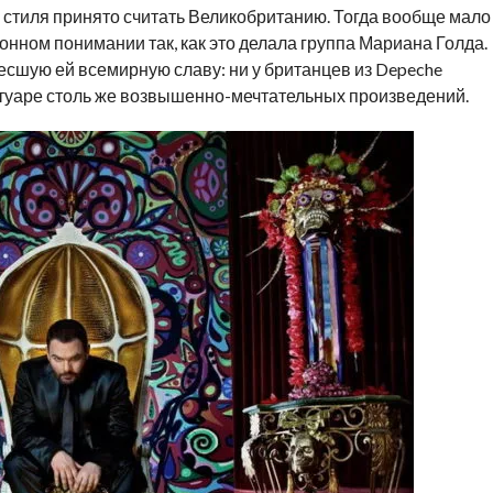
й стиля принято считать Великобританию. Тогда вообще мало
онном понимании так, как это делала группа Мариана Голда.
несшую ей всемирную славу: ни у британцев из Depeche
ртуаре столь же возвышенно-мечтательных произведений.