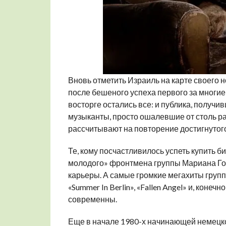
Вновь отметить Израиль на карте своего н
после бешеного успеха первого за многие 
восторге остались все: и публика, получив
музыканты, просто ошалевшие от столь р
рассчитывают на повторение достигнутого
Те, кому посчастливилось успеть купить би
молодого» фронтмена группы Мариана Голд
карьеры. А самые громкие мегахиты группы, 
«Summer In Berlin», «Fallen Angel» и, конеч
современны.
Еще в начале 1980-х начинающей немецко