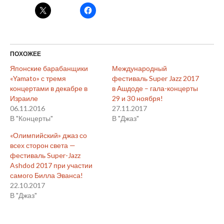
ПОХОЖЕЕ
Японские барабанщики
Международный
«Yamato» с тремя
фестиваль Super Jazz 2017
концертами в декабре в
в Ашдоде – гала-концерты
Израиле
29 и 30 ноября!
06.11.2016
27.11.2017
В "Концерты"
В "Джаз"
«Олимпийский» джаз со
всех сторон света —
фестиваль Super-Jazz
Ashdod 2017 при участии
самого Билла Эванса!
22.10.2017
В "Джаз"