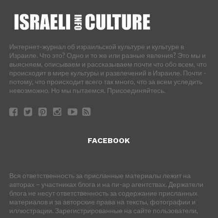
Интернет-журнал об израильской культуре и культуре в
Израиле. Что это? Одно и то же или разные явления? Это мы и
выясняем, описываем и рассказываем почти что обо всем, что
происходит в мире культуры и развлечений в Израиле. Почти -
потому, что происходит всего так много, что за всем уследить
невозможно. Но мы пытаемся. Присоединяйтесь.
FACEBOOK
Вся ответственность за присланные материалы лежит на
авторах – участниках блога и на пи-ар агентствах. Держатели
блога не несут ответственность за содержание присланных
материалов и за авторские права на тексты, фотографии и
иллюстрации. Зарегистрированные на сайте пользователи,