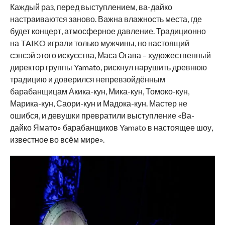
Каждый раз, перед выступлением, ва-дайко
настраиваются заново. Важна влажность места, где
будет концерт, атмосферное давление. Традиционно
на TAIKO играли только мужчины, но настоящий
сэнсэй этого искусства, Маса Огава – художественный
директор группы Yamato, рискнул нарушить древнюю
традицию и доверился непревзойдённым
барабанщицам Акика-кун, Мика-кун, Томоко-кун,
Марика-кун, Саори-кун и Мадока-кун. Мастер не
ошибся, и девушки превратили выступление «Ва-
дайко Ямато» барабанщиков Yamato в настоящее шоу,
известное во всём мире».