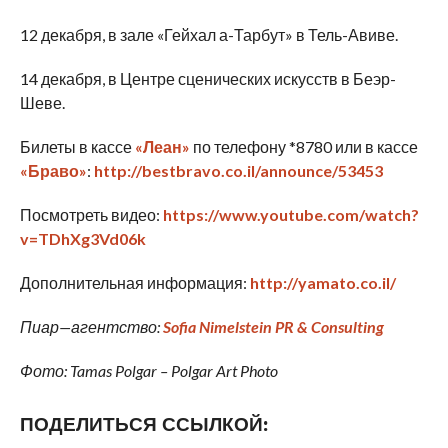
12 декабря, в зале «Гейхал а-Тарбут» в Тель-Авиве.
14 декабря, в Центре сценических искусств в Беэр-
Шеве.
Билеты в кассе
«Леан»
по телефону *8780 или в кассе
«Браво»
:
http://bestbravo.co.il/announce/53453
Посмотреть видео:
https://www.youtube.com/watch?
v=TDhXg3Vd06k
Дополнительная информация:
http://yamato.co.il/
Пиар
—
агентство
:
Sofia Nimelstein PR & Consulting
Фото
: Tamas Polgar – Polgar Art Photo
ПОДЕЛИТЬСЯ ССЫЛКОЙ: