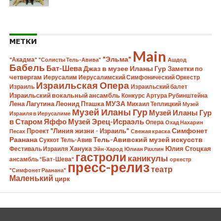
МЕТКИ
Main
"Эльма"
"Акадма"
"Солисты Тель-Авива"
Ашдод
Бабель
Бат-Шева
Джаз в музее Иланы Гур
Заметки по
четвергам
Иерусалим
Иерусалимский Симфонический Оркестр
Израильская Опера
Израиль
Израильский балет
Израильский вокальный ансамбль
Конкурс Артура Рубинштейна
Лена Лагутина
Леонид Пташка
МУЗА
Михаил Теплицкий
Музей
Музей Иланы Гур
Музей Иланы Гур
Израиля в Иерусалиме
в Старом Яффо
Музей Эрец-Исраэль
Опера
Охад Нахарин
Симфонет
Проект "Линия жизни - Израиль"
Песах
Свежая краска
Раанана
Тель-Авивский музей искусств
Суккот
Тель-Авив
Ханука
Юлия Стоцкая
Фестиваль Израиля
Эйн-Харод
Юлиан Рахлин
гастроли
каникулы
ансамбль "Бат-Шева"
оркестр
пресс-релиз
театр
"Симфонет Раанана"
Маленький
цирк