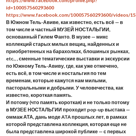
https://www.facebook.com/profile.php?
id=100057560293600
https://www.facebook.com/100057560293600/videos/1
В Южном Тель-Авиве, как известно, есть всё — в
том числе и частный МУЗЕЙ НОСТАЛЬГИИ,
основанный Гилем Фанто. В музее — микс
коллекций старых милых вещиц, найденных и
приобретенных на барахолках, блошиных рынках,
etc., , сменные тематические выставки и экскурсии
по Южному Тель-Авиву, где, как уже отмечено,
есть всё, в том числе и ностальгия по тем
временам, которые кажутся нам милыми,
пасторальными и добрыми. У человечества, как
известно, короткая память.
И потому (что память короткая) и не только потому
в МУЗЕЕ НОСТАЛЬГИИ проходит pop-up выстака —
оммаж АТА, дань моде ATA прошлых лет, в рамках
которой представлена коллекция, которая еще не
была представлена широкой публике — с первых