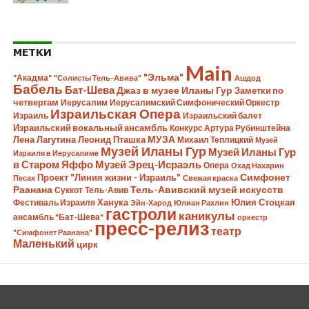
МЕТКИ
Main
"Эльма"
"Акадма"
"Солисты Тель-Авива"
Ашдод
Бабель
Бат-Шева
Джаз в музее Иланы Гур
Заметки по
четвергам
Иерусалим
Иерусалимский Симфонический Оркестр
Израильская Опера
Израиль
Израильский балет
Израильский вокальный ансамбль
Конкурс Артура Рубинштейна
Лена Лагутина
Леонид Пташка
МУЗА
Михаил Теплицкий
Музей
Музей Иланы Гур
Музей Иланы Гур
Израиля в Иерусалиме
в Старом Яффо
Музей Эрец-Исраэль
Опера
Охад Нахарин
Симфонет
Проект "Линия жизни - Израиль"
Песах
Свежая краска
Раанана
Тель-Авивский музей искусств
Суккот
Тель-Авив
Ханука
Юлия Стоцкая
Фестиваль Израиля
Эйн-Харод
Юлиан Рахлин
гастроли
каникулы
ансамбль "Бат-Шева"
оркестр
пресс-релиз
театр
"Симфонет Раанана"
Маленький
цирк