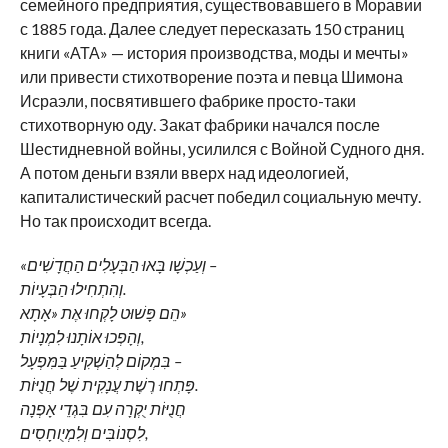
семейного предприятия, существовавшего в Моравии
с 1885 года. Далее следует пересказать 150 страниц
книги «АТА» — история производства, моды и мечты»
или привести стихотворение поэта и певца Шимона
Исраэли, посвятившего фабрике просто-таки
стихотворную оду. Закат фабрики начался после
Шестидневной войны, усилился с Войной Судного дня.
А потом деньги взяли вверх над идеологией,
капиталистический расчет победил социальную мечту.
Но так происходит всегда.
«וְעַכְשָׁו בָּאוּ הַבְּעָלִים הַחֲדָשִׁים –
וְהִתְחִילוּ הַבְּעָיוֹת.
הֵם פָּשׁוּט לָקְחוּ אֶת «אָתָא»
וְהָפְכוּ אוֹתָנוּ לִמְנָיוֹת,
בִּמְקוֹם לְהַשְׁקִיעַ בַּמִּפְעָל –
פָּתְחוּ רֶשֶׁת עֲנָקִית שֶׁל חֲנֻיּוֹת.
חֲנֻיּוֹת יֻקְרָה עִם בִּגְדֵי אָפְנָה
לִסְנוֹבִּים וְלִמְיֻוחָסִים,