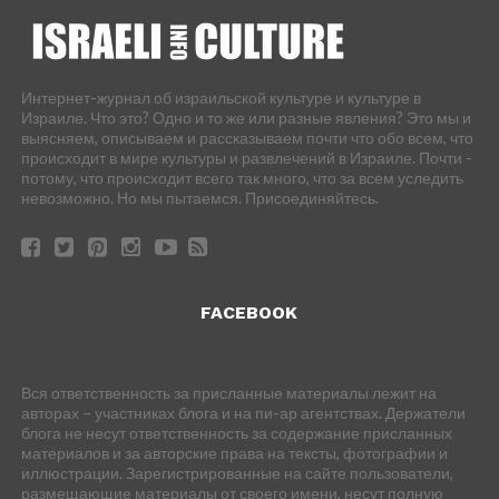
Интернет-журнал об израильской культуре и культуре в
Израиле. Что это? Одно и то же или разные явления? Это мы и
выясняем, описываем и рассказываем почти что обо всем, что
происходит в мире культуры и развлечений в Израиле. Почти -
потому, что происходит всего так много, что за всем уследить
невозможно. Но мы пытаемся. Присоединяйтесь.
FACEBOOK
Вся ответственность за присланные материалы лежит на
авторах – участниках блога и на пи-ар агентствах. Держатели
блога не несут ответственность за содержание присланных
материалов и за авторские права на тексты, фотографии и
иллюстрации. Зарегистрированные на сайте пользователи,
размещающие материалы от своего имени, несут полную