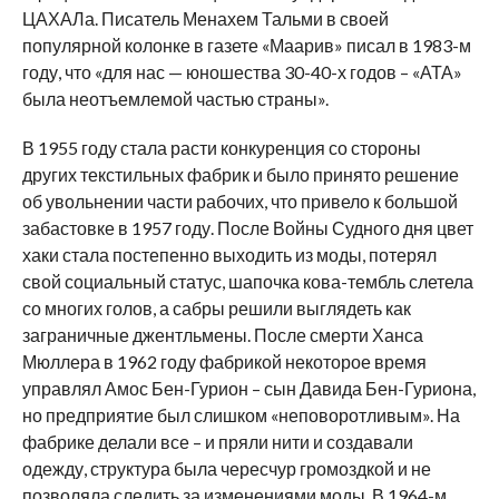
ЦАХАЛа. Писатель Менахем Тальми в своей
популярной колонке в газете «Маарив» писал в 1983-м
году, что «для нас — юношества 30-40-х годов – «АТА»
была неотъемлемой частью страны».
В 1955 году стала расти конкуренция со стороны
других текстильных фабрик и было принято решение
об увольнении части рабочих, что привело к большой
забастовке в 1957 году. После Войны Судного дня цвет
хаки стала постепенно выходить из моды, потерял
свой социальный статус, шапочка кова-тембль слетела
со многих голов, а сабры решили выглядеть как
заграничные джентльмены. После смерти Ханса
Мюллера в 1962 году фабрикой некоторое время
управлял Амос Бен-Гурион – сын Давида Бен-Гуриона,
но предприятие был слишком «неповоротливым». На
фабрике делали все – и пряли нити и создавали
одежду, структура была чересчур громоздкой и не
позволяла следить за изменениями моды. В 1964-м