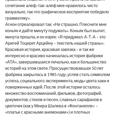
сочетание алеф-тав-алеф мне нравилось чисто
визуально, так что графическое восприятие победило
грамматику».
Агнон отреагировал так: «Не страшно. Плесните мне
коньяк и дайте минуту подумать». Коньяк был выпит,
минута прошла, и он изрек: «Я придумал. А-Т-А – это
Аригей Тоцерет Арцейну – текстиль нашей страны».
Красивая история, красивая завязка – и так же
интересно и красиво начиналась история фабрики
«АТА», завершившаяся печально, как и большинство
историй на этом свете. Просуществовавшая 50 лет
фабрика закрылась в 1985 году, успев стать символом
успеха, социального эксперимента, моды цвета хаки и
поверженных идей. После этой истории осталось
множество воспоминаний, фильмов, фотографий,
документов, стихов и песен, славных сарафанов в
цветочек (как у Меира Шалева в «Фонтанелле» –
«платье с красными анемонами») и плотных