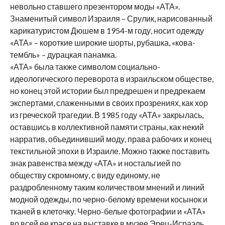
невольно ставшего презентором моды «АТА».
Знаменитый символ Израиля – Срулик, нарисованный
карикатуристом Дюшем в 1954-м году, носит одежду
«АТА» – короткие широкие шорты, рубашка, «кова-
тембль» – дурацкая панамка.
«АТА» была также символом социально-
идеологического переворота в израильском обществе,
но конец этой истории был предрешен и предрекаем
экспертами, слаженными в своих прозрениях, как хор
из греческой трагедии. В 1985 году «АТА» закрылась,
оставшись в коллективной памяти страны, как некий
нарратив, объединивший моду, права рабочих и конец
текстильной эпохи в Израиле. Можно также поставить
знак равенства между «АТА» и ностальгией по
обществу скромному, с виду единому, не
раздробленному таким количеством мнений и линий
модной одежды, по черно-белому времени косынок и
тканей в клеточку. Черно-белые фотографии и «АТА»
во всей ее красе на выставке в музее Эрец-Исраэль.