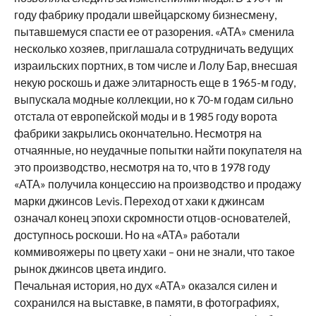
году фабрику продали швейцарскому бизнесмену,
пытавшемуся спасти ее от разорения. «АТА» сменила
несколько хозяев, приглашала сотрудничать ведущих
израильских портних, в том числе и Лолу Бар, внесшая
некую роскошь и даже элитарность еще в 1965-м году,
выпускала модные коллекции, но к 70-м годам сильно
отстала от европейской моды и в 1985 году ворота
фабрики закрылись окончательно. Несмотря на
отчаянные, но неудачные попытки найти покупателя на
это производство, несмотря на то, что в 1978 году
«АТА» получила концессию на производство и продажу
марки джинсов Levis. Переход от хаки к джинсам
означал конец эпохи скромности отцов-основателей,
доступнось роскоши. Но на «АТА» работали
коммивояжеры по цвету хаки – они не знали, что такое
рынок джинсов цвета индиго.
Печальная история, но дух «АТА» оказался силен и
сохранился на выставке, в памяти, в фотографиях,