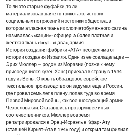
То ли это старые фуфайки, то ли
материализовавшаяся в трикотаже история
социальных потрясений и эстетики общества, в
котором атласная ткань из хлопчатобумажного сатина
называлась «кацин»- офицер, а более плотная и
жесткая ткань daryl – «цава», армия.
История создания фабрики «АТА» неотделима от
истории создания Израиля. Один из ее совладельцев —
Эрих Мюллер — родом из Моравии (позже к нему
присоединился кузен Ханс) приехал в страну в 1934
году из Вены. Открыть образцовое еврейское
текстильное производство он задумал еще в России,
где провел семь лет в плену, попав туда во время
Первой Мировой войны, как военнослужащий армии
Чехословакии. Оказавшись прозорливее иных
соотечественников, Мюллер вовремя
репатриировался в Эрец-Исраэль в Кфар- Ату
(ставшей Кирьят-Ата в 1946 году) и открыл там филиал