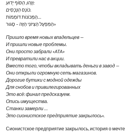
וְזֶהוּ, הַסּוֹף יָדוּעַ:
כּוֹנֵס הַנְּכָסִים.
הַמְּכוֹנוֹת דּוֹמְמוֹת…
הַמִּפְעָל הַצִּיּוֹנִי הַזֶּה – סָגוּר»
Пришло время новых владельцев —
И пришли новые проблемы.
Они просто забрали «ATA»
И превратили нас в акции.
Вместо того, чтобы вкладывать деньги в завод —
Они открыли огромную сеть магазинов.
Дорогие бутики с модной одежды
Для снобов и привилегированных
Это всё: финал предсказуем.
Опись имущества.
Станки замерли …
Это сионистское предприятие закрылось».
Сионистское предприятие закрылось, история о мечте