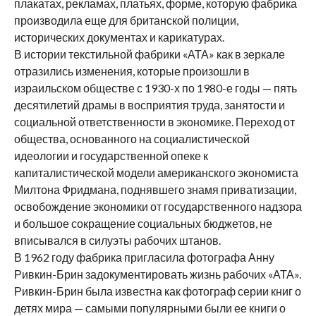
плакатах, рекламах, платьях, форме, которую фабрика
производила еще для британской полиции,
исторических документах и карикатурах.
В истории текстильной фабрики «АТА» как в зеркале
отразились изменения, которые произошли в
израильском обществе с 1930-х по 1980-е годы — пять
десятилетий драмы в восприятия труда, занятости и
социальной ответственности в экономике. Переход от
общества, основанного на социалистической
идеологии и государственной опеке к
капиталистической модели американского экономиста
Милтона Фридмана, поднявшего знамя приватизации,
освобождение экономики от государственного надзора
и большое сокращение социальных бюджетов, не
вписывался в силуэты рабочих штанов.
В 1962 году фабрика пригласила фотографа Анну
Ривкин-Брин задокументировать жизнь рабочих «АТА».
Ривкин-Брин была известна как фотограф серии книг о
детях мира — самыми популярными были ее книги о