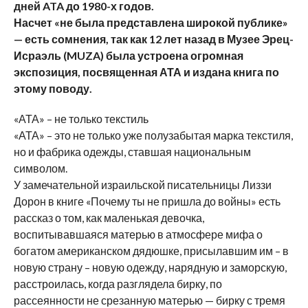
дней ATA до 1980-х годов.
Насчет «не была представлена широкой публике»
— есть сомнения, так как 12 лет назад в Музее Эрец-
Исраэль (MUZA) была устроена огромная
экспозиция, посвященная АТА и издана книга по
этому поводу.
«АТА» – не только текстиль
«АТА» – это не только уже полузабытая марка текстиля,
но и фабрика одежды, ставшая национальным
символом.
У замечательной израильской писательницы Лиззи
Дорон в книге «Почему ты не пришла до войны» есть
рассказ о том, как маленькая девочка,
воспитывавшаяся матерью в атмосфере мифа о
богатом американском дядюшке, присылавшим им – в
новую страну – новую одежду, нарядную и заморскую,
расстроилась, когда разглядела бирку, по
рассеянности не срезанную матерью — бирку с тремя