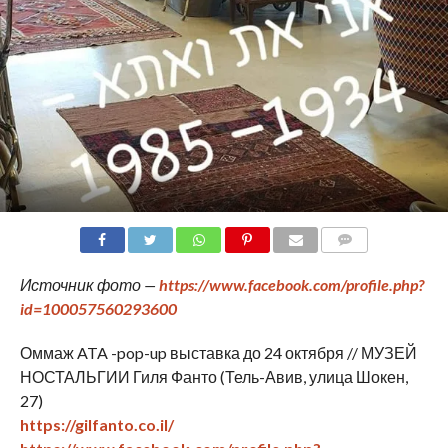
COMMENTS
Источник фото —
https://www.facebook.com/profile.php?
id=100057560293600
Оммаж ATA -pop-up выставка до 24 октября // МУЗЕЙ
НОСТАЛЬГИИ Гиля Фанто (Тель-Авив, улица Шокен,
27)
https://gilfanto.co.il/