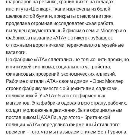
шароваров на резинке, хранившихся на складах
института «Шенкар». Ткани извлечены из белой
шелковистой бумаги, прикрыты стеклом витрин,
проделана огромная исследовательская работа,
выпущен документальный фильм о семье Мюллер и о
фабрике, а название «АТА» с этикеток рубашек с
отложными воротничками перекочевало в музейные
каталоги.
На фабрике «АТА» сплетались не только нити пряжи, но
и нити идей сионизма, социального устройства,
финансовых прозрений, экономических иллюзий.
Рабочие считали «АТА» своим домом – Эрих Мюллер
строил фабрику вместе с общежитиями, садиками,
поликлиникой. У «АТА» было сто фирменных
магазинов. Эта фабрика одевала всю страну, рабочих,
солдат, молодежные движения, была официальным
поставщиком ЦАХАЛа, а до этого – британской
полиции. «АТА» определила фирменный стиль того
времени – того, что мы называем стилем Бен-Гуриона,