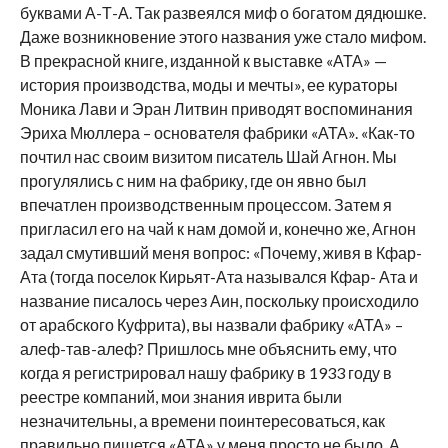
буквами А-Т-А. Так развеялся миф о богатом дядюшке.
Даже возникновение этого названия уже стало мифом.
В прекрасной книге, изданной к выставке «АТА» —
история производства, моды и мечты», ее кураторы
Моника Лави и Эран Литвин приводят воспоминания
Эриха Мюллера – основателя фабрики «АТА». «Как-то
почтил нас своим визитом писатель Шай Агнон. Мы
прогулялись с ним на фабрику, где он явно был
впечатлен производственным процессом. Затем я
пригласил его на чай к нам домой и, конечно же, Агнон
задал смутивший меня вопрос: «Почему, живя в Кфар-
Ата (тогда поселок Кирьят-Ата назывался Кфар- Ата и
название писалось через Аин, поскольку происходило
от арабского Куфрита), вы назвали фабрику «АТА» –
алеф-тав-алеф? Пришлось мне объяснить ему, что
когда я регистрировал нашу фабрику в 1933 году в
реестре компаний, мои знания иврита были
незначительны, а времени поинтересоваться, как
правильно пишется «АТА» у меня просто не было. А