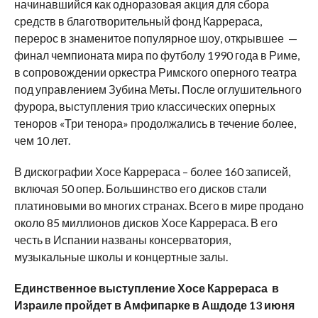
начинавшийся как одноразовая акция для сбора
средств в благотворительный фонд Каррераса,
перерос в знаменитое популярное шоу, открывшее —
финал чемпионата мира по футболу 1990 года в Риме,
в сопровождении оркестра Римского оперного театра
под управлением Зубина Меты. После оглушительного
фурора, выступления трио классических оперных
теноров «Три тенора» продолжались в течение более,
чем 10 лет.
В дискографии Хосе Каррераса – более 160 записей,
включая 50 опер. Большинство его дисков стали
платиновыми во многих странах. Всего в мире продано
около 85 миллионов дисков Хосе Каррераса. В его
честь в Испании названы консерватория,
музыкальные школы и концертные залы.
Единственное выступление Хосе Каррераса в
Израиле пройдет в
Амфипарке в Ашдоде
13 июня