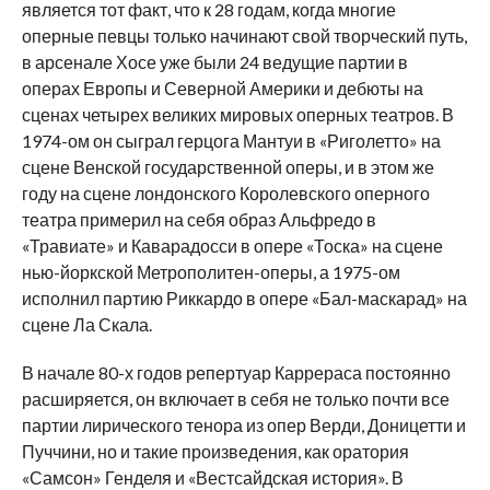
является тот факт, что к 28 годам, когда многие
оперные певцы только начинают свой творческий путь,
в арсенале Хосе уже были 24 ведущие партии в
операх Европы и Северной Америки и дебюты на
сценах четырех великих мировых оперных театров. В
1974-ом он сыграл герцога Мантуи в «Риголетто» на
сцене Венской государственной оперы, и в этом же
году на сцене лондонского Королевского оперного
театра примерил на себя образ Альфредо в
«Травиате» и Каварадосси в опере «Тоска» на сцене
нью-йоркской Метрополитен-оперы, а 1975-ом
исполнил партию Риккардо в опере «Бал-маскарад» на
сцене Ла Скала.
В начале 80-х годов репертуар Каррераса постоянно
расширяется, он включает в себя не только почти все
партии лирического тенора из опер Верди, Доницетти и
Пуччини, но и такие произведения, как оратория
«Самсон» Генделя и «Вестсайдская история». В