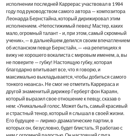
исполнении последней Каррерас участвовал в 1984
году под руководством самого автора — композитора
Леонарда Бернстайна, который дирижировал этим
исполнением. «Непостижимый певец! Мастер, каких
мало, огромный талант – и, при этом, самый скромный
ученик», — в дальнейшем делился своим впечатлением
об испанском певце Бернстайн, — «на репетициях я
вижу не хорошего вокалиста с мировым именем, а, вы
не поверите — губку! Настоящую губку, которая
благодарно впитывает все, что я говорю, и
максимально выкладывается, чтобы добиться самого
тонкого нюанса». Не смог не отметить Каррераса и
другой знаменитый дирижер Герберт фон Караян,
который выразил свое отношение к певцу, сказав о
нем: «Уникальный голос. Может быть, самый красивый
и страстный тенор, который я слышал в своей жизни.
Его будущее — лирико-драматические партии, в
которых он, безусловно, будет блистать. Я работаю с
ним с огромной радостью. Он настоящий слуга