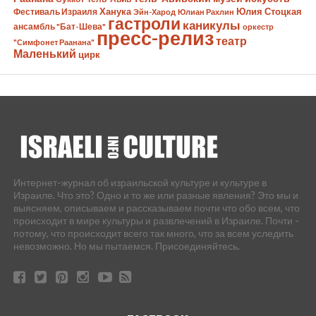
Ханука
Юлия Стоцкая
Фестиваль Израиля
Эйн-Харод
Юлиан Рахлин
гастроли
каникулы
ансамбль "Бат-Шева"
оркестр
пресс-релиз
театр
"Симфонет Раанана"
Маленький
цирк
Интернет-журнал об израильской культуре и культуре в
Израиле. Что это? Одно и то же или разные явления? Это мы и
выясняем, описываем и рассказываем почти что обо всем, что
происходит в мире культуры и развлечений в Израиле. Почти -
потому, что происходит всего так много, что за всем уследить
невозможно. Но мы пытаемся. Присоединяйтесь.