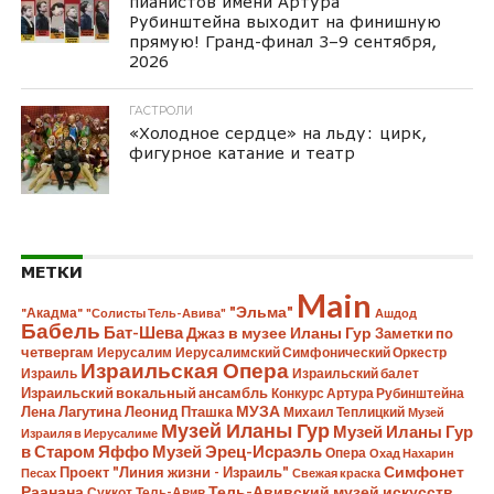
пианистов имени Артура
Рубинштейна выходит на финишную
прямую! Гранд-финал 3–9 сентября,
2026
ГАСТРОЛИ
«Холодное сердце» на льду: цирк,
фигурное катание и театр
МЕТКИ
Main
"Эльма"
"Акадма"
"Солисты Тель-Авива"
Ашдод
Бабель
Бат-Шева
Джаз в музее Иланы Гур
Заметки по
четвергам
Иерусалим
Иерусалимский Симфонический Оркестр
Израильская Опера
Израиль
Израильский балет
Израильский вокальный ансамбль
Конкурс Артура Рубинштейна
Лена Лагутина
Леонид Пташка
МУЗА
Михаил Теплицкий
Музей
Музей Иланы Гур
Музей Иланы Гур
Израиля в Иерусалиме
в Старом Яффо
Музей Эрец-Исраэль
Опера
Охад Нахарин
Симфонет
Проект "Линия жизни - Израиль"
Песах
Свежая краска
Раанана
Тель-Авивский музей искусств
Суккот
Тель-Авив