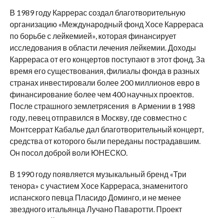
В 1989 году Каррерас создал благотворительную
организацию «Международный фонд Хосе Каррераса
по борьбе с лейкемией», которая финансирует
исследования в области лечения лейкемии. Доходы
Каррераса от его концертов поступают в этот фонд. За
время его существования, филиалы фонда в разных
странах инвестировали более 200 миллионов евро в
финансирование более чем 400 научных проектов.
После страшного землетрясения в Армении в 1988
году, певец отправился в Москву, где совместно с
Монтсеррат Кабалье дал благотворительный концерт,
средства от которого были переданы пострадавшим.
Он посол доброй воли ЮНЕСКО.
В 1990 году появляется музыкальный бренд «Три
тенора» с участием Хосе Каррераса, знаменитого
испанского певца Пласидо Доминго, и не менее
звездного итальянца Лучано Паваротти. Проект