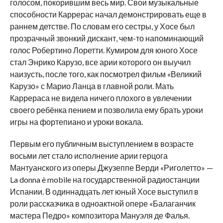
голосом, покорившим весь мир. Свои музыкальные
способности Каррерас начал демонстрировать еще в
раннем детстве. По словам его сестры, у Хосе был
прозрачный звонкий дискант, чем-то напоминающий
голос Робертино Лоретти. Кумиром для юного Хосе
стал Энрико Карузо, все арии которого он выучил
наизусть, после того, как посмотрел фильм «Великий
Карузо» с Марио Ланца в главной роли. Мать
Каррераса не видела ничего плохого в увлечении
своего ребёнка пением и позволила ему брать уроки
игры на фортепиано и уроки вокала.
Первым его публичным выступлением в возрасте
восьми лет стало исполнение арии герцога
Мантуанского из оперы Джузеппе Верди «Риголетто» —
La donna è mobile на государственной радиостанции
Испании. В одиннадцать лет юный Хосе выступил в
роли рассказчика в одноактной опере «Балаганчик
мастера Педро» композитора Мануэля де Фалья.