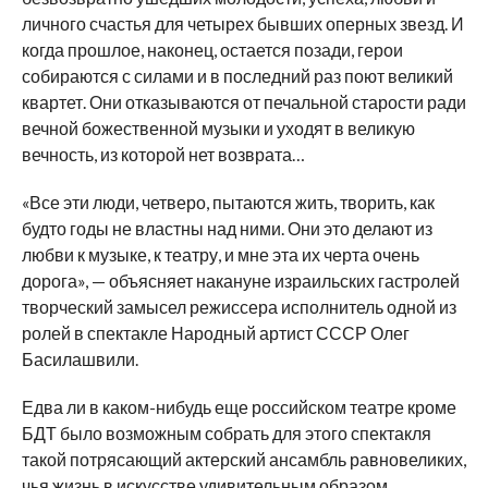
личного счастья для четырех бывших оперных звезд. И
когда прошлое, наконец, остается позади, герои
собираются с силами и в последний раз поют великий
квартет. Они отказываются от печальной старости ради
вечной божественной музыки и уходят в великую
вечность, из которой нет возврата…
«Все эти люди, четверо, пытаются жить, творить, как
будто годы не властны над ними. Они это делают из
любви к музыке, к театру, и мне эта их черта очень
дорога», — объясняет накануне израильских гастролей
творческий замысел режиссера исполнитель одной из
ролей в спектакле Народный артист СССР Олег
Басилашвили.
Едва ли в каком-нибудь еще российском театре кроме
БДТ было возможным собрать для этого спектакля
такой потрясающий актерский ансамбль равновеликих,
чья жизнь в искусстве удивительным образом