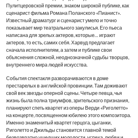
Пулитцеровской премии, знаком широкой публике, как
сценарист фильма Романа Поланского «Пианист».
Известный драматург и сценарист умело и точно
показывает мир театрального закулисья. Его пьеса
написана для зрелых актеров, которые… играют
актеров, то есть, самих себя. Харвуд предлагает
сначала исполнителям, а затем и публике свои
объяснения сложной, неоднозначной судьбы творцов,
внутреннего мира людей искусства.
События спектакля разворачиваются в доме
престарелых в английской провинции. Там доживают
свой век звезды оперной сцены. Четыре певца, чья
жизнь была полна триумфов, зрительского признания,
планируют спеть квартет из оперы Верди «Риголетто»
на концерте, посвященном юбилею этого композитора.
Именно знаменитый квартет герцога, цыганки,
Риголетто и Джильды становится главной темой
безвозвратно ушедших молодости, успеха, любви и