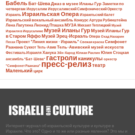
Бабель
Бат-Шева
Джаз в музее Иланы Гур
Заметки по
четвергам
Иерусалим
Иерусалимский Симфонический Оркестр
Израильская Опера
Израиль
Израильский балет
Израильский вокальный ансамбль
Конкурс Артура Рубинштейна
Лена Лагутина
Леонид Пташка
МУЗА
Михаил Теплицкий
Музей
Музей Иланы Гур
Музей Иланы Гур
Израиля в Иерусалиме
в Старом Яффо
Музей Эрец-Исраэль
Опера
Охад Нахарин
Симфонет
Проект "Линия жизни - Израиль"
Песах
Свежая краска
Раанана
Тель-Авивский музей искусств
Суккот
Тель-Авив
Ханука
Юлия Стоцкая
Фестиваль Израиля
Эйн-Харод
Юлиан Рахлин
гастроли
каникулы
ансамбль "Бат-Шева"
оркестр
пресс-релиз
театр
"Симфонет Раанана"
Маленький
цирк
Интернет-журнал об израильской культуре и культуре в
Израиле. Что это? Одно и то же или разные явления? Это мы и