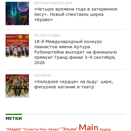
ДЕТИ ВЫХОДНОГО ДНЯ
«Четыре времени года в затерянном
лесу». Новый спектакль цирка
«Браво»
TEL AVIV GLOBAL
18-й Международный конкурс
пианистов имени Артура
Рубинштейна выходит на финишную
прямую! Гранд-финал 3–9 сентября,
2026
ГАСТРОЛИ
«Холодное сердце» на льду: цирк,
фигурное катание и театр
МЕТКИ
Main
"Эльма"
"Акадма"
"Солисты Тель-Авива"
Ашдод