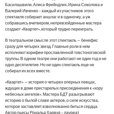
Басилашвили, Алиса Фрейндлих, Ирина Соколова и
Валерий Ивченко – каждый из участников этого
спектакля собирает аншлаг и в одиночку, а уж
собравшись вчетвером, непревзойденные мастера
создают «Квартет», который трудно переиграть.
В театральном смысле этот спектакль — бенефис
сразу для четырех звезд. Главные роли в нем
исполняют корифеи прославленной товстоноговской
труппы. В одном театре они работают не один год и не
одно десятилетие. Но ни один спектакль еще не
собирал их всех вместе.
«Квартет» — история о четырех оперных певцах,
ждущих в доме престарелых присоединения к «хору
небесных ангелов». Мастера БДТ разыгрывают
историю о былой славе актеров, о силе искусства,
которое заставляет взволнованно биться сердца.
Автор пьесы Рональд Харвуд – лауреат