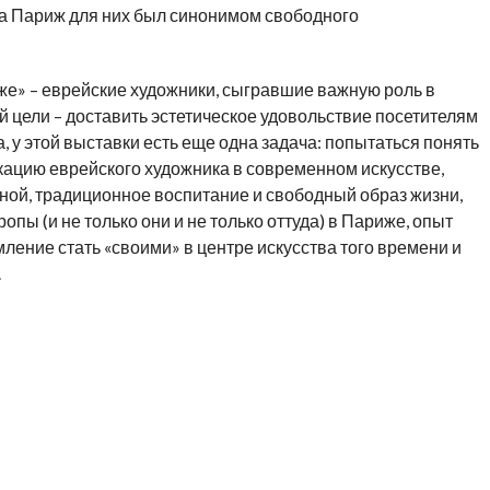
 а Париж для них был синонимом свободного
же» – еврейские художники, сыгравшие важную роль в
й цели – доставить эстетическое удовольствие посетителям
 у этой выставки есть еще одна задача: попытаться понять
кацию еврейского художника в современном искусстве,
нной, традиционное воспитание и свободный образ жизни,
пы (и не только они и не только оттуда) в Париже, опыт
ление стать «своими» в центре искусства того времени и
.