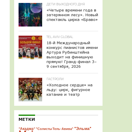
ДЕТИ ВЫХОДНОГО ДНЯ
«Четыре времени года в
затерянном лесу». Новый
спектакль цирка «Браво»
TEL AVIV GLOBAL
18-й Международный
конкурс пианистов имени
Артура Рубинштейна
выходит на финишную
прямую! Гранд-финал 3–
9 сентября, 2026
ГАСТРОЛИ
«Холодное сердце» на
льду: цирк, фигурное
катание и театр
МЕТКИ
"Эльма"
"Акадма"
"Солисты Тель-Авива"