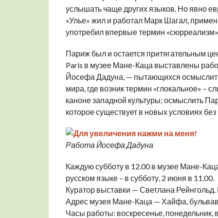
услышать чаще других языков. Но явно ев
«Улье» жил и работал Марк Шагал, примен
употребил впервые термин «сюрреализм»
Париж был и остается притягательным це
Paris в музее Мане-Каца выставлены рабо
Йосефа Дадуна, — пытающихся осмыслить
мира, где возник термин «глокальное» – с
каноне западной культуры; осмыслить Пар
которое существует в новых условиях без 
Работа Йосефа Дадуна
Каждую субботу в 12.00 в музее Мане-Кац
русском языке – в субботу, 2 июня в 11.00.
Куратор выставки — Светлана Рейнгольд. 
Адрес музея Мане-Каца — Хайфа, бульвав
Часы работы: воскресенье, понедельник, вто