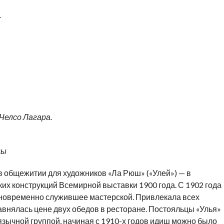
.
Челсо Лагара.
ны
 общежитии для художников «Ла Рюш» («Улей») — в
ких конструкций Всемирной выставки 1900 года. С 1902 года
дновременно служившее мастерской. Привлекала всех
внялась цене двух обедов в ресторане. Постояльцы «Улья»
зычной группой, начиная с 1910-х годов идиш можно было