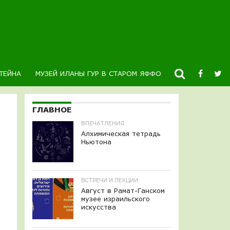
ТЕЙНА
МУЗЕЙ ИЛАНЫ ГУР В СТАРОМ ЯФФО
НОВОСТИ
К
ГЛАВНОЕ
ВПЕЧАТЛЕНИЯ
Алхимическая тетрадь
Ньютона
ВСТРЕЧИ И ЛЕКЦИИ
Август в Рамат-Ганском
музее израильского
искусства