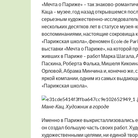
«Мечта о Париже» – так знаково-романти
Каца – музее, год назад открывшемся по
серьезным художественно-исследователь
нескольких десятков лет в статусе музе
воспоминаниями, настоящие сокровища ко
«Парижская школа», феномен Ecole de Par
выставки «Мечта о Париже», на которой п
живших в Париже – работ Марка Шагала, 
Паскина, Роберта Фалька, Мишеля Кикоин
Орловой, Абрама Минчина и, конечно же, 
яркой компании, одним из самых выдающи
«Парижская школа».
Мане-Кац. Художник в городе
Именно в Париже выкристаллизовались ег
он создал большую часть своих работ. Х
художественными целями, ни единой творч