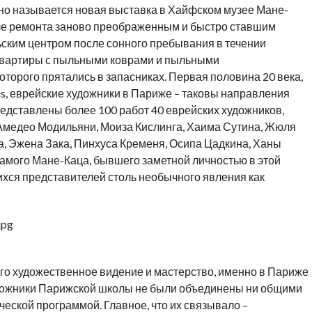
чно называется новая выставка в Хайфском музее Мане-
сле ремонта заново преображенным и быстро ставшим
ским центром после сонного пребывания в течении
я-квартиры с пыльными коврами и пыльными
торого прятались в запасниках. Первая половина 20 века,
is, еврейские художники в Париже – таковы направления
редставлены более 100 работ 40 еврейских художников,
Амедео Модильяни, Моиза Кислинга, Хаима Сутина, Жюля
а, Эжена Зака, Пинхуса Кременя, Осипа Цадкина, Ханы
самого Мане-Каца, бывшего заметной личностью в этой
хся представителей столь необычного явления как
о художественное видение и мастерство, именно в Париже
удожники Парижской школы не были объединены ни общими
еской программой. Главное, что их связывало –