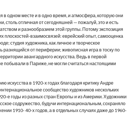
 в одном месте и в одно время, и атмосфера, которую они
и, столь отличная от сегодняшней — пожалуй, это и есть
гатством и разнообразием этой группы. Потому экспозиция
их плоскостей-взаимосвязей: еврейский опыт, самооценка
оде; студия художника, как личное и творческое
ль разнящийся от периферии; живописная игра в тоску по
территории авангардного искусства. Ведь в первой
 не побывали в Париже, не могли считаться настоящими
ю искусства в 1920-х годах благодаря критику Андре
я интернациональное сообщество художников нескольких
20-е годы из разных стран Европы и из Америки. Художники
сское содружество, будучи интернациональным, сохраняло
нии 1910- 40-х годов, а в отдельных случаях даже до 1960-