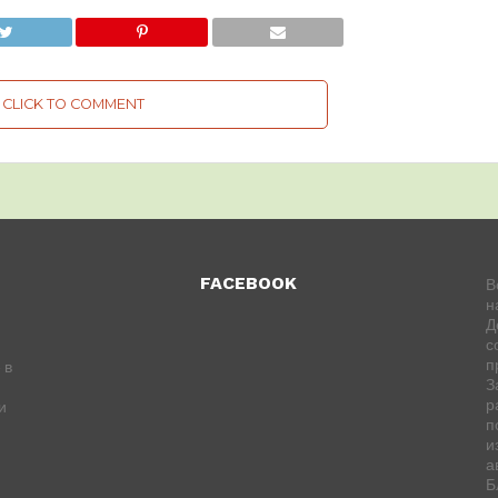
CLICK TO COMMENT
FACEBOOK
В
н
Д
с
п
 в
З
р
и
п
и
а
Б