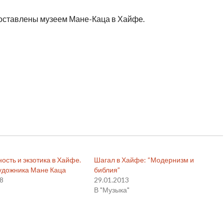
доставлены музеем Мане-Каца в Хайфе.
номМире.
ость и экзотика в Хайфе.
Шагал в Хайфе: “Модернизм и
удожника Мане Каца
библия”
18
29.01.2013
"
В "Музыка"