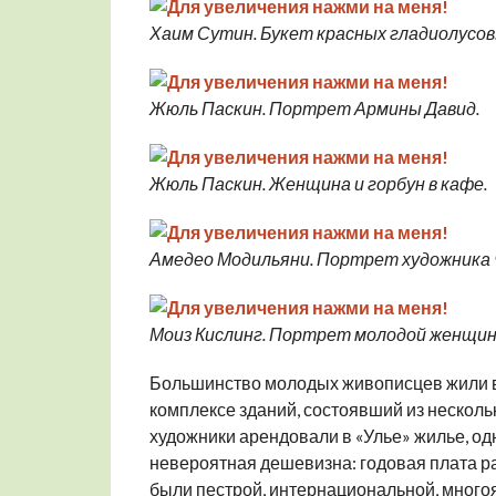
Хаим Сутин. Букет красных гладиолусов
Жюль Паскин. Портрет Армины Давид.
Жюль Паскин. Женщина и горбун в кафе.
Амедео Модильяни. Портрет художника 
Моиз Кислинг. Портрет молодой женщи
Большинство молодых живописцев жили в
комплексе зданий, состоявший из несколь
художники арендовали в «Улье» жилье, о
невероятная дешевизна: годовая плата ра
были пестрой, интернациональной, многоя