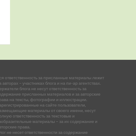
ся ответственность за присланные материалы лежит
а авторах – участниках блога и на пи-ар агентствах.
ержатели блога не несут ответственность за
одержание присланных материалов и за авторские
рава на тексты, фотографии и иллюстрации.
арегистрированные на сайте пользователи,
азмещающие материалы от своего имени, несут
олную ответственность за текстовые и
зобразительные материалы – за их содержание и
вторские права.
лог не несет ответственности за содержание