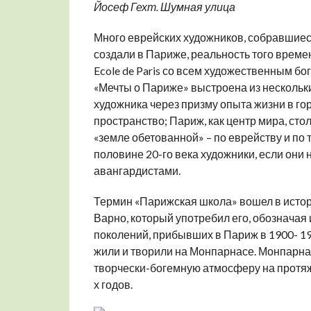
Йосеф Гехт. Шумная улица
Много еврейских художников, собравшиеся
создали в Париже, реальность того времен
Ecole de Paris со всем художественным бо
«Мечты о Париже» выстроена из нескольк
художника через призму опыта жизни в гор
пространство; Париж, как центр мира, сто
«земле обетованной» – по еврейству и по 
половине 20-го века художники, если они
авангардистами.
Термин «Парижская школа» вошел в истори
Варно, который употребил его, обознача
поколений, прибывших в Париж в 1900- 19
жили и творили на Монпарнасе. Монпарна
творчески-богемную атмосферу на протяже
х годов.