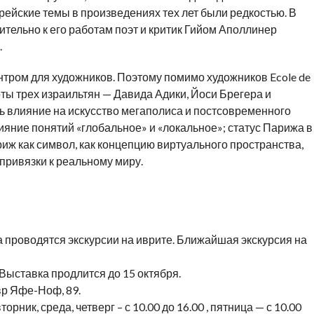
рейские темы в произведениях тех лет были редкостью. В
ительно к его работам поэт и критик Гийом Аполлинер
.
нтром для художников. Поэтому помимо художников Ecole de
ты трех израильтян — Давида Адики, Йоси Брегера и
 влияние на искусство мегаполиса и постсовременного
лияние понятий «глобальное» и «локальное»; статус Парижа в
иж как символ, как концепцию виртуального пространства,
привязки к реальному миру.
а проводятся экскурсии на иврите. Ближайшая экскурсия на
Выставка продлится до 15 октября.
р Яфе-Ноф, 89.
рник, среда, четверг – с 10.00 до 16.00 , пятница — с 10.00