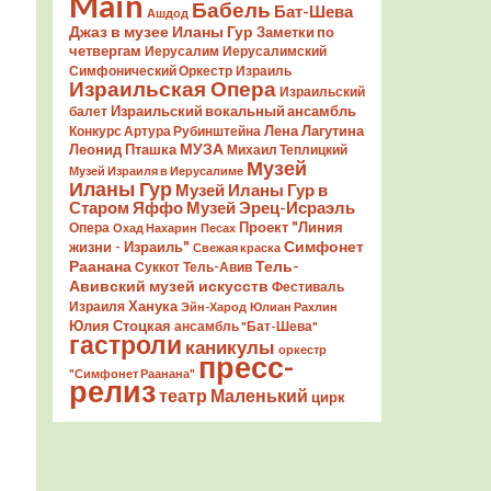
Main
Бабель
Бат-Шева
Ашдод
Джаз в музее Иланы Гур
Заметки по
четвергам
Иерусалим
Иерусалимский
Симфонический Оркестр
Израиль
Израильская Опера
Израильский
Израильский вокальный ансамбль
балет
Лена Лагутина
Конкурс Артура Рубинштейна
Леонид Пташка
МУЗА
Михаил Теплицкий
Музей
Музей Израиля в Иерусалиме
Иланы Гур
Музей Иланы Гур в
Старом Яффо
Музей Эрец-Исраэль
Проект "Линия
Опера
Охад Нахарин
Песах
Симфонет
жизни - Израиль"
Свежая краска
Раанана
Тель-
Суккот
Тель-Авив
Авивский музей искусств
Фестиваль
Ханука
Израиля
Эйн-Харод
Юлиан Рахлин
Юлия Стоцкая
ансамбль "Бат-Шева"
гастроли
каникулы
оркестр
пресс-
"Симфонет Раанана"
релиз
театр Маленький
цирк