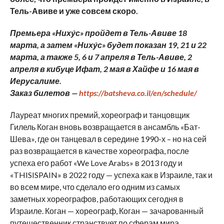
Тель-Авиве и уже совсем скоро.
Премьера «Ниху́с» пройдет в Тель-Авиве 18
марта, а затем «Ниху́с» будет показан 19, 21 и 22
марта, а также 5, 6 и 7 апреля в Тель-Авиве, 2
апреля в кибуце Ифат, 2 мая в Хайфе и 16 мая в
Иерусалиме.
Заказ билетов —
https://batsheva.co.il/en/schedule/
Лауреат многих премий, хореограф и танцовщик
Гилель Коган вновь возвращается в ансамбль «Бат-
Шева», где он танцевал в середине 1990-х – но на сей
раз возвращается в качестве хореографа, после
успеха его работ «We Love Arabs» в 2013 году и
«THISISPAIN» в 2022 году — успеха как в Израиле, так и
во всем мире, что сделало его одним из самых
заметных хореографов, работающих сегодня в
Израиле. Коган — хореограф, Коган — зачарованный
путешественник странствует по сферам мира