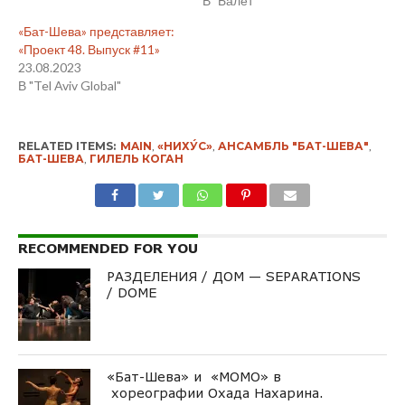
В "Балет"
«Бат-Шева» представляет:
«Проект 48. Выпуск #11»
23.08.2023
В "Tel Aviv Global"
RELATED ITEMS:
MAIN
,
«НИХУ́С»
,
АНСАМБЛЬ "БАТ-ШЕВА"
,
БАТ-ШЕВА
,
ГИЛЕЛЬ КОГАН
RECOMMENDED FOR YOU
РАЗДЕЛЕНИЯ / ДОМ — SEPARATIONS
/ DOME
«Бат-Шева» и «MOMO» в
хореографии Охада Нахарина.