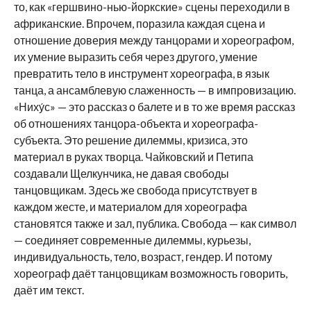
то, как «гершвино-нью-йоркские» сцены переходили в
африканские. Впрочем, поразила каждая сцена и
отношение доверия между танцорами и хореографом,
их умение выразить себя через другого, умение
превратить тело в инструмент хореографа, в язык
танца, а ансамблевую слаженность — в импровизацию.
«Ниху́с» — это рассказ о балете и в то же время рассказ
об отношениях танцора-объекта и хореографа-
субъекта. Это решение дилеммы, кризиса, это
материал в руках творца. Чайковский и Петипа
создавали Щелкунчика, не давая свободы
танцовщикам. Здесь же свобода присутствует в
каждом жесте, и материалом для хореографа
становятся также и зал, публика. Свобода — как символ
— соединяет современные дилеммы, курьезы,
индивидуальность, тело, возраст, гендер. И потому
хореограф даёт танцовщикам возможность говорить,
даёт им текст.