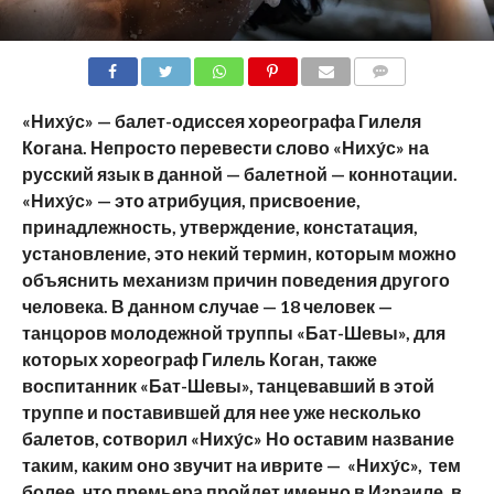
COMMENTS
«Ниху́с» — балет-одиссея хореографа Гилеля
Когана. Непросто перевести слово «Ниху́с» на
русский язык в данной — балетной — коннотации.
«Ниху́с» — это атрибуция, присвоение,
принадлежность, утверждение, констатация,
установление, это некий термин, которым можно
объяснить
механизм причин поведения другого
человека.
В данном случае — 18 человек —
танцоров молодежной труппы «Бат-Шевы», для
которых хореограф Гилель Коган, также
воспитанник «Бат-Шевы», танцевавший в этой
труппе и поставившей для нее уже несколько
балетов, сотворил «Ниху́с» Но оставим название
таким, каким оно звучит на иврите — «Ниху́с», тем
более, что премьера пройдет именно в Израиле, в