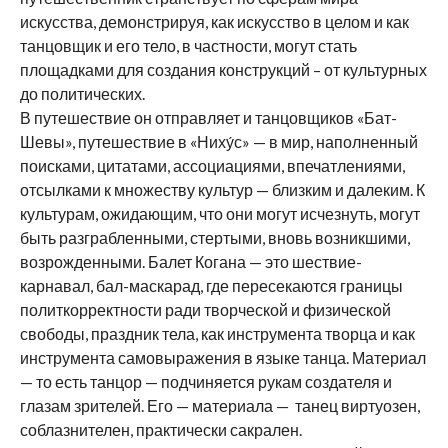
искусства, демонстрируя, как искусство в целом и как
танцовщик и его тело, в частности, могут стать
площадками для создания конструкций – от культурных
до политических.
В путешествие он отправляет и танцовщиков «Бат-
Шевы», путешествие в «Ниху́с» — в мир, наполненный
поисками, цитатами, ассоциациями, впечатлениями,
отсылками к множеству культур — близким и далеким. К
культурам, ожидающим, что они могут исчезнуть, могут
быть разграбленными, стертыми, вновь возникшими,
возрожденными. Балет Когана — это шествие-
карнавал, бал-маскарад, где пересекаются границы
политкорректности ради творческой и физической
свободы, праздник тела, как инструмента творца и как
инструмента самовыражения в языке танца. Материал
— то есть танцор — подчиняется рукам создателя и
глазам зрителей. Его — материала — танец виртуозен,
соблазнителен, практически сакрален.