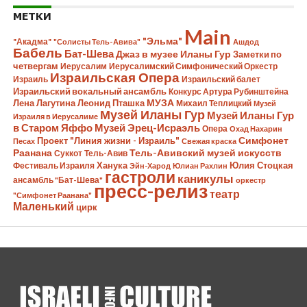
МЕТКИ
Main
"Эльма"
"Акадма"
"Солисты Тель-Авива"
Ашдод
Бабель
Бат-Шева
Джаз в музее Иланы Гур
Заметки по
четвергам
Иерусалим
Иерусалимский Симфонический Оркестр
Израильская Опера
Израиль
Израильский балет
Израильский вокальный ансамбль
Конкурс Артура Рубинштейна
Лена Лагутина
Леонид Пташка
МУЗА
Михаил Теплицкий
Музей
Музей Иланы Гур
Музей Иланы Гур
Израиля в Иерусалиме
в Старом Яффо
Музей Эрец-Исраэль
Опера
Охад Нахарин
Симфонет
Проект "Линия жизни - Израиль"
Песах
Свежая краска
Раанана
Тель-Авивский музей искусств
Суккот
Тель-Авив
Ханука
Юлия Стоцкая
Фестиваль Израиля
Эйн-Харод
Юлиан Рахлин
гастроли
каникулы
ансамбль "Бат-Шева"
оркестр
пресс-релиз
театр
"Симфонет Раанана"
Маленький
цирк