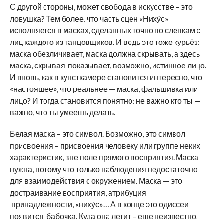
С другой стороны, может свобода в искусстве – это
ловушка? Тем более, что часть сцен «Ниху́с»
исполняется в масках, сделанных точно по слепкам с
лиц каждого из танцовщиков. И ведь это тоже курьёз:
маска обезличивает, маска должна скрывать, а здесь
маска, скрывая, показывает, возможно, истинное лицо.
И вновь, как в кунсткамере становится интересно, что
«настоящее», что реальнее — маска, фальшивка или
лицо? И тогда становится понятно: не важно кто ты —
важно, что ты умеешь делать.
Белая маска – это символ. Возможно, это символ
присвоения – присвоения человеку или группе неких
характеристик, вне поле прямого восприятия. Маска
нужна, потому что только наблюдения недостаточно
для взаимодействия с окружением. Маска — это
достраивание восприятия, атрибуция
принадлежности, «ниху́с»… А в конце это одиссеи
появится бабочка. Куда она летит – еще неизвестно.