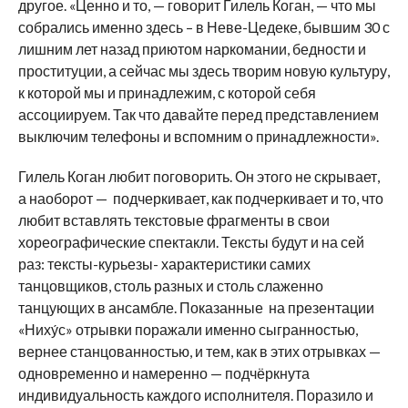
другое. «Ценно и то, — говорит Гилель Коган, — что мы
собрались именно здесь – в Неве-Цедеке, бывшим 30 с
лишним лет назад приютом наркомании, бедности и
проституции, а сейчас мы здесь творим новую культуру,
к которой мы и принадлежим, с которой себя
ассоциируем. Так что давайте перед представлением
выключим телефоны и вспомним о принадлежности».
Гилель Коган любит поговорить. Он этого не скрывает,
а наоборот — подчеркивает, как подчеркивает и то, что
любит вставлять текстовые фрагменты в свои
хореографические спектакли. Тексты будут и на сей
раз: тексты-курьезы- характеристики самих
танцовщиков, столь разных и столь слаженно
танцующих в ансамбле. Показанные на презентации
«Ниху́с» отрывки поражали именно сыгранностью,
вернее станцованностью, и тем, как в этих отрывках —
одновременно и намеренно — подчёркнута
индивидуальность каждого исполнителя. Поразило и