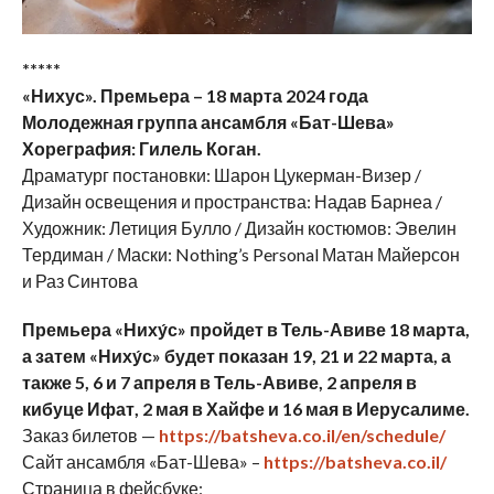
*****
«Нихус». Премьера – 18 марта 2024 года
Молодежная группа ансамбля «Бат-Шева»
Хореграфия: Гилель Коган.
Драматург постановки: Шарон Цукерман-Визер /
Дизайн освещения и пространства: Надав Барнеа /
Художник: Летиция Булло / Дизайн костюмов: Эвелин
Тердиман / Маски: Nothing’s Personal Матан Майерсон
и Раз Синтова
Премьера «Ниху́с» пройдет в Тель-Авиве 18 марта,
а затем «Ниху́с» будет показан 19, 21 и 22 марта, а
также 5, 6 и 7 апреля в Тель-Авиве, 2 апреля в
кибуце Ифат, 2 мая в Хайфе и 16 мая в Иерусалиме.
Заказ билетов —
https://batsheva.co.il/en/schedule/
Сайт ансамбля «Бат-Шева» –
https://batsheva.co.il/
Страница в фейсбуке: